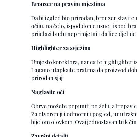
Bronzer na pravim mjestima
Da bi izgled bio prirodan, bronzer stavite 
očiju, na čelo, ispod donje usne i ispod b
prijelazi budu neprimjetni i da lice djeluje
Highlighter za svježinu
Umjesto korektora, nanesite highlighter is
Lagano utapkajte prstima da proizvod dobr
prirodan sjaj.
Naglasite oči
Obrve možete popuniti po želji, a trepavi
Za otvoreniji i odmorniji pogled, unutrašnj
bijelom olovkom. Ovaj jednostavan trik čini
Završni detalji