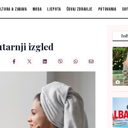
ltura & zabava
Moda
Ljepota
Čuvaj zdravlje
Putovanja
So
Izd
utarnji izgled