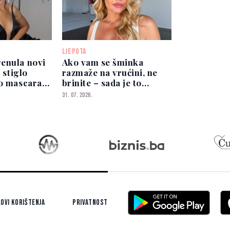
LJEPOTA
enula novi
Ako vam se šminka
e stiglo
razmaže na vrućini, ne
no mascara"
brinite – sada je to
moderno
31. 07. 2026.
ovi korištenja
Privatnost