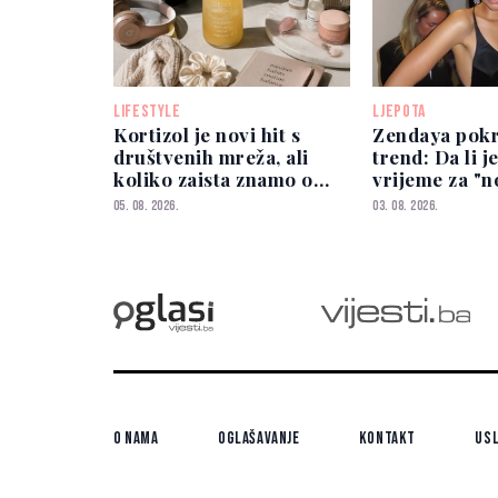
LIFESTYLE
LJEPOTA
Kortizol je novi hit s
Zendaya pokr
društvenih mreža, ali
trend: Da li j
koliko zaista znamo o
vrijeme za "
njemu?
izgled?
05. 08. 2026.
03. 08. 2026.
O nama
Oglašavanje
Kontakt
Usl