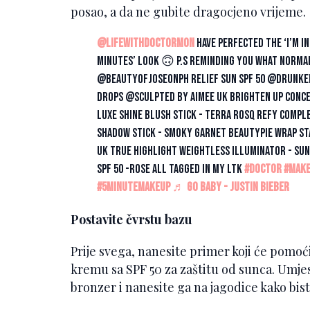
posao, a da ne gubite dragocjeno vrijeme.
@lifewithdoctormon
have perfected the ‘I’m in
minutes’ look 🙃 p.s reminding you what normal 
@beautyofjoseonph relief sun SPF 50 @drunkel
drops @Sculpted by Aimee UK brighten up conc
luxe shine blush stick - terra rosq REFY comp
shadow stick - smoky garnet BEAUTYPIE wrap st
UK true highlight weightless illuminator - sun
SPF 50 -rose all tagged in my LTK
#doctor
#mak
#5minutemakeup
♬ GO BABY - Justin Bieber
Postavite čvrstu bazu
Prije svega, nanesite primer koji će pomoći
kremu sa SPF 50 za zaštitu od sunca. Umj
bronzer i nanesite ga na jagodice kako bist