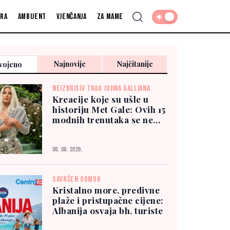
fra
Ambijent
Vjenčanja
Za mame
Najnovije
Najčitanije
vojeno
NEIZBRISIV TRAG JOHNA GALLIANA
Kreacije koje su ušle u
historiju Met Gale: Ovih 15
modnih trenutaka se ne
zaboravlja
06. 08. 2026.
SAVRŠEN ODMOR
Kristalno more, predivne
plaže i pristupačne cijene:
Albanija osvaja bh. turiste