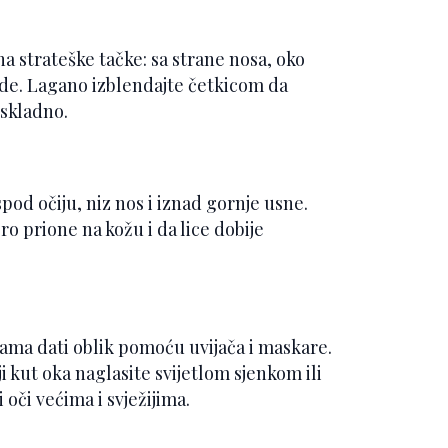
na strateške tačke: sa strane nosa, oko
rade. Lagano izblendajte četkicom da
 skladno.
pod očiju, niz nos i iznad gornje usne.
o prione na kožu i da lice dobije
cama dati oblik pomoću uvijača i maskare.
i kut oka naglasite svijetlom sjenkom ili
 oči većima i svježijima.