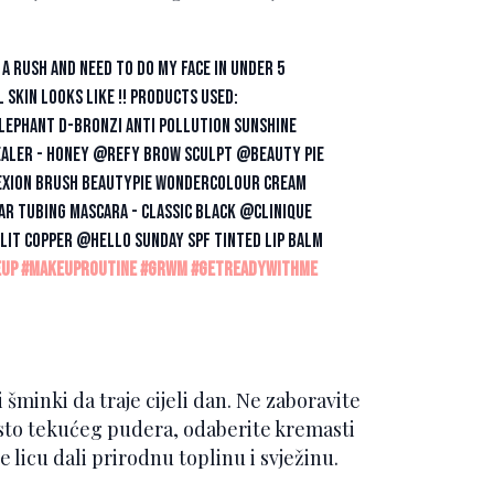
 a rush and need to do my face in under 5
skin looks like !! products used:
ephant d-bronzi anti pollution sunshine
ealer - honey @REFY brow sculpt @Beauty Pie
lexion brush BEAUTYPIE wondercolour cream
ar tubing mascara - classic black @Clinique
lit copper @Hello Sunday SPF tinted lip balm
eup
#makeuproutine
#grwm
#getreadywithme
 šminki da traje cijeli dan. Ne zaboravite
esto tekućeg pudera, odaberite kremasti
e licu dali prirodnu toplinu i svježinu.