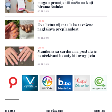
mogao promijeniti način na koji
biramo šminku
07. 08. 2026.
LJEPOTA
Ova ljetna nijansa laka savršeno
naglašava preplanulost
06. 08. 2026.
LJEPOTA
Manikura sa sardinama postala je
neočekivani beauty hit ovog ljeta
05. 08. 2026.
O nama
Oglašavanje
Kontakt