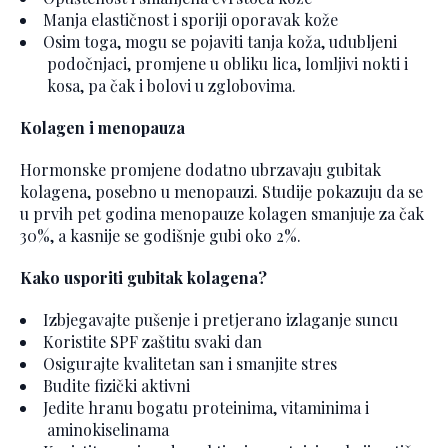
Manja elastičnost i sporiji oporavak kože
Osim toga, mogu se pojaviti tanja koža, udubljeni
podočnjaci, promjene u obliku lica, lomljivi nokti i
kosa, pa čak i bolovi u zglobovima.
Kolagen i menopauza
Hormonske promjene dodatno ubrzavaju gubitak
kolagena, posebno u menopauzi. Studije pokazuju da se
u prvih pet godina menopauze kolagen smanjuje za čak
30%, a kasnije se godišnje gubi oko 2%.
Kako usporiti gubitak kolagena?
Izbjegavajte pušenje i pretjerano izlaganje suncu
Koristite SPF zaštitu svaki dan
Osigurajte kvalitetan san i smanjite stres
Budite fizički aktivni
Jedite hranu bogatu proteinima, vitaminima i
aminokiselinama