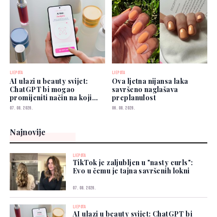
LJEPOTA
LJEPOTA
AI ulazi u beauty svijet:
Ova ljetna nijansa laka
ChatGPT bi mogao
savršeno naglašava
promijeniti način na koji
preplanulost
biramo šminku
07. 08. 2026.
06. 08. 2026.
Najnovije
LJEPOTA
TikTok je zaljubljen u "nasty curls":
Evo u čemu je tajna savršenih lokni
07. 08. 2026.
LJEPOTA
AI ulazi u beauty svijet: ChatGPT bi