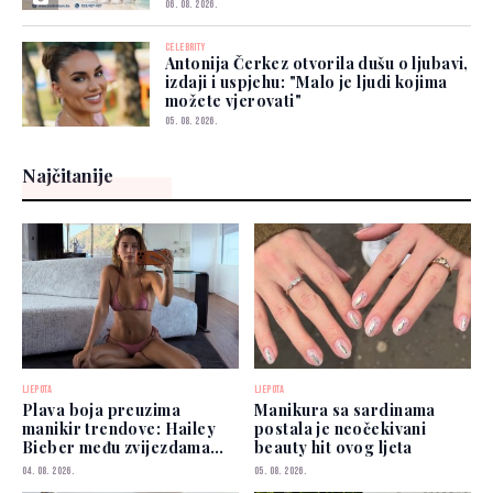
06. 08. 2026.
CELEBRITY
Antonija Čerkez otvorila dušu o ljubavi,
izdaji i uspjehu: "Malo je ljudi kojima
možete vjerovati"
05. 08. 2026.
Najčitanije
LJEPOTA
LJEPOTA
Plava boja preuzima
Manikura sa sardinama
manikir trendove: Hailey
postala je neočekivani
Bieber među zvijezdama
beauty hit ovog ljeta
koje je već nose
04. 08. 2026.
05. 08. 2026.