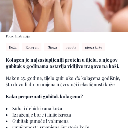
Foto: Ilustracija
Koža
Kolagen
Njega
ljepota
njega kože
Kolagen je najzastupljeniji protein u tijelu, a njegov
gubitak s godinama ostavlja vidljive tragove na koži.
Nakon 25. godine, tijelo gubi oko 1% kolagena godišnje,
što dovodi do promjena u čvrstoći i elastičnosti kože.
Kako prepoznati gubitak kolagena?
Suha i dehidrirana koža
Izraženije bore i linije izraza
Gubitak punoće i volumena
Opuštenost i smanjena čvrstoća kože