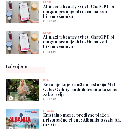
LJEPOTA
AI ulazi u beauty svijet: ChatGPT bi
mogao promijeniti način na koji
biramo šminku
07. 08. 2026.
LJEPOTA
AI ulazi u beauty svijet: ChatGPT bi
mogao promijeniti način na koji
biramo šminku
07. 08. 2026.
Izdvojeno
MODA
Kreacije koje su ušle u historiju Met
Gale: Ovih 15 modnih trenutaka se ne
zaboravlja
06. 08. 2026.
PUTOVANJA
Kristalno more, predivne plaže i
pristupačne cijene: Albanija osvaja bh.
turiste