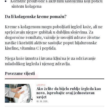
Koristite proizvode s aktivnim sastojcima koji potiču
sintezu kolagena
Da li kolagenske kreme pomažu?
Kreme s kolagenom mogu poboljšati izgled kože, ali ne
sprječavaju njegov gubitak u dubljim slojevima. Za
dugoročne rezultate, važnije je usvojiti zdrave životne
navike i koristiti aktivne sastojke poput hijaluronske
kiseline, vitamina C i peptida.
Njega kože iznutra i izvana ključna je za održavanje
mladolikog izgleda i njenog zdravlja.
Povezane vijesti
LIFESTYLE
Ako želite da bijelo rublje izgleda kao
novo, isprobajte ovaj jednostavan
savjet
08. 08. 2026.