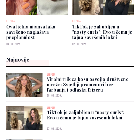
LJEPOTA
LJEPOTA
Ova ljetna nijansa laka
TikTok je zaljubljen u
savršeno naglašava
"nasty curls": Evo u čemu je
preplanulost
tajna savršenih lokni
06. 08. 2026.
07. 08. 2026.
Najnovije
LJEPOTA
Viralni trik za kosu osvojio društvene
mreže: Svjetliji pramenovi bez
farbanja i odlaska frizeru
09. 08. 2026.
LJEPOTA
TikTok je zaljubljen u "nasty curls":
Evo u čemu je tajna savršenih lokni
07. 08. 2026.