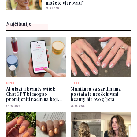
možete vjerovati"
05. 08. 2026.
Najčitanije
LJEPOTA
LJEPOTA
AI ulazi u beauty svijet:
Manikura sa sardinama
ChatGPT bi mogao
postala je neočekivani
promijeniti način na koji
beauty hit ovog ljeta
biramo šminku
07. 08. 2026.
05. 08. 2026.