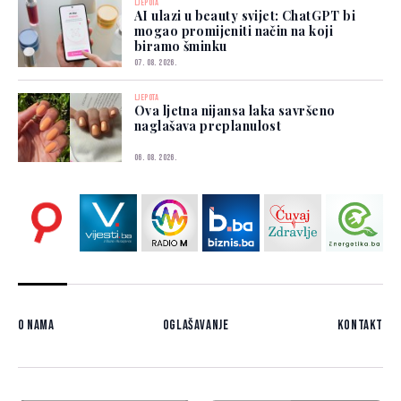
LJEPOTA
AI ulazi u beauty svijet: ChatGPT bi
mogao promijeniti način na koji
biramo šminku
07. 08. 2026.
LJEPOTA
Ova ljetna nijansa laka savršeno
naglašava preplanulost
06. 08. 2026.
O nama
Oglašavanje
Kontakt