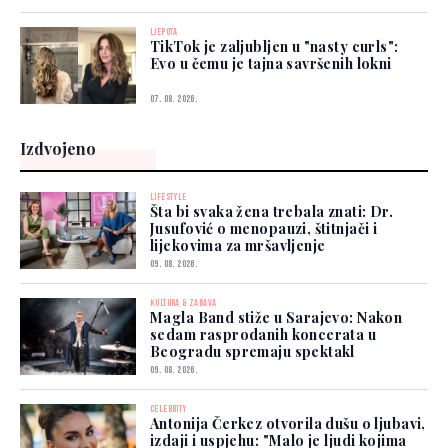
LJEPOTA
TikTok je zaljubljen u "nasty curls":
Evo u čemu je tajna savršenih lokni
07. 08. 2026.
Izdvojeno
LIFESTYLE
Šta bi svaka žena trebala znati: Dr.
Jusufović o menopauzi, štitnjači i
lijekovima za mršavljenje
09. 08. 2026.
KULTURA & ZABAVA
Magla Band stiže u Sarajevo: Nakon
sedam rasprodanih koncerata u
Beogradu spremaju spektakl
09. 08. 2026.
CELEBRITY
Antonija Čerkez otvorila dušu o ljubavi,
izdaji i uspjehu: "Malo je ljudi kojima