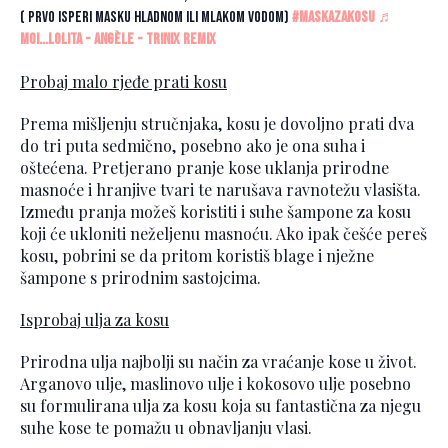
( prvo isperi masku hladnom ili mlakom vodom)
#maskazakosu
♬
Moi...Lolita - Angèle - Trinix Remix
Probaj malo rjeđe prati kosu
Prema mišljenju stručnjaka, kosu je dovoljno prati dva
do tri puta sedmično, posebno ako je ona suha i
oštećena. Pretjerano pranje kose uklanja prirodne
masnoće i hranjive tvari te narušava ravnotežu vlasišta.
Između pranja možeš koristiti i suhe šampone za kosu
koji će ukloniti neželjenu masnoću. Ako ipak češće pereš
kosu, pobrini se da pritom koristiš blage i nježne
šampone s prirodnim sastojcima.
Isprobaj ulja za kosu
Prirodna ulja najbolji su način za vraćanje kose u život.
Arganovo ulje, maslinovo ulje i kokosovo ulje posebno
su formulirana ulja za kosu koja su fantastična za njegu
suhe kose te pomažu u obnavljanju vlasi.