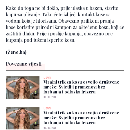
Kako do toga ne bi došlo, prije ulaska u bazen, stavite
kapu za plivanje. Tako ćete izbjeći kontakt kose sa
vodom koja je hlorisana. Obavezno prilikom pranja
kose koristite prirodni šampon za oštećenu kosu, koji će
zaštititi dlaku. Prije i poslije kupanja, obavezno pre
kupanja pod tušem isperite kosu.
(Žene.ba)
Povezane vijesti
LJEPOTA
Viralni trik za kosu osvojio društvene
mreže: Svjetliji pramenovi bez
farbanja i odlaska frizeru
09. 08. 2026.
LJEPOTA
Viralni trik za kosu osvojio društvene
mreže: Svjetliji pramenovi bez
farbanja i odlaska frizeru
09. 08. 2026.