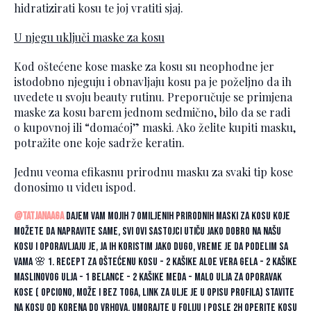
hidratizirati kosu te joj vratiti sjaj.
U njegu uključi maske za kosu
Kod oštećene kose maske za kosu su neophodne jer
istodobno njeguju i obnavljaju kosu pa je poželjno da ih
uvedete u svoju beauty rutinu. Preporučuje se primjena
maske za kosu barem jednom sedmično, bilo da se radi
o kupovnoj ili “domaćoj” maski. Ako želite kupiti masku,
potražite one koje sadrže keratin.
Jednu veoma efikasnu prirodnu masku za svaki tip kose
donosimo u videu ispod.
@tatjanaaga
Dajem vam mojih 7 omiljenih prirodnih maski za kosu koje
možete da napravite same, svi ovi sastojci utiču jako dobro na našu
kosu i oporavljaju je, ja ih koristim jako dugo, vreme je da podelim sa
vama 🌸 1. recept za oštećenu kosu - 2 kašike aloe vera gela - 2 kašike
maslinovog ulja - 1 belance - 2 kašike meda - malo ulja za oporavak
kose ( opciono, može i bez toga, link za ulje je u opisu profila) Stavite
na kosu od korena do vrhova, umorajte u foliju i posle 2h operite kosu