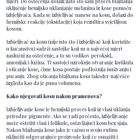
mjeri. Do oštećenja dolazi zato što sam proces blajhanja
uključuje hemijsko uklanjanje melanina iz kose pomoću
izbjeljivača. Kada se izbjeljivač nanese na kosu, dolazi do
hemijske reakcije (oksidacije) koja rezultira svjetlijom
kosom.
Izbjeljivač za kosu (nije isto što i izbjeljivač koji koristite
u kućanstvu) sadrži sastojke koji su u najvećoj mjeri
zaslužni za oštećenje, a to su vodikov peroksid,
amonijak i lužina. Ti sastojci uzrokuju otvaranje kutikula
i oticanje kose, čime kosa postaje podložnija isušivanju i
pucanju. Zbog oticanja blajhana kosa također najčešće
izgleda kao da je puna volumena.
Kako njegovati kosu nakon pramenova?
Izbjeljivanje kose je hemijski proces koji iz vlasi uklanja
prirodne pigmente. Ako se radi prečesto, izbjeljivanje
može oštetiti vlasi i folikule, ostavljajući kosu bez sjaja.
Nakon blajhanja kose jako je važno u svoju rutinu
uključiti odgovarajuće proizvode koji će osnažiti i