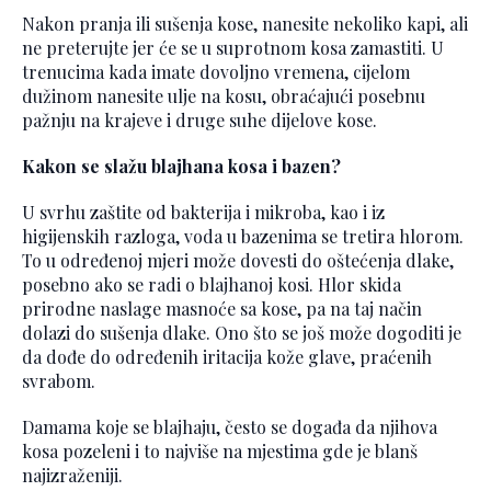
Nakon pranja ili sušenja kose, nanesite nekoliko kapi, ali
ne preterujte jer će se u suprotnom kosa zamastiti. U
trenucima kada imate dovoljno vremena, cijelom
dužinom nanesite ulje na kosu, obraćajući posebnu
pažnju na krajeve i druge suhe dijelove kose.
Kakon se slažu blajhana kosa i bazen?
U svrhu zaštite od bakterija i mikroba, kao i iz
higijenskih razloga, voda u bazenima se tretira hlorom.
To u određenoj mjeri može dovesti do oštećenja dlake,
posebno ako se radi o blajhanoj kosi. Hlor skida
prirodne naslage masnoće sa kose, pa na taj način
dolazi do sušenja dlake. Ono što se još može dogoditi je
da dođe do određenih iritacija kože glave, praćenih
svrabom.
Damama koje se blajhaju, često se događa da njihova
kosa pozeleni i to najviše na mjestima gde je blanš
najizraženiji.