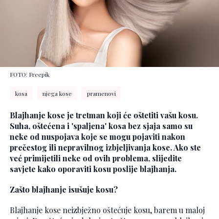
FOTO: Freepik
kosa
njega kose
pramenovi
Blajhanje kose je tretman koji će oštetiti vašu kosu.
Suha, oštećena i 'spaljena' kosa bez sjaja samo su
neke od nuspojava koje se mogu pojaviti nakon
prečestog ili nepravilnog izbjeljivanja kose. Ako ste
već primijetili neke od ovih problema, slijedite
savjete kako oporaviti kosu poslije blajhanja.
Zašto blajhanje isušuje kosu?
Blajhanje kose neizbježno oštećuje kosu, barem u maloj