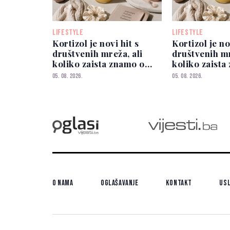
LIFESTYLE
LIFESTYLE
Kortizol je novi hit s
Kortizol je no
društvenih mreža, ali
društvenih mr
koliko zaista znamo o
koliko zaista
njemu?
njemu?
05. 08. 2026.
05. 08. 2026.
O nama
Oglašavanje
Kontakt
Usl