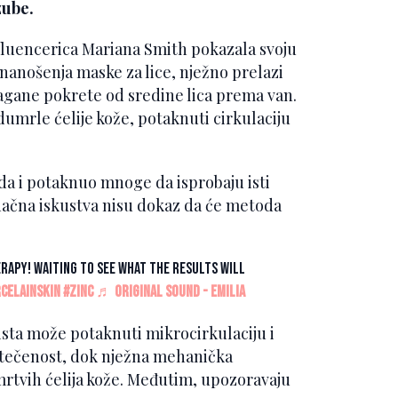
zube.
fluencerica Mariana Smith pokazala svoju
 nanošenja maske za lice, nježno prelazi
gane pokrete od sredine lica prema van.
umrle ćelije kože, potaknuti cirkulaciju
da i potaknuo mnoge da isprobaju isti
načna iskustva nisu dokaz da će metoda
rapy! Waiting to see what the results will
celainskin
#zinc
♬ original sound - Emilia
ista može potaknuti mikrocirkulaciju i
atečenost, dok nježna mehanička
 mrtvih ćelija kože. Međutim, upozoravaju