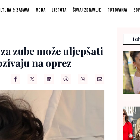
ltura & zabava
Moda
Ljepota
Čuvaj zdravlje
Putovanja
So
Izd
 za zube može uljepšati
ozivaju na oprez