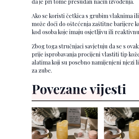
da je pri tome presudan način izvođenja.
Ako se koristi četkica s grubim vlaknima ili
može doći do oštećenja zaštitne barijere ko
kod osoba koje imaju osjetljivu ili reaktivn
Zbog toga stručnjaci savjetuju da se s ov
prije isprobavanja procijeni vlastiti tip k
alatima koji su posebno namijenjeni njezi li
za zube.
Povezane vijesti