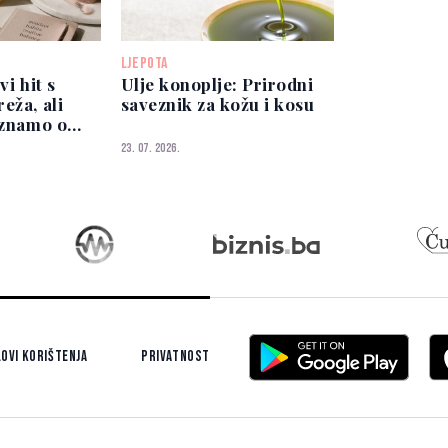
LJEPOTA
vi hit s
Ulje konoplje: Prirodni
eža, ali
saveznik za kožu i kosu
 znamo o
23. 07. 2026.
ovi korištenja
Privatnost