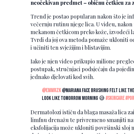
neočekivan predmet – običnu četkicu za 
Trend je postao popularan nakon što je in
večernju rutinu njege lica. U videu, nakon
mekanom četkicom preko kože, izvodeći la
Tvrdi da joj ova metoda pomaže ukloniti od
i učiniti ten svježijim i blistavijim.
Iako je njen video prikupio milione pregle
postupak, stručnjaci podsjećaju da pojedi
jednako djelovati kod svih.
@emmrzk
@Mariana face brushing felt like the
look like tomorrow morning 😅
#skincare
#por
Dermatolozi ističu da blaga masaža lica za
limfnu drenažu te privremeno smanjiti n
eksfolijacija može ukloniti površinski sloj