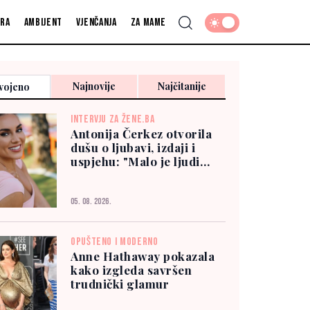
fra
Ambijent
Vjenčanja
Za mame
Najnovije
Najčitanije
vojeno
INTERVJU ZA ŽENE.BA
Antonija Čerkez otvorila
dušu o ljubavi, izdaji i
uspjehu: "Malo je ljudi
kojima možete vjerovati"
05. 08. 2026.
OPUŠTENO I MODERNO
Anne Hathaway pokazala
kako izgleda savršen
trudnički glamur