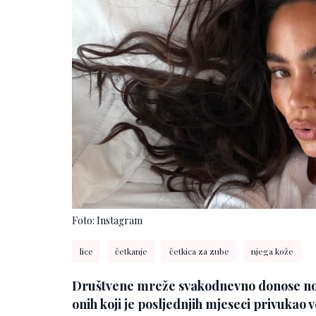
Foto: Instagram
lice
četkanje
četkica za zube
njega kože
Društvene mreže svakodnevno donose nove
onih koji je posljednjih mjeseci privukao 