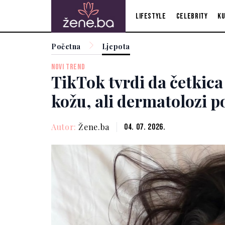
Lifestyle
Celebrity
Ku
Početna
Ljepota
NOVI TREND
TikTok tvrdi da četkica
kožu, ali dermatolozi p
Autor:
Žene.ba
04. 07. 2026.