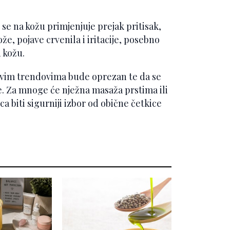
 se na kožu primjenjuje prejak pritisak,
že, pojave crvenila i iritacije, posebno
u kožu.
akvim trendovima bude oprezan te da se
ože. Za mnoge će nježna masaža prstima ili
ca biti sigurniji izbor od obične četkice