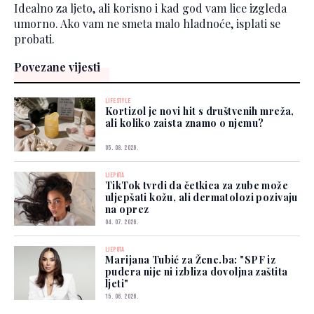
Idealno za ljeto, ali korisno i kad god vam lice izgleda
umorno. Ako vam ne smeta malo hladnoće, isplati se
probati.
Povezane vijesti
LIFESTYLE
Kortizol je novi hit s društvenih mreža,
ali koliko zaista znamo o njemu?
05. 08. 2026.
LJEPOTA
TikTok tvrdi da četkica za zube može
uljepšati kožu, ali dermatolozi pozivaju
na oprez
04. 07. 2026.
LJEPOTA
Marijana Tubić za Žene.ba: "SPF iz
pudera nije ni izbliza dovoljna zaštita
ljeti"
15. 06. 2026.