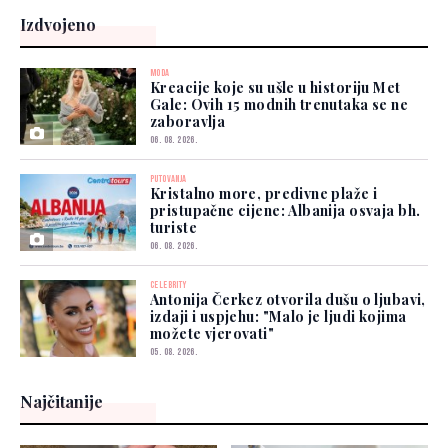
Izdvojeno
MODA
Kreacije koje su ušle u historiju Met
Gale: Ovih 15 modnih trenutaka se ne
zaboravlja
06. 08. 2026.
PUTOVANJA
Kristalno more, predivne plaže i
pristupačne cijene: Albanija osvaja bh.
turiste
06. 08. 2026.
CELEBRITY
Antonija Čerkez otvorila dušu o ljubavi,
izdaji i uspjehu: "Malo je ljudi kojima
možete vjerovati"
05. 08. 2026.
Najčitanije