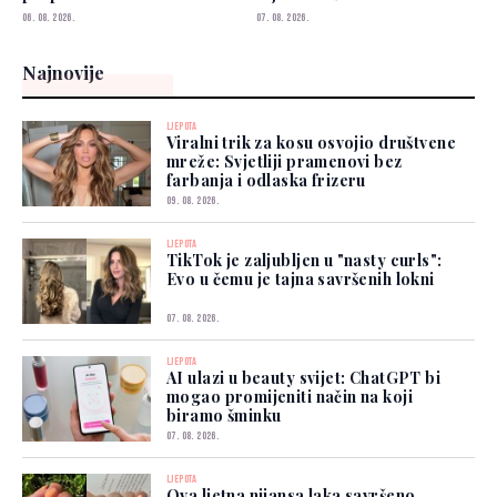
06. 08. 2026.
07. 08. 2026.
Najnovije
LJEPOTA
Viralni trik za kosu osvojio društvene
mreže: Svjetliji pramenovi bez
farbanja i odlaska frizeru
09. 08. 2026.
LJEPOTA
TikTok je zaljubljen u "nasty curls":
Evo u čemu je tajna savršenih lokni
07. 08. 2026.
LJEPOTA
AI ulazi u beauty svijet: ChatGPT bi
mogao promijeniti način na koji
biramo šminku
07. 08. 2026.
LJEPOTA
Ova ljetna nijansa laka savršeno