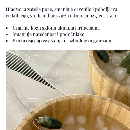
Hladnoća zateže pore, smanjuje crvenilo i poboljšava
cirkulaciju, što licu daje svjež i odmoran izgled. Uz to:
Umiruje kožu sklonu aknama i iritacijama
Smanjuje natečenost i podočnjake
Pruža osjećaj osvježenja i razbuđuje organizam