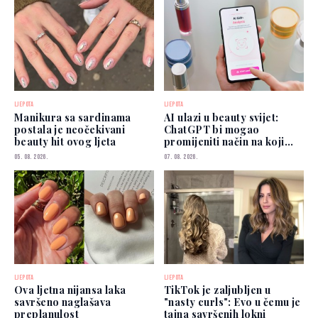
LJEPOTA
LJEPOTA
Manikura sa sardinama
AI ulazi u beauty svijet:
postala je neočekivani
ChatGPT bi mogao
beauty hit ovog ljeta
promijeniti način na koji
biramo šminku
05. 08. 2026.
07. 08. 2026.
LJEPOTA
LJEPOTA
Ova ljetna nijansa laka
TikTok je zaljubljen u
savršeno naglašava
"nasty curls": Evo u čemu je
preplanulost
tajna savršenih lokni