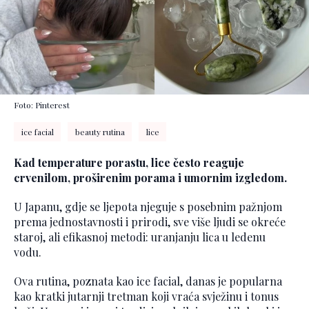
Foto: Pinterest
ice facial
beauty rutina
lice
Kad temperature porastu, lice često reaguje
crvenilom, proširenim porama i umornim izgledom.
U Japanu, gdje se ljepota njeguje s posebnim pažnjom
prema jednostavnosti i prirodi, sve više ljudi se okreće
staroj, ali efikasnoj metodi: uranjanju lica u ledenu
vodu.
Ova rutina, poznata kao ice facial, danas je popularna
kao kratki jutarnji tretman koji vraća svježinu i tonus