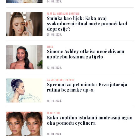
14. 06. 2025.
ALAT ZA MENTALNO ZDRAVLJE
Šminka kao lijek: Kako ovaj
svakodnevni ritual može pomoći kod
depresije?
25. 03. 2025.
VIDEO
Simone Ashley otkriva neočekivanu
upotrebu losiona za tijelo
12. 03. 2025.
ZA SVE DNEVNE IZAZOVE
Spremni za pet minuta: Brza jutarnja
rutina bez make up-a
15. 10. 2024.
BEAUTY TRIK
Kako suptilno istaknuti unutrašnji ugao
oka pomoću eyelinera
15. 04. 2024.