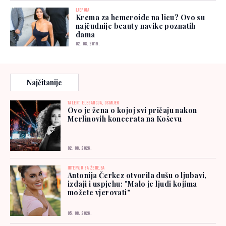
LJEPOTA
Krema za hemeroide na licu? Ovo su
najčudnije beauty navike poznatih
dama
02. 08. 2019.
Najčitanije
TALENT, ELEGANCIJA, OSMIJEH
Ovo je žena o kojoj svi pričaju nakon
Merlinovih koncerata na Koševu
02. 08. 2026.
INTERVJU ZA ŽENE.BA
Antonija Čerkez otvorila dušu o ljubavi,
izdaji i uspjehu: "Malo je ljudi kojima
možete vjerovati"
05. 08. 2026.