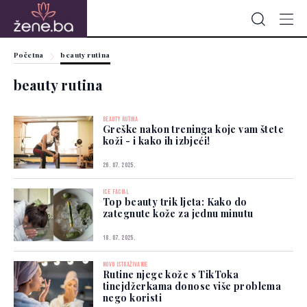
Početna
beauty rutina
beauty rutina
BEAUTY RUTINA
Greške nakon treninga koje vam štete
koži - i kako ih izbjeći!
26. 07. 2025.
ICE FACIAL
Top beauty trik ljeta: Kako do
zategnute kože za jednu minutu
18. 07. 2025.
NOVO ISTRAŽIVANJE
Rutine njege kože s TikToka
tinejdžerkama donose više problema
nego koristi