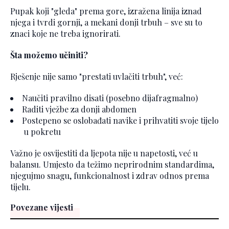
Pupak koji "gleda" prema gore, izražena linija iznad
njega i tvrdi gornji, a mekani donji trbuh – sve su to
znaci koje ne treba ignorirati.
Šta možemo učiniti?
Rješenje nije samo "prestati uvlačiti trbuh", već:
Naučiti pravilno disati (posebno dijafragmalno)
Raditi vježbe za donji abdomen
Postepeno se oslobađati navike i prihvatiti svoje tijelo
u pokretu
Važno je osvijestiti da ljepota nije u napetosti, već u
balansu. Umjesto da težimo neprirodnim standardima,
njegujmo snagu, funkcionalnost i zdrav odnos prema
tijelu.
Povezane vijesti