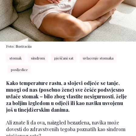
Foto: Ilustracija
stomak
sindrom
pješčani sat
uvlacenje stomaka
posljedice
Kako temperature rastu, a slojevi odjeće se tanje,
mnogi od nas (posebno žene) sve češće podsvjesno
uvlače stomak – bilo zbog vlastite nesigurnosti, želje
za boljim izgledom u odjeći ili kao naviku usvojenu
još u tinejdžerskim danima.
Ali znate li da ova, naizgled bezazlena, navika može
dovesti do zdravstvenih tegoba poznatih kao sindrom
pješčanog sata?