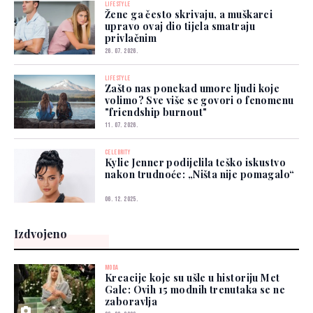
LIFESTYLE
Žene ga često skrivaju, a muškarci
upravo ovaj dio tijela smatraju
privlačnim
26. 07. 2026.
LIFESTYLE
Zašto nas ponekad umore ljudi koje
volimo? Sve više se govori o fenomenu
"friendship burnout"
11. 07. 2026.
CELEBRITY
Kylie Jenner podijelila teško iskustvo
nakon trudnoće: „Ništa nije pomagalo“
06. 12. 2025.
Izdvojeno
MODA
Kreacije koje su ušle u historiju Met
Gale: Ovih 15 modnih trenutaka se ne
zaboravlja