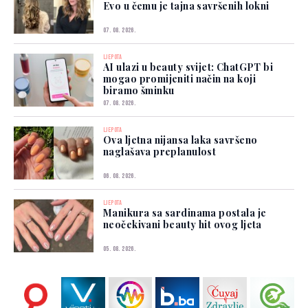
Evo u čemu je tajna savršenih lokni
07. 08. 2026.
LJEPOTA
AI ulazi u beauty svijet: ChatGPT bi
mogao promijeniti način na koji
biramo šminku
07. 08. 2026.
LJEPOTA
Ova ljetna nijansa laka savršeno
naglašava preplanulost
06. 08. 2026.
LJEPOTA
Manikura sa sardinama postala je
neočekivani beauty hit ovog ljeta
05. 08. 2026.