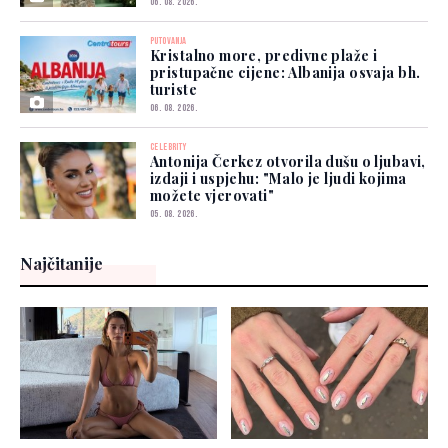
06. 08. 2026.
PUTOVANJA
Kristalno more, predivne plaže i
pristupačne cijene: Albanija osvaja bh.
turiste
06. 08. 2026.
CELEBRITY
Antonija Čerkez otvorila dušu o ljubavi,
izdaji i uspjehu: "Malo je ljudi kojima
možete vjerovati"
05. 08. 2026.
Najčitanije