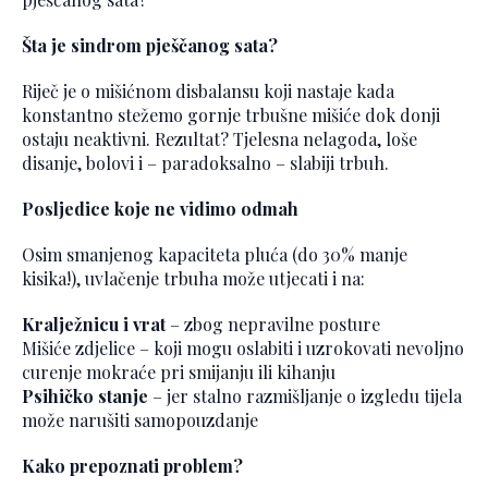
Šta je sindrom pješčanog sata?
Riječ je o mišićnom disbalansu koji nastaje kada
konstantno stežemo gornje trbušne mišiće dok donji
ostaju neaktivni. Rezultat? Tjelesna nelagoda, loše
disanje, bolovi i – paradoksalno – slabiji trbuh.
Posljedice koje ne vidimo odmah
Osim smanjenog kapaciteta pluća (do 30% manje
kisika!), uvlačenje trbuha može utjecati i na:
Kralježnicu i vrat
– zbog nepravilne posture
Mišiće zdjelice – koji mogu oslabiti i uzrokovati nevoljno
curenje mokraće pri smijanju ili kihanju
Psihičko stanje
– jer stalno razmišljanje o izgledu tijela
može narušiti samopouzdanje
Kako prepoznati problem?