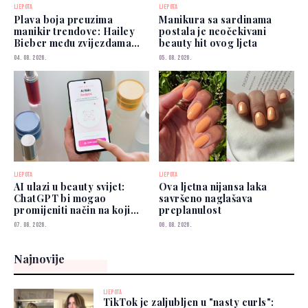
LJEPOTA
LJEPOTA
Plava boja preuzima
Manikura sa sardinama
manikir trendove: Hailey
postala je neočekivani
Bieber među zvijezdama
beauty hit ovog ljeta
koje je već nose
04. 08. 2026.
05. 08. 2026.
LJEPOTA
LJEPOTA
AI ulazi u beauty svijet:
Ova ljetna nijansa laka
ChatGPT bi mogao
savršeno naglašava
promijeniti način na koji
preplanulost
biramo šminku
07. 08. 2026.
06. 08. 2026.
Najnovije
LJEPOTA
TikTok je zaljubljen u "nasty curls":