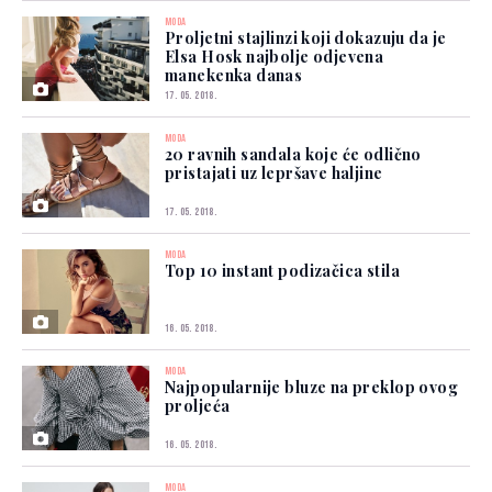
MODA
Proljetni stajlinzi koji dokazuju da je
Elsa Hosk najbolje odjevena
manekenka danas
17. 05. 2018.
MODA
20 ravnih sandala koje će odlično
pristajati uz lepršave haljine
17. 05. 2018.
MODA
Top 10 instant podizačica stila
16. 05. 2018.
MODA
Najpopularnije bluze na preklop ovog
proljeća
16. 05. 2018.
MODA