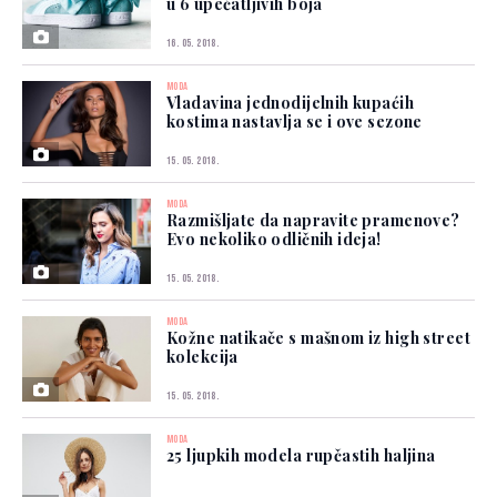
u 6 upečatljivih boja
16. 05. 2018.
MODA
Vladavina jednodijelnih kupaćih
kostima nastavlja se i ove sezone
15. 05. 2018.
MODA
Razmišljate da napravite pramenove?
Evo nekoliko odličnih ideja!
15. 05. 2018.
MODA
Kožne natikače s mašnom iz high street
kolekcija
15. 05. 2018.
MODA
25 ljupkih modela rupčastih haljina