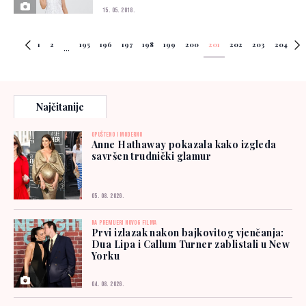
15. 05. 2018.
1
2
195
196
197
198
199
200
201
202
203
204
...
Najčitanije
OPUŠTENO I MODERNO
Anne Hathaway pokazala kako izgleda
savršen trudnički glamur
05. 08. 2026.
NA PREMIJERI NOVOG FILMA
Prvi izlazak nakon bajkovitog vjenčanja:
Dua Lipa i Callum Turner zablistali u New
Yorku
04. 08. 2026.