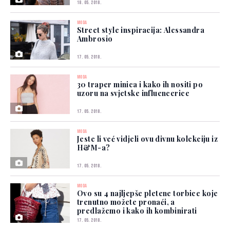
18. 05. 2018.
MODA
Street style inspiracija: Alessandra
Ambrosio
17. 05. 2018.
MODA
30 traper minica i kako ih nositi po
uzoru na svjetske influencerice
17. 05. 2018.
MODA
Jeste li već vidjeli ovu divnu kolekciju iz
H&M-a?
17. 05. 2018.
MODA
Ovo su 4 najljepše pletene torbice koje
trenutno možete pronaći, a
predlažemo i kako ih kombinirati
17. 05. 2018.