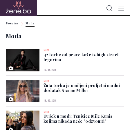
Početna
Moda
Moda
MODA
42 torbe od prave kože iz high street
trgovina
18. 05. 2018.
MODA
Žuta torba je omiljeni proljetni modni
dodatak Sienne Miller
18. 05. 2018.
MODA
Uvijek u modi: Tenisice Mile Kunis
kojima nikada neće "odzvoniti"