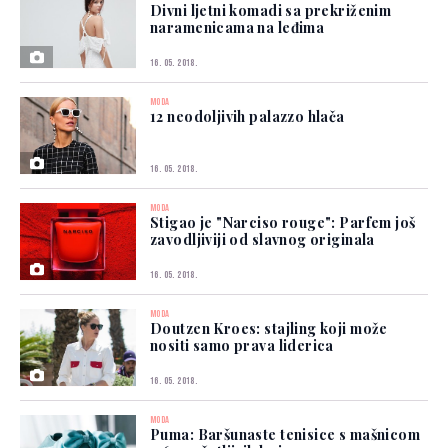
Divni ljetni komadi sa prekriženim
naramenicama na leđima
16. 05. 2018.
MODA
12 neodoljivih palazzo hlača
16. 05. 2018.
MODA
Stigao je "Narciso rouge": Parfem još
zavodljiviji od slavnog originala
16. 05. 2018.
MODA
Doutzen Kroes: stajling koji može
nositi samo prava liderica
16. 05. 2018.
MODA
Puma: Baršunaste tenisice s mašnicom