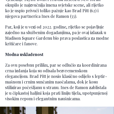
okupilo je najzvučnija imena svjetske scene, ali rijetko
ko je uspio privući toliko pažnje kao Brad Pitt (62) i
njegova partnerica Ines de Ramon (33).
Par, koji je u vezi od 2022. godine, rijetko se pojavljuje
zajedno na službenim događanjima, pa je ovaj izlazak u
Madison Square Gardenu bio prava poslastica za modne
kritičare i fanove.
Modna usklađenost
Za ovu posebnu priliku, par se odlučio za koordinirana
crna izdanja koja su odisala bezvremenskom
elegancijom. Brad Pitt je nosio klasično odijelo s leptir-
mašnom i crnim sunčanim naočalama, dok je kosu
stilizirao počešljanu u stranu. Ines de Ramon zablistala
je u čipkastoj haljini koja prati liniju tijela, upotpunjenoj
visokim repom i elegantnim naušnicama.