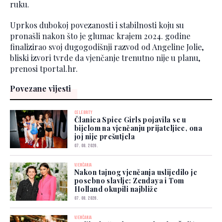
ruku.
Uprkos dubokoj povezanosti i stabilnosti koju su
pronašli nakon što je glumac krajem 2024. godine
finalizirao svoj dugogodišnji razvod od Angeline Jolie,
bliski izvori tvrde da vjenčanje trenutno nije u planu,
prenosi tportal.hr.
Povezane vijesti
CELEBRITY
Članica Spice Girls pojavila se u
bijelom na vjenčanju prijateljice, ona
joj nije prešutjela
07. 08. 2026.
VJENČANJA
Nakon tajnog vjenčanja uslijedilo je
posebno slavlje: Zendaya i Tom
Holland okupili najbliže
07. 08. 2026.
VJENČANJA