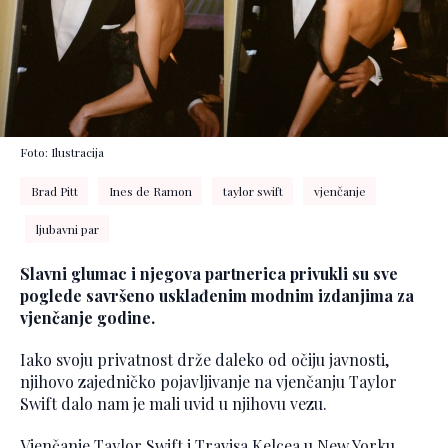
Foto: Ilustracija
Brad Pitt
Ines de Ramon
taylor swift
vjenčanje
ljubavni par
Slavni glumac i njegova partnerica privukli su sve
poglede savršeno usklađenim modnim izdanjima za
vjenčanje godine.
Iako svoju privatnost drže daleko od očiju javnosti,
njihovo zajedničko pojavljivanje na vjenčanju Taylor
Swift dalo nam je mali uvid u njihovu vezu.
Vjenčanje Taylor Swift i Travisa Kelcea u New Yorku