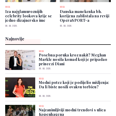
MODA
MODA
Iza najglamuroznijih
Danska manekenka bh.
celebrity lookova krije se
korijena zablistala na reviji
jedno dizajnersko ime
OperaSPORT-a
06. 08. 2026.
05. 08. 2026.
Najnovije
MODA
Posebna poruka kroz nakit? Meghan
Markle nosila komad koji je pripadao
princezi Diani
09. 08. 2026.
MODA
Modni potez koji je podijelio mišljenja:
Da li biste nosili ovakvu torbicu?
08. 08. 2026.
MODA
Najzanimljiviji modni trendovi s ulica
Kopenhagena