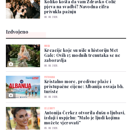
Koliko košta da vam Zdravko Čolić
pjeva na svadbi? Navodna cifra
privukla pažnju
06. 08. 2026.
Izdvojeno
MODA
Kreacije koje su ušle u historiju Met
Gale: Ovih 15 modnih trenutaka se ne
zaboravlja
06. 08. 2026.
PUTOVANJA
Kristalno more, predivne plaže i
pristupačne cijene: Albanija osvaja bh.
turiste
06. 08. 2026.
CELEBRITY
Antonija Čerkez otvorila dušu o ljubavi,
izdaji i uspjehu: "Malo je ljudi kojima
možete vjerovati"
05. 08. 2026.