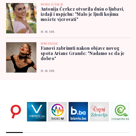
INTERVJU ZA ŽENE.BA
Antonija Čerkez otvorila dušu o ljubavi,
izdaji i uspjehu: "Malo je ljudi kojima
možete vjerovati"
05. 08. 2026.
BURNE REAKCIJE
Fanovi zabrinuti nakon objave novog
spota Ariane Grande: "Nadamo se da je
dobro"
03. 08. 2026.