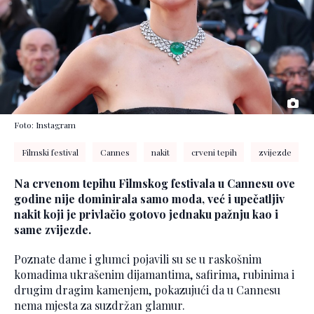
Foto: Instagram
Filmski festival
Cannes
nakit
crveni tepih
zvijezde
Na crvenom tepihu Filmskog festivala u Cannesu ove
godine nije dominirala samo moda, već i upečatljiv
nakit koji je privlačio gotovo jednaku pažnju kao i
same zvijezde.
Poznate dame i glumci pojavili su se u raskošnim
komadima ukrašenim dijamantima, safirima, rubinima i
drugim dragim kamenjem, pokazujući da u Cannesu
nema mjesta za suzdržan glamur.