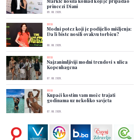
Markle nosila komad koji je pripadao
princezi Diani
09. 08. 2026.
MODA
Modni potez koji je podijelio mišljenja:
Da li biste nosili ovakvu torbicu?
08. 08. 2026.
MODA
Najzanimljiviji modni trendovi s ulica
Kopenhagena
07. 08. 2026.
MODA
Kupaći kostim vam može trajati
godinama uz nekoliko savjeta
07. 08. 2026.