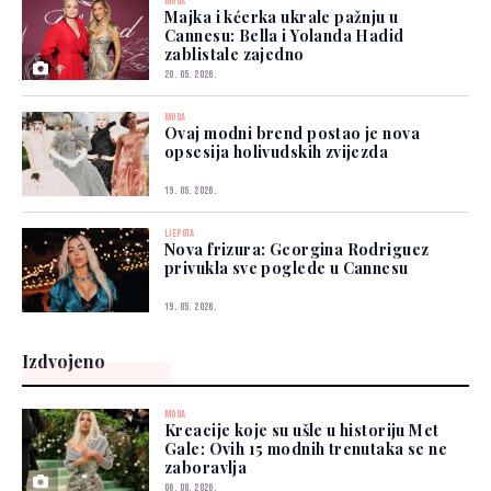
MODA
Majka i kćerka ukrale pažnju u
Cannesu: Bella i Yolanda Hadid
zablistale zajedno
20. 05. 2026.
MODA
Ovaj modni brend postao je nova
opsesija holivudskih zvijezda
19. 05. 2026.
LJEPOTA
Nova frizura: Georgina Rodriguez
privukla sve poglede u Cannesu
19. 05. 2026.
Izdvojeno
MODA
Kreacije koje su ušle u historiju Met
Gale: Ovih 15 modnih trenutaka se ne
zaboravlja
06. 08. 2026.