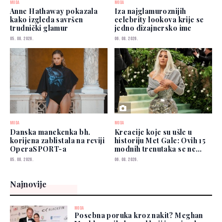
MODA
MODA
Anne Hathaway pokazala
Iza najglamuroznijih
kako izgleda savršen
celebrity lookova krije se
trudnički glamur
jedno dizajnersko ime
05. 08. 2026.
06. 08. 2026.
MODA
MODA
Danska manekenka bh.
Kreacije koje su ušle u
korijena zablistala na reviji
historiju Met Gale: Ovih 15
OperaSPORT-a
modnih trenutaka se ne
zaboravlja
05. 08. 2026.
06. 08. 2026.
Najnovije
MODA
Posebna poruka kroz nakit? Meghan