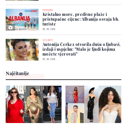
PUTOVANJA
Kristalno more, predivne plaže i
pristupačne cijene: Albanija osvaja bh.
turiste
06. 08. 2026.
CELEBRITY
Antonija Čerkez otvorila dušu o ljubavi,
izdaji i uspjehu: "Malo je ljudi kojima
možete vjerovati"
05. 08. 2026.
Najčitanije