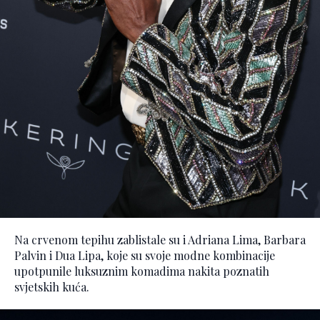
Na crvenom tepihu zablistale su i Adriana Lima, Barbara
Palvin i Dua Lipa, koje su svoje modne kombinacije
upotpunile luksuznim komadima nakita poznatih
svjetskih kuća.