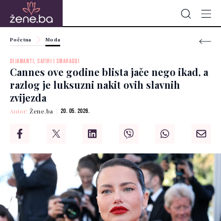
Početna
Moda
DIJAMANTI, SAFIRI I SMARAGDI
Cannes ove godine blista jače nego ikad, a
razlog je luksuzni nakit ovih slavnih
zvijezda
Autor:
Žene.ba
20. 05. 2026.