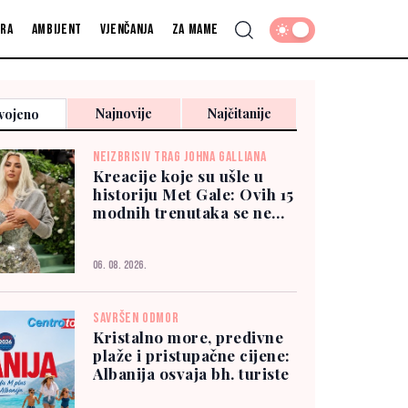
fra
Ambijent
Vjenčanja
Za mame
Najnovije
Najčitanije
vojeno
NEIZBRISIV TRAG JOHNA GALLIANA
Kreacije koje su ušle u
historiju Met Gale: Ovih 15
modnih trenutaka se ne
zaboravlja
06. 08. 2026.
SAVRŠEN ODMOR
Kristalno more, predivne
plaže i pristupačne cijene:
Albanija osvaja bh. turiste