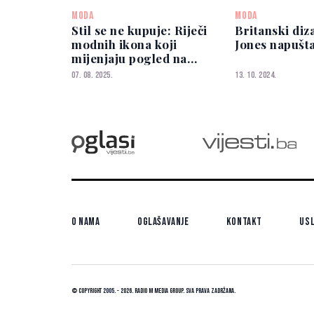
MODA
MODA
Stil se ne kupuje: Riječi
Britanski diz
modnih ikona koji
Jones napušt
mijenjaju pogled na
odijevanje
07. 08. 2025.
13. 10. 2024.
O nama
Oglašavanje
Kontakt
Usl
© Copyright 2005. - 2026. Radio M Media Group.
Sva prava zadržana.