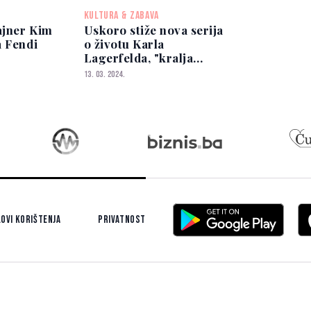
KULTURA & ZABAVA
ajner Kim
Uskoro stiže nova serija
a Fendi
o životu Karla
Lagerfelda, "kralja
mode" - pogledajte prvi
13. 03. 2024.
trailer
ovi korištenja
Privatnost