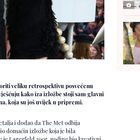
oriti veliku retrospektivu posvećenu
ješćuju kako iza izložbe stoji sam glavni
na, koja su još uvijek u pripremi.
etalja i dodao da The Met odbija
o domaćin izložbe koja je bila
je Lagerfeld 2005. godine bio kreativni