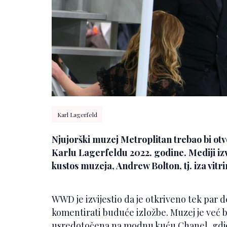
Karl Lagerfeld
Njujorški muzej Metroplitan trebao bi otv
Karlu Lagerfeldu 2022. godine. Mediji izv
kustos muzeja, Andrew Bolton, tj. iza vitri
WWD je izvijestio da je otkriveno tek par d
komentirati buduće izložbe. Muzej je već bi
usredotočena na modnu kuću Chanel, gdje 