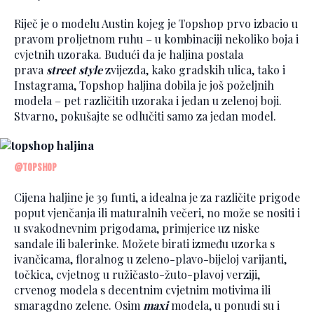
Riječ je o modelu Austin kojeg je Topshop prvo izbacio u
pravom proljetnom ruhu – u kombinaciji nekoliko boja i
cvjetnih uzoraka. Budući da je haljina postala
prava
street style
zvijezda, kako gradskih ulica, tako i
Instagrama, Topshop haljina dobila je još poželjnih
modela – pet različitih uzoraka i jedan u zelenoj boji.
Stvarno, pokušajte se odlučiti samo za jedan model.
@topshop
Cijena haljine je 39 funti, a idealna je za različite prigode
poput vjenčanja ili maturalnih večeri, no može se nositi i
u svakodnevnim prigodama, primjerice uz niske
sandale ili balerinke. Možete birati između uzorka s
ivančicama, floralnog u zeleno-plavo-bijeloj varijanti,
točkica, cvjetnog u ružičasto-žuto-plavoj verziji,
crvenog modela s decentnim cvjetnim motivima ili
smaragdno zelene. Osim
maxi
modela, u ponudi su i