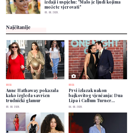
izdaji i uspjehu: "Malo je ljudi kojima
možete vjerovati"
05. 08. 2026.
Najčitanije
MODA
MODA
Anne Hathaway pokazala
Prvi izlazak nakon
kako izgleda savršen
bajkovitog vjenčanja: Dua
trudnički glamur
Lipa i Callum Turner
zablistali u New Yorku
05. 08. 2026.
04. 08. 2026.