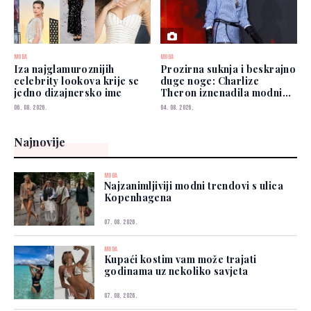
MODA
MODA
Iza najglamuroznijih
Prozirna suknja i beskrajno
celebrity lookova krije se
duge noge: Charlize
jedno dizajnersko ime
Theron iznenadila modnim
izborom
06. 08. 2026.
04. 08. 2026.
Najnovije
MODA
Najzanimljiviji modni trendovi s ulica
Kopenhagena
07. 08. 2026.
MODA
Kupaći kostim vam može trajati
godinama uz nekoliko savjeta
07. 08. 2026.