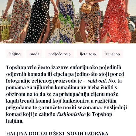
haljine
moda
proljeće 2019
ljeto 2019
Topshop
Topshop vrlo često izazove euforiju oko pojedinih
odjevnih komada ili cipela pa jedino što stoji pored
fotografije željenog proizvoda je –
sold out
. No, ta
pomama za njihovim komadima ne treba čuditi s
obzirom na to da se za pristupačniju cijenu može
kupiti trendi komad koji funkcionira u različitim
prigodama te ga možete nositi sezonama. Posljednji
komad koji je zaludio
fashionistice
je Topshop
haljina.
HALJINA DOLAZI U ŠEST NOVIH UZORAKA