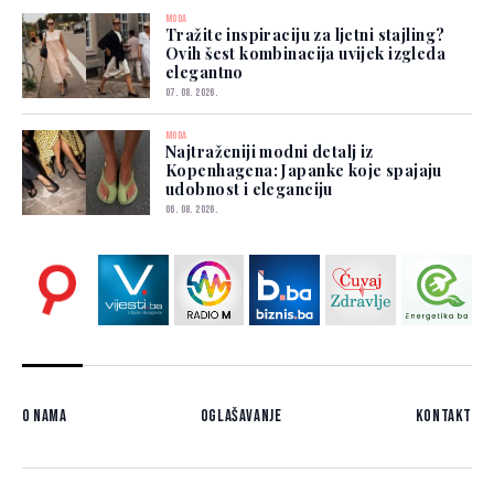
MODA
Tražite inspiraciju za ljetni stajling?
Ovih šest kombinacija uvijek izgleda
elegantno
07. 08. 2026.
MODA
Najtraženiji modni detalj iz
Kopenhagena: Japanke koje spajaju
udobnost i eleganciju
06. 08. 2026.
O nama
Oglašavanje
Kontakt