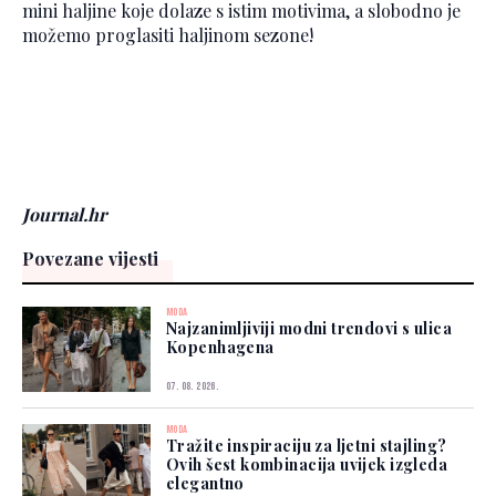
mini haljine koje dolaze s istim motivima, a slobodno je
možemo proglasiti haljinom sezone!
Journal.hr
Povezane vijesti
MODA
Najzanimljiviji modni trendovi s ulica
Kopenhagena
07. 08. 2026.
MODA
Tražite inspiraciju za ljetni stajling?
Ovih šest kombinacija uvijek izgleda
elegantno