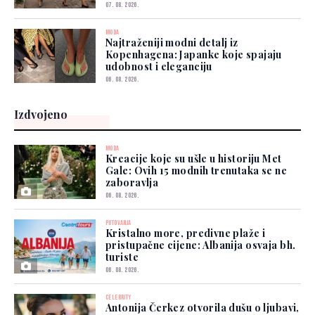
07. 08. 2026.
MODA
Najtraženiji modni detalj iz
Kopenhagena: Japanke koje spajaju
udobnost i eleganciju
06. 08. 2026.
Izdvojeno
MODA
Kreacije koje su ušle u historiju Met
Gale: Ovih 15 modnih trenutaka se ne
zaboravlja
06. 08. 2026.
PUTOVANJA
Kristalno more, predivne plaže i
pristupačne cijene: Albanija osvaja bh.
turiste
06. 08. 2026.
CELEBRITY
Antonija Čerkez otvorila dušu o ljubavi,