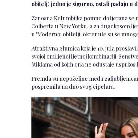
obitelj', jedno je sigurno, ostali padaju u 
Zanosna Kolumbijka pomno dotjerana se u
Colberta u New Yorku, a za dugokosom ljep
u 'Modernoj obitelji' okrenule su se mnoge
Atraktivna glumica koja je 10. jula proslavi
svojoj omiljenoj ljetnoj kombinaciji: ženst
štiklama od kojih ona ne odustaje usprkos
Premda su nepoželjne među zaljubljenicam
pospremila na dno svog cipelara.