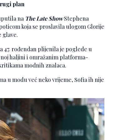
drugi plan
putila na
The Late Show
Stephena
oticom koja se proslavila ulogom Glorije
 glave.
la 47. rođendan plijenila je poglede u
venoj haljini i omražanim platforma-
 kritikama modnih znalaca.
a u modu već neko vrijeme, Sofia ih nije