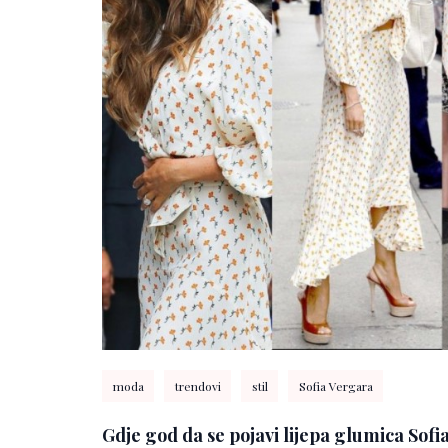
moda
trendovi
stil
Sofia Vergara
Gdje god da se pojavi lijepa glumica Sofi