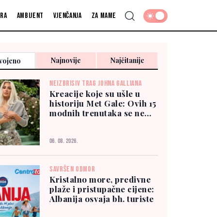
fra
Ambijent
Vjenčanja
Za mame
Najnovije
Najčitanije
vojeno
NEIZBRISIV TRAG JOHNA GALLIANA
Kreacije koje su ušle u
historiju Met Gale: Ovih 15
modnih trenutaka se ne
zaboravlja
06. 08. 2026.
SAVRŠEN ODMOR
Kristalno more, predivne
plaže i pristupačne cijene:
Albanija osvaja bh. turiste