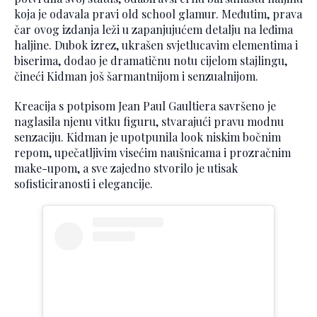
koja je odavala pravi old school glamur. Međutim, prava
čar ovog izdanja leži u zapanjujućem detalju na leđima
haljine. Dubok izrez, ukrašen svjetlucavim elementima i
biserima, dodao je dramatičnu notu cijelom stajlingu,
čineći Kidman još šarmantnijom i senzualnijom.
Kreacija s potpisom Jean Paul Gaultiera savršeno je
naglasila njenu vitku figuru, stvarajući pravu modnu
senzaciju. Kidman je upotpunila look niskim bočnim
repom, upečatljivim visećim naušnicama i prozračnim
make-upom, a sve zajedno stvorilo je utisak
sofisticiranosti i elegancije.