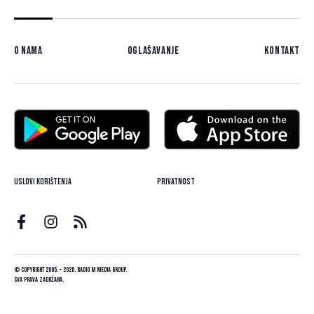
O nama
Oglašavanje
Kontakt
Uslovi korištenja
Privatnost
© Copyright 2005. - 2026. Radio M Media Group.
Sva prava zadržana.
Dizajn i programiranje:
Lampa.ba