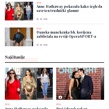
MODA
Anne Hathaway pokazala kako izgleda
savršen trudnički glamur
05. 08. 2026.
MODA
Danska manekenka bh. korijena
zablistala na reviji OperaSPORT-a
05. 08. 2026.
Najčitanije
MODA
MODA
Anne Hathaway pokazala
Prvi izlazak nakon