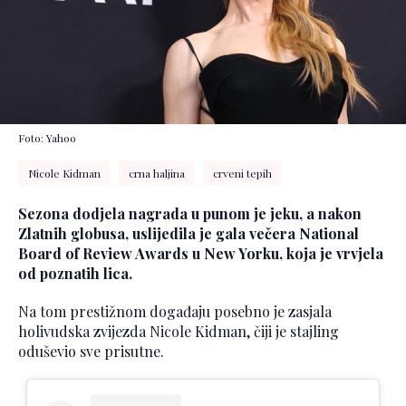
Foto: Yahoo
Nicole Kidman
crna haljina
crveni tepih
Sezona dodjela nagrada u punom je jeku, a nakon
Zlatnih globusa, uslijedila je gala večera National
Board of Review Awards u New Yorku, koja je vrvjela
od poznatih lica.
Na tom prestižnom događaju posebno je zasjala
holivudska zvijezda Nicole Kidman, čiji je stajling
oduševio sve prisutne.