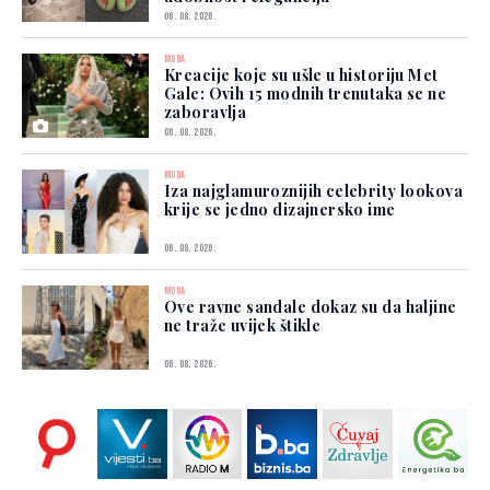
06. 08. 2026.
MODA
Kreacije koje su ušle u historiju Met
Gale: Ovih 15 modnih trenutaka se ne
zaboravlja
06. 08. 2026.
MODA
Iza najglamuroznijih celebrity lookova
krije se jedno dizajnersko ime
06. 08. 2026.
MODA
Ove ravne sandale dokaz su da haljine
ne traže uvijek štikle
06. 08. 2026.