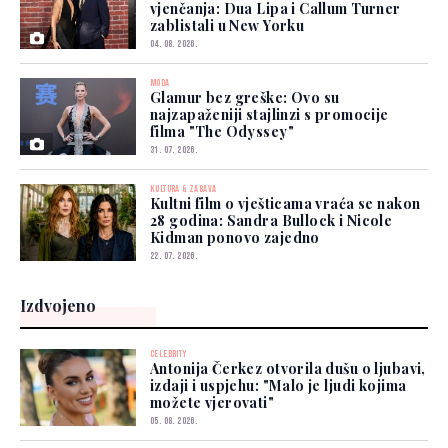
vjenčanja: Dua Lipa i Callum Turner
zablistali u New Yorku
04. 08. 2026.
MODA
Glamur bez greške: Ovo su
najzapaženiji stajlinzi s promocije
filma "The Odyssey"
31. 07. 2026.
KULTURA & ZABAVA
Kultni film o vješticama vraća se nakon
28 godina: Sandra Bullock i Nicole
Kidman ponovo zajedno
22. 07. 2026.
Izdvojeno
CELEBRITY
Antonija Čerkez otvorila dušu o ljubavi,
izdaji i uspjehu: "Malo je ljudi kojima
možete vjerovati"
05. 08. 2026.