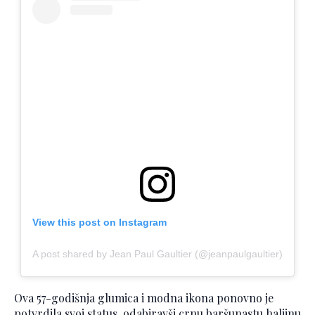
View this post on Instagram
A post shared by Jean Paul Gaultier (@jeanpaulgaultier)
Ova 57-godišnja glumica i modna ikona ponovno je
potvrdila svoj status, odabiravši crnu baršunastu haljinu