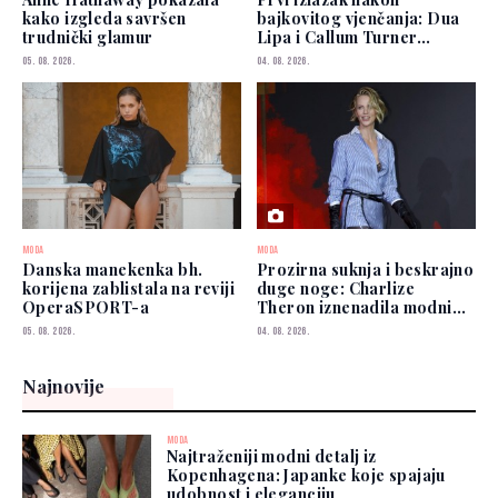
kako izgleda savršen
bajkovitog vjenčanja: Dua
trudnički glamur
Lipa i Callum Turner
zablistali u New Yorku
05. 08. 2026.
04. 08. 2026.
MODA
MODA
Danska manekenka bh.
Prozirna suknja i beskrajno
korijena zablistala na reviji
duge noge: Charlize
OperaSPORT-a
Theron iznenadila modnim
izborom
05. 08. 2026.
04. 08. 2026.
Najnovije
MODA
Najtraženiji modni detalj iz
Kopenhagena: Japanke koje spajaju
udobnost i eleganciju