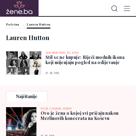
Početna
Lauren Hutton
Lauren Hutton
KADA MODA PROĐE, STIL OSTAJE
Stil se ne kupuje: Riječi modnih ikona
koji mijenjaju pogled na odijevanje
07. 08. 2025.
Najčitanije
TALENT, ELEGANCIJA, OSMIJEH
Ovo je žena o kojoj svi pričaju nakon
Merlinovih koncerata na Koševu