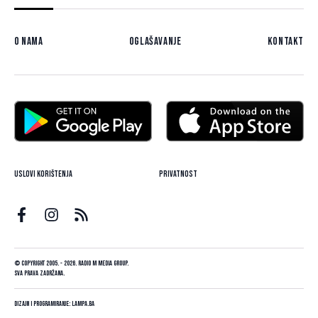
O nama
Oglašavanje
Kontakt
Uslovi korištenja
Privatnost
© Copyright 2005. - 2026. Radio M Media Group.
Sva prava zadržana.
Dizajn i programiranje:
Lampa.ba