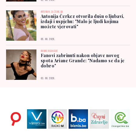
02. 08. 2026.
INTERVJU ZA ŽENE.BA
Antonija Čerkez otvorila dušu o ljubavi,
izdaji i uspjehu: "Malo je ljudi kojima
možete vjerovati"
05. 08. 2026.
BURNE REAKCIJE
Fanovi zabrinuti nakon objave novog
spota Ariane Grande: "Nadamo se da je
dobro"
03. 08. 2026.