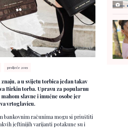
proljeće 2019
znaju, a u svijetu torbica jedan takav
va Birkin torba. Upravu za popularnu
 su mahom slavne i imućne osobe jer
iva vrtoglavicu.
jim bankovnim računima mogu si priuštiti
vih jeftinijih varijanti potakune su i