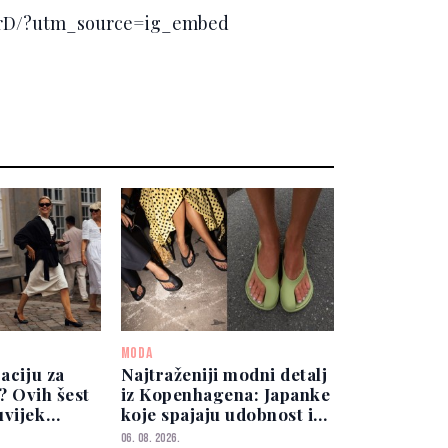
6rD/?utm_source=ig_embed
MODA
raciju za
Najtraženiji modni detalj
g? Ovih šest
iz Kopenhagena: Japanke
uvijek
koje spajaju udobnost i
antno
eleganciju
06. 08. 2026.