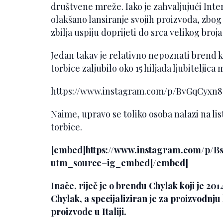
društvene mreže. Iako je zahvaljujući In
olakšano lansiranje svojih proizvoda, zbog v
zbilja uspiju doprijeti do srca velikog broja 
Jedan takav je relativno nepoznati brend k
torbice zaljubilo oko 15 hiljada ljubiteljica 
https://www.instagram.com/p/BvGqCyxn
Naime, upravo se toliko osoba nalazi na li
torbice.
[embed]https://www.instagram.com/p
utm_source=ig_embed[/embed]
Inače, riječ je o brendu Chylak koji je 20
Chylak, a specijaliziran je za proizvodnju 
proizvode u Italiji.