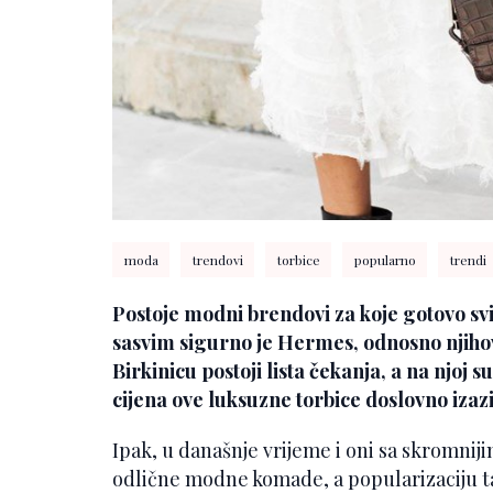
moda
trendovi
torbice
popularno
trendi
Postoje modni brendovi za koje gotovo svi 
sasvim sigurno je Hermes, odnosno njiho
Birkinicu postoji lista čekanja, a na njoj
cijena ove luksuzne torbice doslovno izaz
Ipak, u današnje vrijeme i oni sa skromni
odlične modne komade, a popularizaciju tak