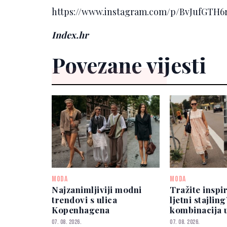
https://www.instagram.com/p/BvJufGTH
Index.hr
Povezane vijesti
MODA
MODA
Najzanimljiviji modni
Tražite inspi
trendovi s ulica
ljetni stajlin
Kopenhagena
kombinacija 
izgleda eleg
07. 08. 2026.
07. 08. 2026.