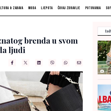
ltura & zabava
Moda
Ljepota
Čuvaj zdravlje
Putovanja
So
Izd
znatog brenda u svom
da ljudi