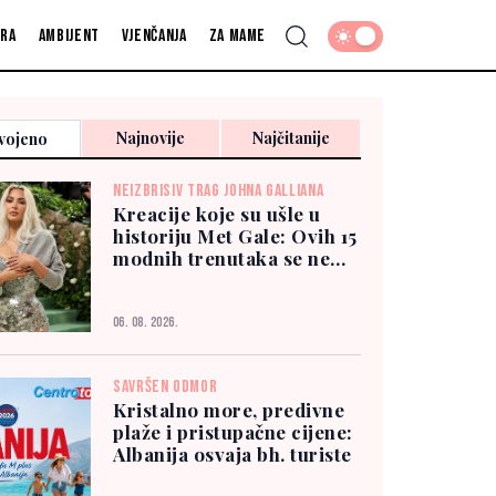
fra
Ambijent
Vjenčanja
Za mame
Najnovije
Najčitanije
vojeno
NEIZBRISIV TRAG JOHNA GALLIANA
Kreacije koje su ušle u
historiju Met Gale: Ovih 15
modnih trenutaka se ne
zaboravlja
06. 08. 2026.
SAVRŠEN ODMOR
Kristalno more, predivne
plaže i pristupačne cijene:
Albanija osvaja bh. turiste