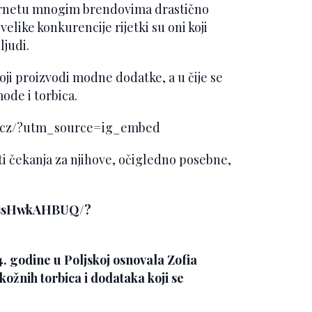
ternetu mnogim brendovima drastično
elike konkurencije rijetki su oni koji
ljudi.
oji proizvodi modne dodatke, a u čije se
mode i torbica.
8cz/?utm_source=ig_embed
sti čekanja za njihove, očigledno posebne,
/BssHwkAHBUQ/?
14. godine u Poljskoj osnovala Zofia
kožnih torbica i dodataka koji se