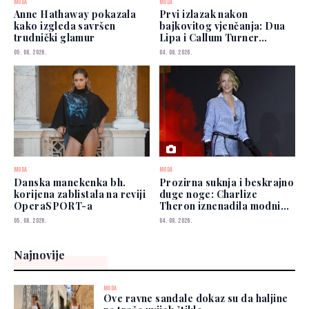
MODA
MODA
Anne Hathaway pokazala
Prvi izlazak nakon
kako izgleda savršen
bajkovitog vjenčanja: Dua
trudnički glamur
Lipa i Callum Turner
zablistali u New Yorku
05. 08. 2026.
04. 08. 2026.
MODA
MODA
Danska manekenka bh.
Prozirna suknja i beskrajno
korijena zablistala na reviji
duge noge: Charlize
OperaSPORT-a
Theron iznenadila modnim
izborom
05. 08. 2026.
04. 08. 2026.
Najnovije
MODA
Ove ravne sandale dokaz su da haljine