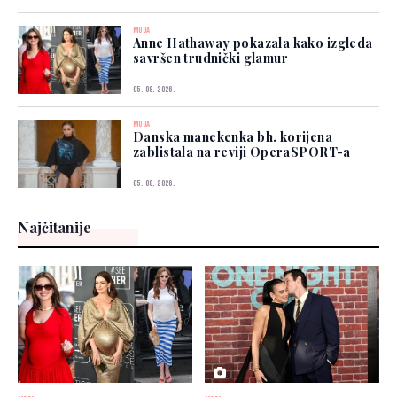
MODA
Anne Hathaway pokazala kako izgleda
savršen trudnički glamur
05. 08. 2026.
MODA
Danska manekenka bh. korijena
zablistala na reviji OperaSPORT-a
05. 08. 2026.
Najčitanije