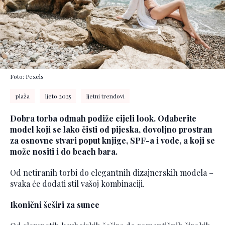
Foto: Pexels
plaža
ljeto 2025
ljetni trendovi
Dobra torba odmah podiže cijeli look. Odaberite
model koji se lako čisti od pijeska, dovoljno prostran
za osnovne stvari poput knjige, SPF-a i vode, a koji se
može nositi i do beach bara.
Od netiranih torbi do elegantnih dizajnerskih modela –
svaka će dodati stil vašoj kombinaciji.
Ikonični šeširi za sunce