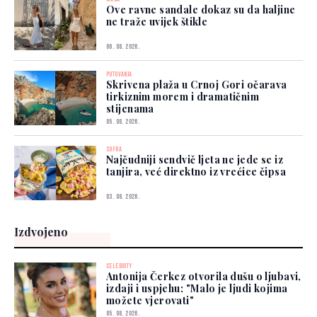
Ove ravne sandale dokaz su da haljine
ne traže uvijek štikle
06. 08. 2026.
PUTOVANJA
Skrivena plaža u Crnoj Gori očarava
tirkiznim morem i dramatičnim
stijenama
05. 08. 2026.
SOFRA
Najčudniji sendvič ljeta ne jede se iz
tanjira, već direktno iz vrećice čipsa
03. 08. 2026.
Izdvojeno
CELEBRITY
Antonija Čerkez otvorila dušu o ljubavi,
izdaji i uspjehu: "Malo je ljudi kojima
možete vjerovati"
05. 08. 2026.