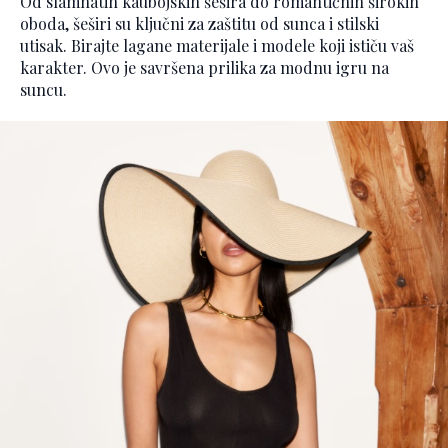
Od slamnatih kaubojskih šešira do romantičnih širokih
oboda, šeširi su ključni za zaštitu od sunca i stilski
utisak. Birajte lagane materijale i modele koji ističu vaš
karakter. Ovo je savršena prilika za modnu igru na
suncu.