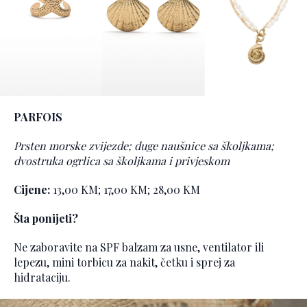
PARFOIS
Prsten morske zvijezde; duge naušnice sa školjkama;
dvostruka ogrlica sa školjkama i privjeskom
Cijene:
13,00 KM; 17,00 KM; 28,00 KM
Šta ponijeti?
Ne zaboravite na SPF balzam za usne, ventilator ili
lepezu, mini torbicu za nakit, četku i sprej za
hidrataciju.