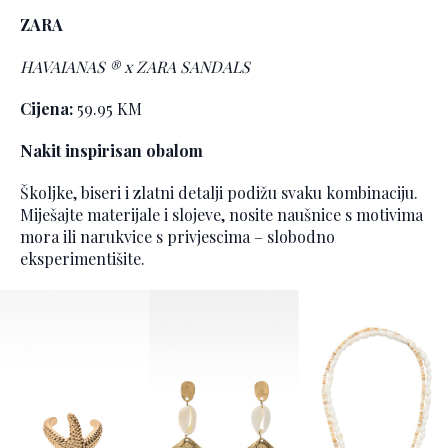
ZARA
HAVAIANAS ® x ZARA SANDALS
Cijena:
59.95 KM
Nakit inspirisan obalom
Školjke, biseri i zlatni detalji podižu svaku kombinaciju.
Miješajte materijale i slojeve, nosite naušnice s motivima
mora ili narukvice s privjescima – slobodno
eksperimentišite.