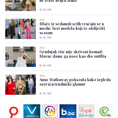
ne traže uvijek štikle
06. 08. 2026.
MODA
Hlače iz sedamdesetih vraćaju se u
modu: Šest modela koji će obilježiti
sezonu
06. 08. 2026.
MODA
Grudnjak više nije skriveni komad:
Slavne dame ga nose kao dio outfita
06. 08. 2026.
MODA
Anne Hathaway pokazala kako izgleda
savršen trudnički glamur
05. 08. 2026.