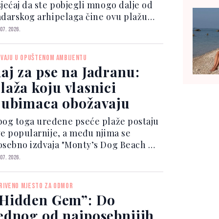
sjećaj da ste pobjegli mnogo dalje od
adarskog arhipelaga čine ovu plažu
ednim od onih mjesta koja se ne
 07. 2026.
tavljaju samo u galeriji fotografija ili
rupnom chatu, nego vrlo brzo završe
IVAJU U OPUŠTENOM AMBIJENTU
 listi des...
aj za pse na Jadranu:
laža koju vlasnici
jubimaca obožavaju
bog toga uređene pseće plaže postaju
ve popularnije, a među njima se
osebno izdvaja "Monty’s Dog Beach &
r", jedna od najpoznatijih takvih
 07. 2026.
kacija u Hrvatskoj. Smješten na plaži
odvorska u Crikvenica, Monty’s je
RIVENO MJESTO ZA ODMOR
nogo više od obične...
Hidden Gem”: Do
ednog od najposebnijih