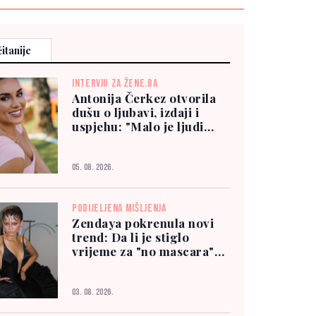
itanije
INTERVJU ZA ŽENE.BA
Antonija Čerkez otvorila
dušu o ljubavi, izdaji i
uspjehu: "Malo je ljudi
kojima možete vjerovati"
05. 08. 2026.
PODIJELJENA MIŠLJENJA
Zendaya pokrenula novi
trend: Da li je stiglo
vrijeme za "no mascara"
izgled?
03. 08. 2026.