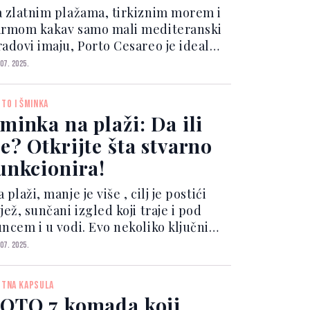
a zlatnim plažama, tirkiznim morem i
armom kakav samo mali mediteranski
radovi imaju, Porto Cesareo je idealna
stinacija za sve koji traže mir,
 07. 2025.
rirodu i autentičnu atmosferu juga
. Kako doći iz BiH?
ETO I ŠMINKA
jjednostavniji način d...
minka na plaži: Da ili
e? Otkrijte šta stvarno
unkcionira!
 plaži, manje je više , cilj je postići
jež, sunčani izgled koji traje i pod
uncem i u vodi. Evo nekoliko ključnih
avjeta za besprijekoran beach look:
 07. 2025.
PF kao osnova Zaštita od sunca je
rioritet. Odaberite toniranu kremu s
ETNA KAPSULA
sokim...
OTO 7 komada koji