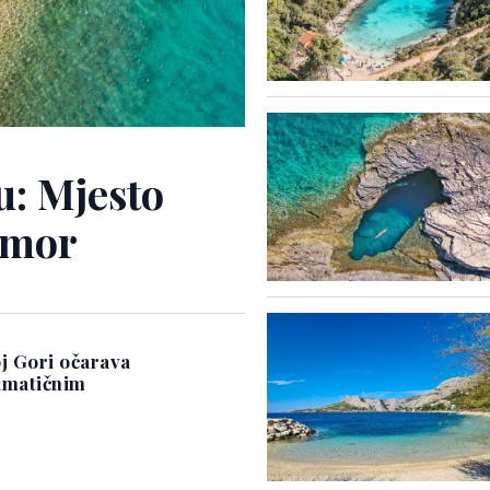
u: Mjesto
dmor
j Gori očarava
amatičnim