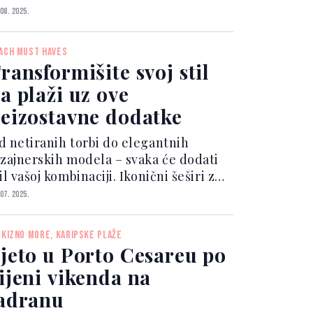
amena kuća, ljetnikovac Kasandrić,
 08. 2025.
ji datira iz 17. stoljeća. Dubovica je
daljena samo o...
ACH MUST HAVES
ransformišite svoj stil
a plaži uz ove
eizostavne dodatke
d netiranih torbi do elegantnih
izajnerskih modela – svaka će dodati
il vašoj kombinaciji. Ikonični šeširi za
unce Od slamnatih kaubojskih šešira
 07. 2025.
o romantičnih širokih oboda, šeširi su
jučni za zaštitu od sunca i stilski
RKIZNO MORE, KARIPSKE PLAŽE
isak. B...
jeto u Porto Cesareu po
ijeni vikenda na
adranu