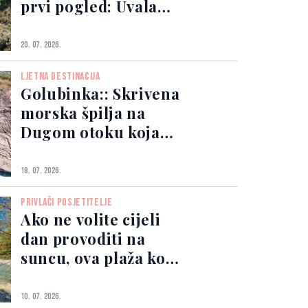
prvi pogled: Uvala
koju mnogi nazivaju
najljepšom na
20. 07. 2026.
Jadranu
LJETNA DESTINACIJA
Golubinka:: Skrivena
morska špilja na
Dugom otoku koja
oduzima dah
18. 07. 2026.
PRIVLAČI POSJETITELJE
Ako ne volite cijeli
dan provoditi na
suncu, ova plaža kod
Omiša mogla bi vas
osvojiti
10. 07. 2026.