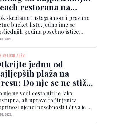
each restorana na
adranu stiže se samo
ok skrolamo Instagramom i pravimo
morem
etne bucket liste, jedno ime se
osljednjih godina posebno ističe,
OWA. Smještena u zaštićenoj uvali
 07. 2026.
toka Šipana, nedaleko od Dubrovnika,
OWA nije samo još jedan beach bar. To
Z VELIKIH GUŽVI
 spoj netaknute priro...
tkrijte jednu od
ajljepših plaža na
resu: Do nje se ne stiže
ako, ali prizori
 nje ne vodi cesta niti je lako
duzimaju dah
ostupna, ali upravo ta činjenica
oprinosi njenoj posebnosti i čuva je od
likih ljetnih gužvi. Već pogled s
 06. 2026.
idikovca u Lubenicama otkriva zašto
e ova uvala redovno nalazi na listama