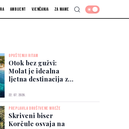
fra
Ambijent
Vjenčanja
Za mame
OPUŠTENIJI RITAM
Otok bez gužvi:
Molat je idealna
ljetna destinacija za
potpuni odmor
22. 07. 2026.
PREPLAVILA DRUŠTVENE MREŽE
Skriveni biser
Korčule osvaja na