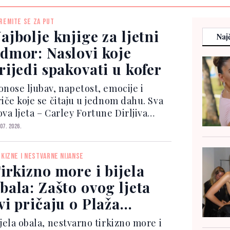
REMITE SE ZA PUT
ajbolje knjige za ljetni
Najč
dmor: Naslovi koje
rijedi spakovati u kofer
onose ljubav, napetost, emocije i
riče koje se čitaju u jednom dahu. Sva
va ljeta – Carley Fortune Dirljiva
ubavna priča o dvoje prijatelja čiji se
 07. 2026.
ivoti ponovo isprepliću godinama
akon jednog sudbonosnog ljeta.
RKIZNE I NESTVARNE NIJANSE
oman je prepun no...
irkizno more i bijela
bala: Zašto ovog ljeta
vi pričaju o Plaža
akarun
ijela obala, nestvarno tirkizno more i