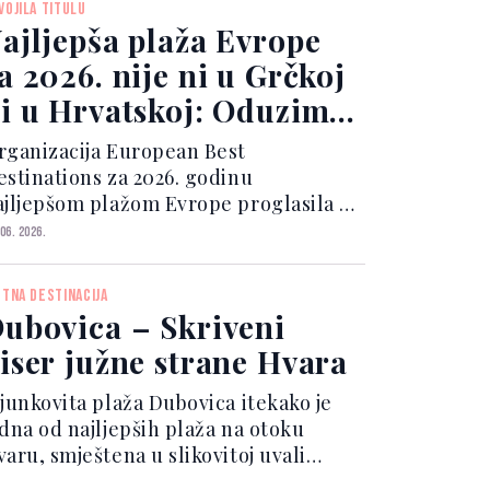
VOJILA TITULU
jljepših plaža u...
ajljepša plaža Evrope
a 2026. nije ni u Grčkoj
i u Hrvatskoj: Oduzima
ah na prvi pogled
rganizacija European Best
estinations za 2026. godinu
ajljepšom plažom Evrope proglasila je
raia de Monte Clérigo, impresivnu
 06. 2026.
balu smještenu na zapadu Portugala.
a plaža nalazi se u blizini mjesta
ETNA DESTINACIJA
ljezur, unutar zaštićenog prirodno...
ubovica – Skriveni
iser južne strane Hvara
ljunkovita plaža Dubovica itekako je
edna od najljepših plaža na otoku
aru, smještena u slikovitoj uvali
ubovica, čiju ljepotu dodatno ističe