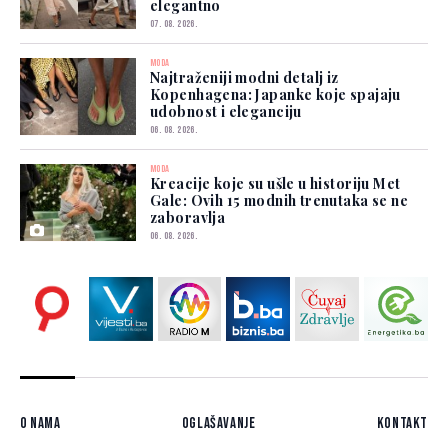
elegantno
07. 08. 2026.
MODA
Najtraženiji modni detalj iz
Kopenhagena: Japanke koje spajaju
udobnost i eleganciju
06. 08. 2026.
MODA
Kreacije koje su ušle u historiju Met
Gale: Ovih 15 modnih trenutaka se ne
zaboravlja
06. 08. 2026.
O nama
Oglašavanje
Kontakt