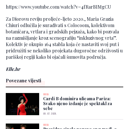
https://www.youtube.com/watch?v=4fRarBIMgCU
Za Diorovu reviju proljeće-ljeto 2020., Maria Grazia
Chiuri odlučila je surađivati s Colocoom, kolektivom
botaničara, vrtlara i gradskih pejzaža, kako bi pozvala
na razmišljanje kroz scenografiju “inkluzivnog vrta”.
Kolektiv je okupio 164 stabla koja će nastaviti svoj put i
pridružiti se nekoliko projekata dugoročne održivosti u
pariškoj regiji kako bi ojačali šumovita područja.
Elle.hr
Povezane vijesti
MODA
Cardi B dominira ulicama Pariza:
Svako njeno izdanje je spektakl za
sebe
09. 07. 2026.
MODA