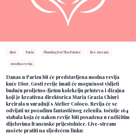
dior
Pariz
PlantingForTheFuture
live stream
modna revija
Danas u Parizu bit će predstavljena modna revija
kuće Dior. Gosti revije imati će mogućnost vidjeti
buduću proljetno-ljetnu kolekciju printeva i dizajna
koji je kreativna direktorica Maria Grazia Chiuri
kreirala u suradnji s Atelier Coloco. Revija će se
odvijati uz pozadinu fantastičnog zelenila, točnije 164
stabala koja će nakon revije biti posađena u različitim
dijelovima francuske prijestolnice. Live-stream
možete pratiti na sljedećem linku: