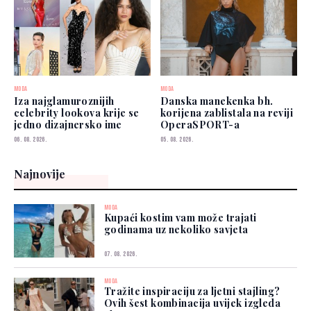
MODA
MODA
Iza najglamuroznijih
Danska manekenka bh.
celebrity lookova krije se
korijena zablistala na reviji
jedno dizajnersko ime
OperaSPORT-a
06. 08. 2026.
05. 08. 2026.
Najnovije
MODA
Kupaći kostim vam može trajati
godinama uz nekoliko savjeta
07. 08. 2026.
MODA
Tražite inspiraciju za ljetni stajling?
Ovih šest kombinacija uvijek izgleda