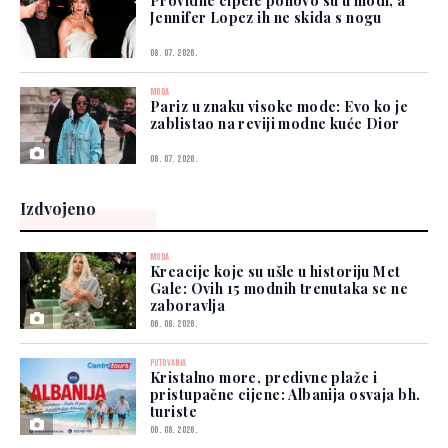
Providne cipele ponovo su u modi, a
Jennifer Lopez ih ne skida s nogu
08. 07. 2026.
MODA
Pariz u znaku visoke mode: Evo ko je
zablistao na reviji modne kuće Dior
08. 07. 2026.
Izdvojeno
MODA
Kreacije koje su ušle u historiju Met
Gale: Ovih 15 modnih trenutaka se ne
zaboravlja
06. 08. 2026.
PUTOVANJA
Kristalno more, predivne plaže i
pristupačne cijene: Albanija osvaja bh.
turiste
06. 08. 2026.