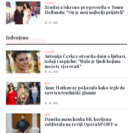
CELEBRITY
Zendaya iskreno progovorila o Tomu
Hollandu: "On je moj najbolji prijatelj"
30. 07. 2026.
Izdvojeno
CELEBRITY
Antonija Čerkez otvorila dušu o ljubavi,
izdaji i uspjehu: "Malo je ljudi kojima
možete vjerovati"
05. 08. 2026.
MODA
Anne Hathaway pokazala kako izgleda
savršen trudnički glamur
05. 08. 2026.
MODA
Danska manekenka bh. korijena
zablistala na reviji OperaSPORT-a