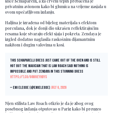
kuće Schiaparelli, a za crveni tepih prebačena je
privatnim avionom kako bi glumica na vrijeme zasjala u
ovom upečatljivom izdanju.
Haljina je izrađena od bijelog materijala s efektom
porculana, dok je donji dio ukrašen reflektirajućim
resama koje stvaraju efekt sjaja i pokreta. Zendaya je
izgled dodatno naglasila raskošnim dijamantnim
nakitom i dugim valovima u kosi.
This Schiaparelli dress just came out of the oven and is still
hot but the magician that is Law Roach said nothing is
impossible and put Zendaya in this stunning dress
https://t.co/o0wOEyhdYS
— Emi Eleode (@EmiEleode)
July 6, 2026
Njen stilista Law Roach otkrio je da je zbog ovog
posebnog izdanja otputovao u Pariz kako bi preuzeo