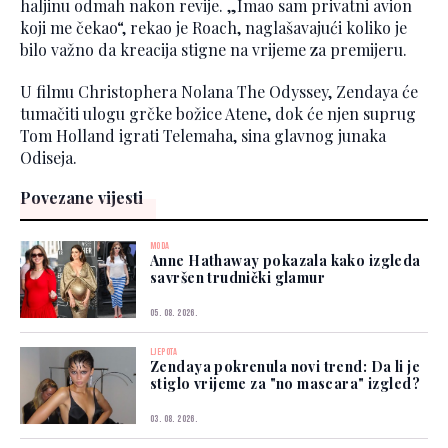
haljinu odmah nakon revije. „Imao sam privatni avion
koji me čekao“, rekao je Roach, naglašavajući koliko je
bilo važno da kreacija stigne na vrijeme za premijeru.
U filmu Christophera Nolana The Odyssey, Zendaya će
tumačiti ulogu grčke božice Atene, dok će njen suprug
Tom Holland igrati Telemaha, sina glavnog junaka
Odiseja.
Povezane vijesti
MODA
Anne Hathaway pokazala kako izgleda
savršen trudnički glamur
05. 08. 2026.
LJEPOTA
Zendaya pokrenula novi trend: Da li je
stiglo vrijeme za "no mascara" izgled?
03. 08. 2026.