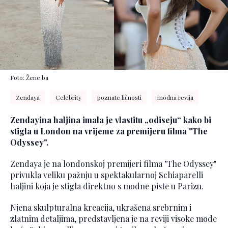
Foto: Žene.ba
Zendaya
Celebrity
poznate ličnosti
modna revija
Zendayina haljina imala je vlastitu „odiseju“ kako bi
stigla u London na vrijeme za premijeru filma "The
Odyssey".
Zendaya je na londonskoj premijeri filma "The Odyssey"
privukla veliku pažnju u spektakularnoj Schiaparelli
haljini koja je stigla direktno s modne piste u Parizu.
Njena skulpturalna kreacija, ukrašena srebrnim i
zlatnim detaljima, predstavljena je na reviji visoke mode