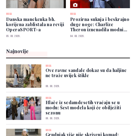
MODA
MODA
Danska manekenka bh.
Prozirna suknja i beskrajno
korijena zablistala na reviji
duge noge: Charlize
OperaSPORT-a
Theron iznenadila modnim
izborom
05. 08. 2026.
04. 08. 2026.
Najnovije
MODA
Ove ravne sandale dokaz su da haljine
ne traže uvijek štikle
06. 08. 2026.
MODA
Hlače iz sedamdesetih vraćaju se u
modu: Šest modela koji će obilježiti
sezonu
06. 08. 2026.
MODA
Grudnjak više nije skriveni komad: