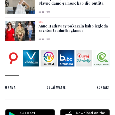
Slavne dame ga nose kao dio outfita
06. 08. 2026.
MODA
Anne Hathaway pokazala kako izgleda
savršen trudnički glamur
05. 08. 2026.
O nama
Oglašavanje
Kontakt