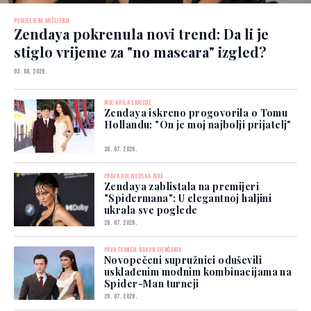
PODIJELJENA MIŠLJENJA
Zendaya pokrenula novi trend: Da li je
stiglo vrijeme za "no mascara" izgled?
03. 08. 2026.
NIJE KRILA EMOCIJE
Zendaya iskreno progovorila o Tomu
Hollandu: "On je moj najbolji prijatelj"
30. 07. 2026.
PRAVA HOLIVUDSKA DIVA
Zendaya zablistala na premijeri
"Spidermana": U elegantnoj haljini
ukrala sve poglede
28. 07. 2026.
PRVA TURNEJA NAKON VJENČANJA
Novopečeni supružnici oduševili
usklađenim modnim kombinacijama na
Spider-Man turneji
26. 07. 2026.