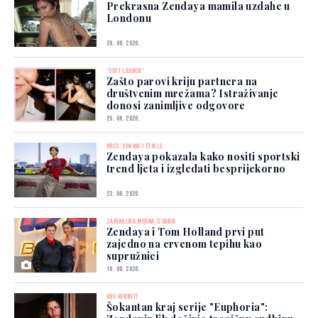
Prekrasna Zendaya mamila uzdahe u
Londonu
28. 06. 2026.
"SOFT LAUNCH"
Zašto parovi kriju partnera na
društvenim mrežama? Istraživanje
donosi zanimljive odgovore
25. 06. 2026.
DRES, SUKNJA I ŠTIKLE
Zendaya pokazala kako nositi sportski
trend ljeta i izgledati besprijekorno
23. 06. 2026.
ZANIMLJIVA MODNA IZDANJA
Zendaya i Tom Holland prvi put
zajedno na crvenom tepihu kao
supružnici
16. 06. 2026.
RUE BENNETT
Šokantan kraj serije "Euphoria":