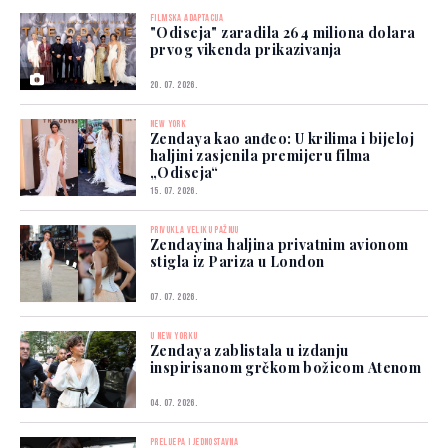
FILMSKA ADAPTACIJA
"Odiseja" zaradila 264 miliona dolara
prvog vikenda prikazivanja
20. 07. 2026.
NEW YORK
Zendaya kao anđeo: U krilima i bijeloj
haljini zasjenila premijeru filma
„Odiseja“
15. 07. 2026.
PRIVUKLA VELIKU PAŽNJU
Zendayina haljina privatnim avionom
stigla iz Pariza u London
07. 07. 2026.
U NEW YORKU
Zendaya zablistala u izdanju
inspirisanom grčkom božicom Atenom
04. 07. 2026.
PRELIJEPA I JEDNOSTAVNA