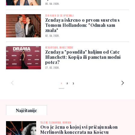
05. 04. 2026.
EVO KAKO SU SE UPOZNALI
Zendaya iskreno o prvom susretu s
Tomom Hollandom: "Odmah sam
znala"
02. 04. 2026.
NEKAD TABU, DANAS TREND
Zendaya "posudila" haljinu od Cate
Blanchett: Kopija ili pametan modni
potez?
27. 03. 2026.
1
2
3
Najčitanije
TALENT, ELEGANCIJA, OSMIJEH
Ovo je žena o kojoj svi pričaju nakon
Merlinovih koncerata na Koševu