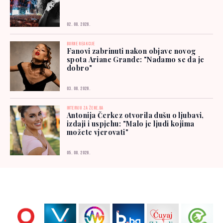
02. 08. 2026.
BURNE REAKCIJE
Fanovi zabrinuti nakon objave novog
spota Ariane Grande: "Nadamo se da je
dobro"
03. 08. 2026.
INTERVJU ZA ŽENE.BA
Antonija Čerkez otvorila dušu o ljubavi,
izdaji i uspjehu: "Malo je ljudi kojima
možete vjerovati"
05. 08. 2026.