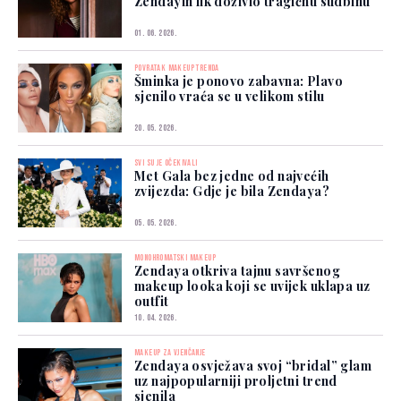
Zendayin lik doživio tragičnu sudbinu
01. 06. 2026.
POVRATAK MAKEUP TRENDA
Šminka je ponovo zabavna: Plavo
sjenilo vraća se u velikom stilu
20. 05. 2026.
SVI SU JE OČEKIVALI
Met Gala bez jedne od najvećih
zvijezda: Gdje je bila Zendaya?
05. 05. 2026.
MONOHROMATSKI MAKEUP
Zendaya otkriva tajnu savršenog
makeup looka koji se uvijek uklapa uz
outfit
10. 04. 2026.
MAKEUP ZA VJENČANJE
Zendaya osvježava svoj “bridal” glam
uz najpopularniji proljetni trend
sjenila