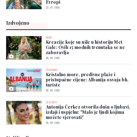
Evropi
23. 07. 2026.
Izdvojeno
MODA
Kreacije koje su ušle u historiju Met
Gale: Ovih 15 modnih trenutaka se ne
zaboravlja
06. 08. 2026.
PUTOVANJA
Kristalno more, predivne plaže i
pristupačne cijene: Albanija osvaja bh.
turiste
06. 08. 2026.
CELEBRITY
Antonija Čerkez otvorila dušu o ljubavi,
izdaji i uspjehu: "Malo je ljudi kojima
možete vjerovati"
05. 08. 2026.