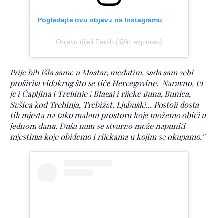
Pogledajte ovu objavu na Instagramu.
Objavu dijeli Farah (@frr.explores)
Prije bih išla samo u Mostar, međutim, sada sam sebi
proširila vidokrug što se tiče Hercegovine. Naravno, tu
je i Čapljina i Trebinje i Blagaj i rijeke Buna, Bunica,
Sušica kod Trebinja, Trebižat, Ljubuški... Postoji dosta
tih mjesta na tako malom prostoru koje možemo obići u
jednom danu. Duša nam se stvarno može napuniti
mjestima koje obiđemo i rijekama u kojim se okupamo.''