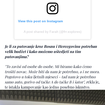
View this post on Instagram
A post shared by Farah (@frr.explores)
Je li za putovanje kroz Bosnu i Hercegovinu potreban
velik budžet i kako možemo uštedjeti na tim
putovanjima?
''To zavisi od osobe do osobe. Mi biramo kako ćemo
trošiti novac. Može biti da nam je potrebno, a i ne mora.
Pogotovo u toku ljetnih mjeseci - tad nam je potrebno
samo auto, gorivo od tačke A do tačke B i šator'', r
ekla je,
te istakla kampovanje kao jedno posebno iskustvo.