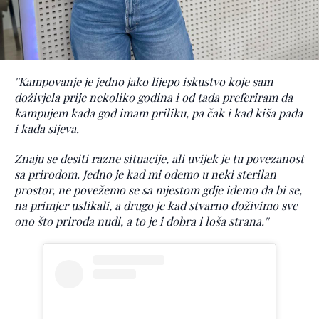
''Kampovanje je jedno jako lijepo iskustvo koje sam
doživjela prije nekoliko godina i od tada preferiram da
kampujem kada god imam priliku, pa čak i kad kiša pada
i kada sijeva.
Znaju se desiti razne situacije, ali uvijek je tu povezanost
sa prirodom. Jedno je kad mi odemo u neki sterilan
prostor, ne povežemo se sa mjestom gdje idemo da bi se,
na primjer uslikali, a drugo je kad stvarno doživimo sve
ono što priroda nudi, a to je i dobra i loša strana.''