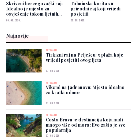
Skriveni hercegovački raj:
Tolminska korita su
Idealno je mjesto za
prirodni raj koji vrijedi
osvježenje tokom ljetnih
posjetiti
vrućina
06. 08. 2026.
06. 08. 2026.
Najnovije
PUTOVANJA
Tirkizni raj na Pelješcu: 5 plaža koje
vrijedi posjetiti ovog ljeta
07. 08. 2026.
PUTOVANJA
Vikend na Jadranovu: Mjesto idealno
za kratki odmor
07. 08. 2026.
PUTOVANJA
Costa Brava je destinacija koja nudi
mnogo više od mora: Evo zašto je sve
popularnija
07. 08. 2026.