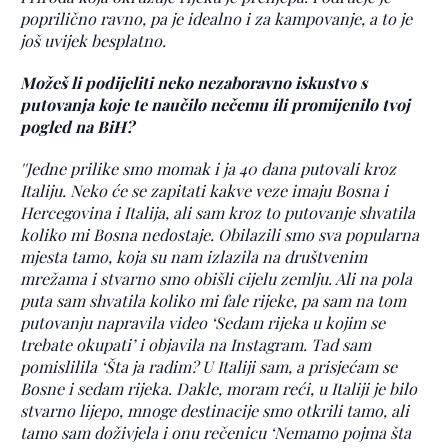
poprilično ravno, pa je idealno i za kampovanje, a to je
još uvijek besplatno.
Možeš li podijeliti neko nezaboravno iskustvo s
putovanja koje te naučilo nečemu ili promijenilo tvoj
pogled na BiH?
''Jedne prilike smo momak i ja 40 dana putovali kroz
Italiju. Neko će se zapitati kakve veze imaju Bosna i
Hercegovina i Italija, ali sam kroz to putovanje shvatila
koliko mi Bosna nedostaje. Obilazili smo sva popularna
mjesta tamo, koja su nam izlazila na društvenim
mrežama i stvarno smo obišli cijelu zemlju. Ali na pola
puta sam shvatila koliko mi fale rijeke, pa sam na tom
putovanju napravila video ‘Sedam rijeka u kojim se
trebate okupati’ i objavila na Instagram. Tad sam
pomislilila ‘Šta ja radim? U Italiji sam, a prisjećam se
Bosne i sedam rijeka.
Dakle, moram reći, u Italiji je bilo
stvarno lijepo, mnoge destinacije smo otkrili tamo, ali
tamo sam doživjela i onu rečenicu ‘Nemamo pojma šta