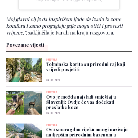
Moj glavni cij je da inspirišem ljude da izađu iz zone
komfora I samo proguglaju gdje mogu otići i provesti
vrijeme,’’,
zaključila je Farah na kraju razgovora.
Povezane vijesti
PUTOVANJA
Tolminska korita su prirodni raj koji
vrijedi posjetiti
06. 08. 2026.
PUTOVANJA
Ovo je možda najslađi smještaj u
Sloveniji: Ovdje će vas dočekati
preslatke koze
05. 08. 2026.
PUTOVANJA
Ovu smaragdnu rijeku mnogi nazivaju
najljepšim prirodnim bazenom u