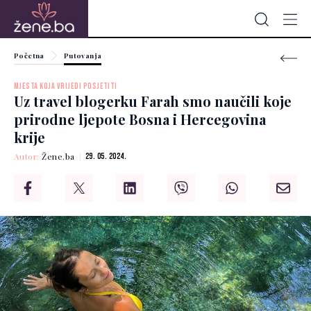
Početna
Putovanja
MJESTA KOJA VRIJEDI POSJETITI
Uz travel blogerku Farah smo naučili koje
prirodne ljepote Bosna i Hercegovina
krije
Autor:
Žene.ba
29. 05. 2024.