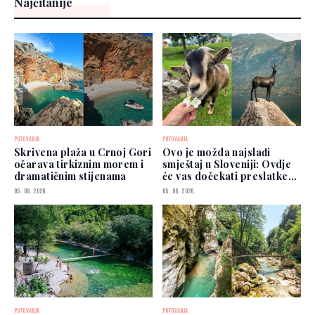
Najčitanije
PUTOVANJA
PUTOVANJA
Skrivena plaža u Crnoj Gori
Ovo je možda najslađi
očarava tirkiznim morem i
smještaj u Sloveniji: Ovdje
dramatičnim stijenama
će vas dočekati preslatke
koze
05. 08. 2026.
05. 08. 2026.
PUTOVANJA
PUTOVANJA