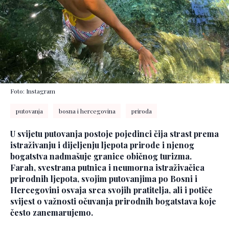
Foto: Instagram
putovanja
bosna i hercegovina
priroda
U svijetu putovanja postoje pojedinci čija strast prema
istraživanju i dijeljenju ljepota prirode i njenog
bogatstva nadmašuje granice običnog turizma.
Farah, svestrana putnica i neumorna istraživačica
prirodnih ljepota, svojim putovanjima po Bosni i
Hercegovini osvaja srca svojih pratitelja, ali i potiče
svijest o važnosti očuvanja prirodnih bogatstava koje
često zanemarujemo.