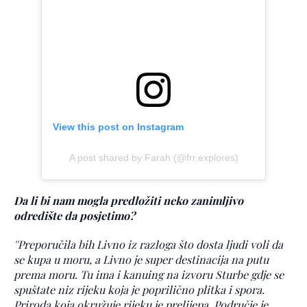
View this post on Instagram
A post shared by Farah (@frr.explores)
Da li bi nam mogla predložiti neko zanimljivo
odredište da posjetimo?
''Preporučila bih Livno iz razloga što dosta ljudi voli da
se kupa u moru, a Livno je super destinacija na putu
prema moru. Tu ima i kanuing na izvoru Sturbe gdje se
spuštate niz rijeku koja je poprilično plitka i spora.
Priroda koja okružuje rijeku je prelijepa. Područje je