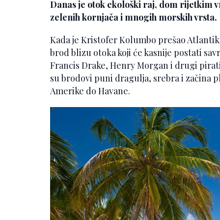
Danas je otok ekološki raj, dom rijetkim
zelenih kornjača i mnogih morskih vrsta.
Kada je Kristofer Kolumbo prešao Atlantik 
brod blizu otoka koji će kasnije postati sav
Francis Drake, Henry Morgan i drugi pirat
su brodovi puni dragulja, srebra i začina p
Amerike do Havane.