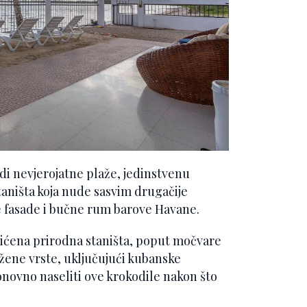
di nevjerojatne plaže, jedinstvenu
staništa koja nude sasvim drugačije
e fasade i bučne rum barove Havane.
štićena prirodna staništa, poput močvare
ožene vrste, uključujući kubanske
novno naseliti ove krokodile nakon što