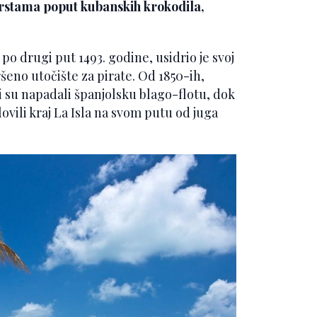
 vrstama poput kubanskih krokodila,
po drugi put 1493. godine, usidrio je svoj
ršeno utočište za pirate. Od 1850-ih,
i su napadali španjolsku blago-flotu, dok
lovili kraj La Isla na svom putu od juga