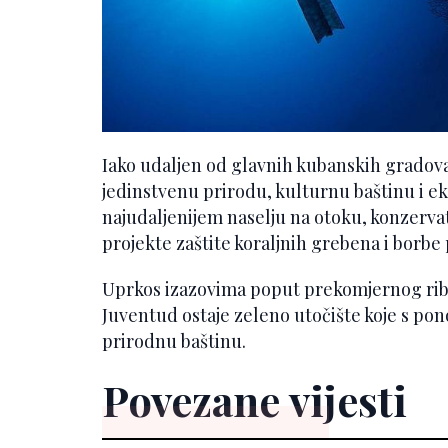
Iako udaljen od glavnih kubanskih gradova,
jedinstvenu prirodu, kulturnu baštinu i ek
najudaljenijem naselju na otoku, konzerv
projekte zaštite koraljnih grebena i borbe 
Uprkos izazovima poput prekomjernog ribol
Juventud ostaje zeleno utočište koje s pon
prirodnu baštinu.
Povezane vijesti