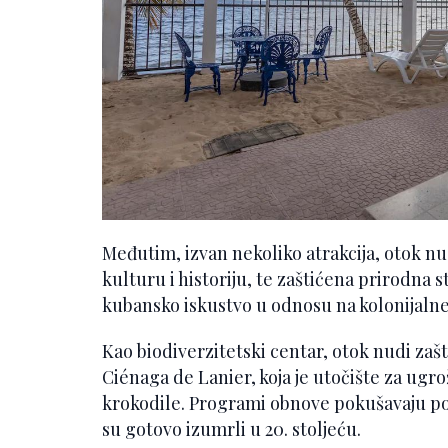
Međutim, izvan nekoliko atrakcija, otok nu
kulturu i historiju, te zaštićena prirodna 
kubansko iskustvo u odnosu na kolonijaln
Kao biodiverzitetski centar, otok nudi za
Ciénaga de Lanier, koja je utočište za ugr
krokodile. Programi obnove pokušavaju po
su gotovo izumrli u 20. stoljeću.