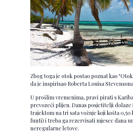
Zbog toga je otok postao poznat kao "Otok p
da je inspirisao Roberta Louisa Stevensona
U prošlim vremenima, pravi pirati s Kariba
prevozeći plijen. Danas posjetitelji dolaze
trajektom na tri sata vožnje koji košta 0,5
funti) i treba ga rezervisati mjesec dana u
neregularne letove.