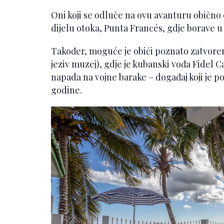
Oni koji se odluče na ovu avanturu obično
dijelu otoka, Punta Francés, gdje borave 
Također, moguće je obići poznato zatvoren
jeziv muzej), gdje je kubanski vođa Fidel C
napada na vojne barake – događaj koji je 
godine.