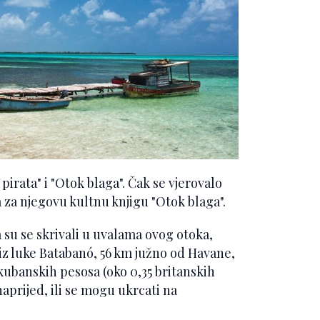
irata" i "Otok blaga". Čak se vjerovalo
 za njegovu kultnu knjigu "Otok blaga".
 su se skrivali u uvalama ovog otoka,
 iz luke Batabanó, 56 km južno od Havane,
0 kubanskih pesosa (oko 0,35 britanskih
naprijed, ili se mogu ukrcati na