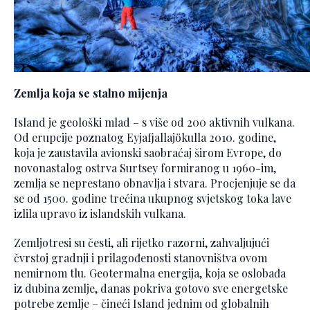
Zemlja koja se stalno mijenja
Island je geološki mlad – s više od 200 aktivnih vulkana.
Od erupcije poznatog Eyjafjallajökulla 2010. godine,
koja je zaustavila avionski saobraćaj širom Evrope, do
novonastalog ostrva Surtsey formiranog u 1960-im,
zemlja se neprestano obnavlja i stvara. Procjenjuje se da
se od 1500. godine trećina ukupnog svjetskog toka lave
izlila upravo iz islandskih vulkana.
Zemljotresi su česti, ali rijetko razorni, zahvaljujući
čvrstoj gradnji i prilagođenosti stanovništva ovom
nemirnom tlu. Geotermalna energija, koja se oslobađa
iz dubina zemlje, danas pokriva gotovo sve energetske
potrebe zemlje – čineći Island jednim od globalnih