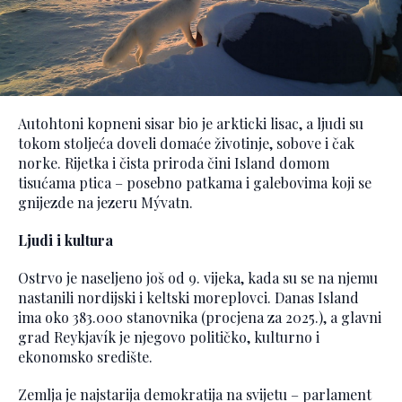
Autohtoni kopneni sisar bio je arkticki lisac, a ljudi su
tokom stoljeća doveli domaće životinje, sobove i čak
norke. Rijetka i čista priroda čini Island domom
tisućama ptica – posebno patkama i galebovima koji se
gnijezde na jezeru Mývatn.
Ljudi i kultura
Ostrvo je naseljeno još od 9. vijeka, kada su se na njemu
nastanili nordijski i keltski moreplovci. Danas Island
ima oko 383.000 stanovnika (procjena za 2025.), a glavni
grad Reykjavík je njegovo političko, kulturno i
ekonomsko središte.
Zemlja je najstarija demokratija na svijetu – parlament