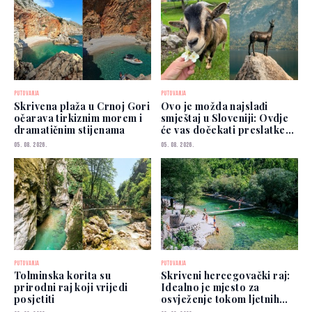
PUTOVANJA
PUTOVANJA
Skrivena plaža u Crnoj Gori
Ovo je možda najslađi
očarava tirkiznim morem i
smještaj u Sloveniji: Ovdje
dramatičnim stijenama
će vas dočekati preslatke
koze
05. 08. 2026.
05. 08. 2026.
PUTOVANJA
PUTOVANJA
Tolminska korita su
Skriveni hercegovački raj:
prirodni raj koji vrijedi
Idealno je mjesto za
posjetiti
osvježenje tokom ljetnih
vrućina