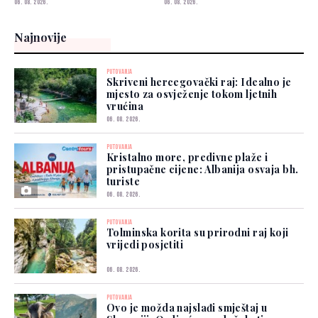
06. 08. 2026.
06. 08. 2026.
Najnovije
PUTOVANJA
Skriveni hercegovački raj: Idealno je
mjesto za osvježenje tokom ljetnih
vrućina
06. 08. 2026.
PUTOVANJA
Kristalno more, predivne plaže i
pristupačne cijene: Albanija osvaja bh.
turiste
06. 08. 2026.
PUTOVANJA
Tolminska korita su prirodni raj koji
vrijedi posjetiti
06. 08. 2026.
PUTOVANJA
Ovo je možda najslađi smještaj u