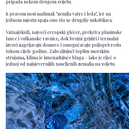
pripada nekom drugom svijetu.
S pravom nosi nadimak "zemlja vatre i leda", jer na
jednom mjestu spaja ono što se drugdje sukobljava.
Vatnajökull, najveći evropski glečer, prekriva planinske
lance i vulkanske ravnice, dok brojni gejziri i termalni
izvori zagrijavaju domove i omogućavaju poljoprivredu
tokom cijele godine. Zahvaljujući toplim morskim
strujama, klima je iznenađujuće blaga – iako je riječ o
jednoj od najsjevernijih naseljenih zemalja na svijetu.