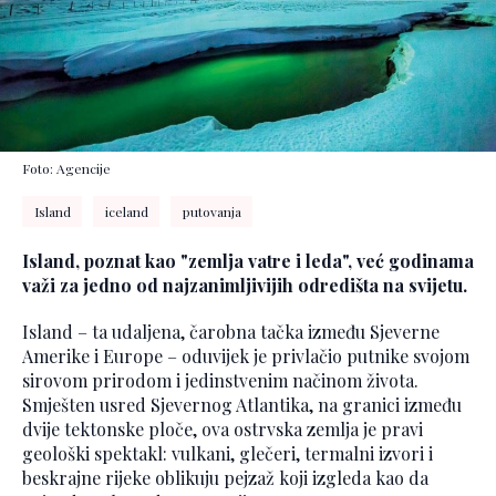
Foto: Agencije
Island
iceland
putovanja
Island, poznat kao "zemlja vatre i leda", već godinama
važi za jedno od najzanimljivijih odredišta na svijetu.
Island – ta udaljena, čarobna tačka između Sjeverne
Amerike i Europe – oduvijek je privlačio putnike svojom
sirovom prirodom i jedinstvenim načinom života.
Smješten usred Sjevernog Atlantika, na granici između
dvije tektonske ploče, ova ostrvska zemlja je pravi
geološki spektakl: vulkani, glečeri, termalni izvori i
beskrajne rijeke oblikuju pejzaž koji izgleda kao da