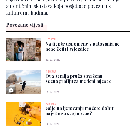
autentičnih iskustava koja posjetioce povezuju s
kulturom i ljudima.
Povezane vijesti
LIFESTYLE
Najljepše uspomene s putovanja ne
nose četiri zvjezdice
20. 07. 2026.
VJENČANJA
Ova zemlja pruža savršenu
scenografiju za medeni mjesec
15. 07. 2026.
PUTOVANJA
Gdje na ljetovanju možete dobiti
najviše za svoj novac?
14. 07. 2026.