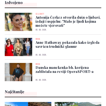
Izdvojeno
CELEBRITY
Antonija Čerkez otvorila dušu o ljubavi,
izdaji i uspjehu: "Malo je ljudi kojima
možete vjerovati"
05. 08. 2026.
MODA
Anne Hathaway pokazala kako izgleda
savršen trudnički glamur
05. 08. 2026.
MODA
Danska manekenka bh. korijena
zablistala na reviji OperaSPORT-a
05. 08. 2026.
Najčitanije