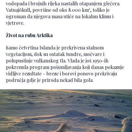
vodopada i brojnih rijeka nastalih otapanjem glečera.
Vatnajökull, površine od oko 8.000 km², toliko je
ogroman da njegova masa utiče na lokalnu klimu i
vjetrove.
Život na rubu Arktika
Samo četvrtina Islanda je prekrivena stalnom
vegetacijom, dok su ostatak tundre, močvare i
polupustinje vulkanskog tla. Vlada je još 1950-ih
pokrenula program pošumljavanja koji danas pokazuje
vidljive rezultate – breze i borovi ponovo prekrivaju
područja gdje je priroda nekad bila gola.