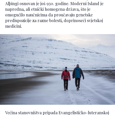
Alþingi osnovan je još 930. godine. Moderni Island je
napredna, ali etnički homogena država, što je
omogućilo naučnicima da proučavaju genetske
predispozicije za razne bolesti, doprinoseći svjetskoj
medicini.
Većina stanovništva pripada Evangelističko-luteranskoj