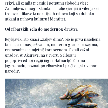
crkvi, ali zemlja njeguje i potpunu slobodu vjere.
Zanimljivo, mnogi Islanđani i dalje vjeruju u vilenjake i
trolove – likove iz nordijskih mitova koji su duboko
utkani u njihovu kulturu i identitet.
Od ribarskih sela do modernog društva
Reykjavík, što znači „zaljev dima“, bio je prva naseljena
farma, a danas je živahan, moderan grad s muzejima,
restoranima i umjetničkom scenom. Ostali važni
gradovi su Akureyri na sjeveru, Selfoss u
poljoprivrednoj regiji juga i Hafnarfjörður na
jugozapadu, poznat po ribarstvu i priči o „skrivenom
narodu“.