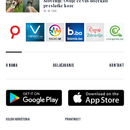
Sloveniji: Ovdje će vas dočekati
preslatke koze
05. 08. 2026.
O nama
Oglašavanje
Kontakt
Uslovi korištenja
Privatnost