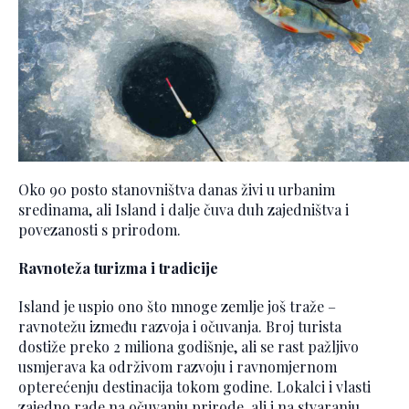
Oko 90 posto stanovništva danas živi u urbanim
sredinama, ali Island i dalje čuva duh zajedništva i
povezanosti s prirodom.
Ravnoteža turizma i tradicije
Island je uspio ono što mnoge zemlje još traže –
ravnotežu između razvoja i očuvanja. Broj turista
dostiže preko 2 miliona godišnje, ali se rast pažljivo
usmjerava ka održivom razvoju i ravnomjernom
opterećenju destinacija tokom godine. Lokalci i vlasti
zajedno rade na očuvanju prirode, ali i na stvaranju