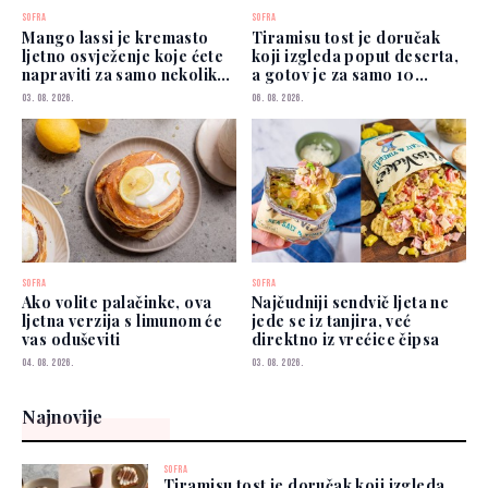
SOFRA
SOFRA
Mango lassi je kremasto
Tiramisu tost je doručak
ljetno osvježenje koje ćete
koji izgleda poput deserta,
napraviti za samo nekoliko
a gotov je za samo 10
minuta
minuta
03. 08. 2026.
06. 08. 2026.
SOFRA
SOFRA
Ako volite palačinke, ova
Najčudniji sendvič ljeta ne
ljetna verzija s limunom će
jede se iz tanjira, već
vas oduševiti
direktno iz vrećice čipsa
04. 08. 2026.
03. 08. 2026.
Najnovije
SOFRA
Tiramisu tost je doručak koji izgleda