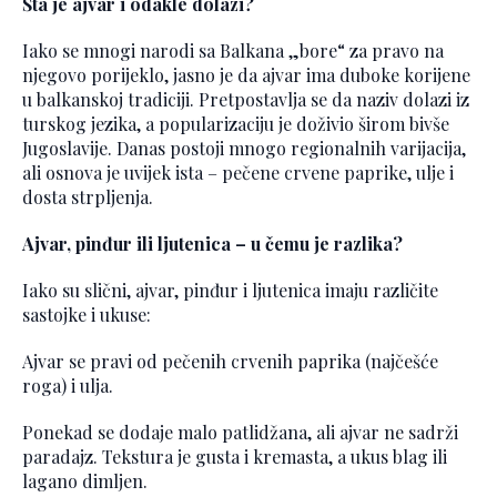
Šta je ajvar i odakle dolazi?
Iako se mnogi narodi sa Balkana „bore“ za pravo na
njegovo porijeklo, jasno je da ajvar ima duboke korijene
u balkanskoj tradiciji. Pretpostavlja se da naziv dolazi iz
turskog jezika, a popularizaciju je doživio širom bivše
Jugoslavije. Danas postoji mnogo regionalnih varijacija,
ali osnova je uvijek ista – pečene crvene paprike, ulje i
dosta strpljenja.
Ajvar, pinđur ili ljutenica – u čemu je razlika?
Iako su slični, ajvar, pinđur i ljutenica imaju različite
sastojke i ukuse:
Ajvar se pravi od pečenih crvenih paprika (najčešće
roga) i ulja.
Ponekad se dodaje malo patlidžana, ali ajvar ne sadrži
paradajz. Tekstura je gusta i kremasta, a ukus blag ili
lagano dimljen.