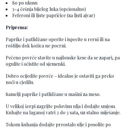
So po ukusu
3-4 češnja bijelog luka (opcionalno)
Feferoni ili ljute papričice (za ljuti ajvar)
Priprema:
Paprike i patlidžane operite i ispecite u rerni ili na
roštilju dok kožica ne pocrni.
Pečeno povrće stavite u najlonske kese da se zapari, pa
ogulite i očistite od sjemenki.
Dobro ocijedite povrće – idealno je ostaviti ga preko
noći u cjedilu.
Samelji paprike i patlidžane u mašini za meso.
U velikoj šerpi zagrijte polovinu ulja i dodajte smjesu.
Kuhajte na laganoj vatri 2 do 3 sata, uz stalno miješanje.
Tokom kuhanja dodajte preostalo ulje i posolite po