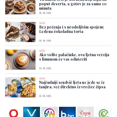
poput deserta, a gotov je za samo 10
minuta
06. 08. 2026.
SOFRA
Bez pečenja i s neodoljivim spojem:
Ledena čokoladna torta
05. 08. 2026.
SOFRA
Ako volite palačinke, ova ljetna verzija
s limunom će vas oduševiti
04. 08. 2026.
SOFRA
Najčudniji sendvič ljeta ne jede se iz
tanjira, već direktno iz vrećice čipsa
03. 08. 2026.