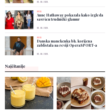
05. 08. 2026.
MODA
Anne Hathaway pokazala kako izgleda
savršen trudnički glamur
05. 08. 2026.
MODA
Danska manekenka bh. korijena
zablistala na reviji OperaSPORT-a
05. 08. 2026.
Najčitanije