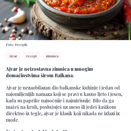
Foto: Freepik
Ajvar
recept
zimnica
Ajvar je neizostavna zimnica u mnogim
domaćinstvima širom Balkana.
Ajvar je nezaobilazan dio balkanske kuhinje i jedan od
najomiljenijih namaza koji se pravi u kasno ljeto i jesen,
kada su paprike najsočnije i najmirisnije. Bilo da ga
mažeš na kruh, poslužuješ uz meso ili jedeš kašikom
direktno iz tegle, ajvar je klasik koji nikada ne izlazi iz
mode.