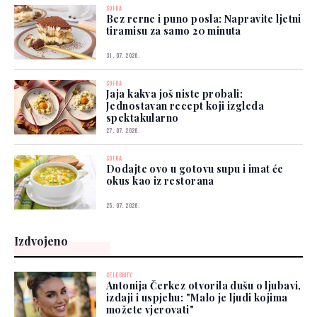
SOFRA
Bez rerne i puno posla: Napravite ljetni
tiramisu za samo 20 minuta
31. 07. 2026.
SOFRA
Jaja kakva još niste probali:
Jednostavan recept koji izgleda
spektakularno
27. 07. 2026.
SOFRA
Dodajte ovo u gotovu supu i imat će
okus kao iz restorana
25. 07. 2026.
Izdvojeno
CELEBRITY
Antonija Čerkez otvorila dušu o ljubavi,
izdaji i uspjehu: "Malo je ljudi kojima
možete vjerovati"