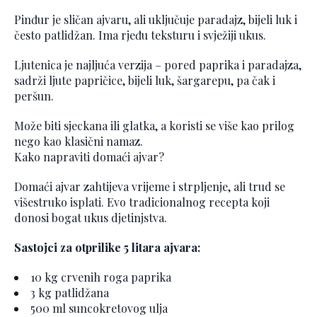
Pinđur je sličan ajvaru, ali uključuje paradajz, bijeli luk i
često patlidžan. Ima rjeđu teksturu i svježiji ukus.
Ljutenica je najljuća verzija – pored paprika i paradajza,
sadrži ljute papričice, bijeli luk, šargarepu, pa čak i
peršun.
Može biti sjeckana ili glatka, a koristi se više kao prilog
nego kao klasični namaz.
Kako napraviti domaći ajvar?
Domaći ajvar zahtijeva vrijeme i strpljenje, ali trud se
višestruko isplati. Evo tradicionalnog recepta koji
donosi bogat ukus djetinjstva.
Sastojci za otprilike 5 litara ajvara:
10 kg crvenih roga paprika
3 kg patlidžana
500 ml suncokretovog ulja