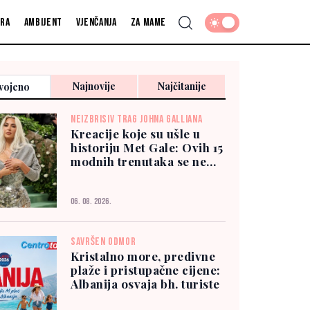
fra
Ambijent
Vjenčanja
Za mame
Najnovije
Najčitanije
vojeno
NEIZBRISIV TRAG JOHNA GALLIANA
Kreacije koje su ušle u
historiju Met Gale: Ovih 15
modnih trenutaka se ne
zaboravlja
06. 08. 2026.
SAVRŠEN ODMOR
Kristalno more, predivne
plaže i pristupačne cijene:
Albanija osvaja bh. turiste