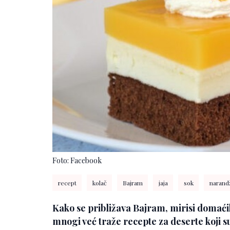
Foto: Facebook
recept
kolač
Bajram
jaja
sok
narand
Kako se približava Bajram, mirisi domaćih
mnogi već traže recepte za deserte koji s