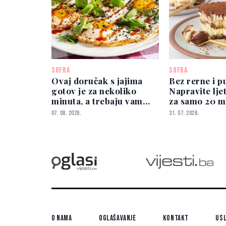
SOFRA
SOFRA
Ovaj doručak s jajima
Bez rerne i p
gotov je za nekoliko
Napravite lje
minuta, a trebaju vam
za samo 20 m
samo 3 glavna sastojka
07. 08. 2026.
31. 07. 2026.
O nama
Oglašavanje
Kontakt
Usl