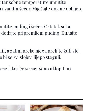
l. Puter sobne temperature umutite
i vanilin šećer. Miješajte dok ne dobijete
zmutite puding i šećer. Ostatak soka
je dodajte pripremljeni puding. Kuhajte
il, a zatim preko njega prelijte žuti sloj.
bi se svi slojevi lijepo steguli.
esert koji će se savršeno uklopiti uz