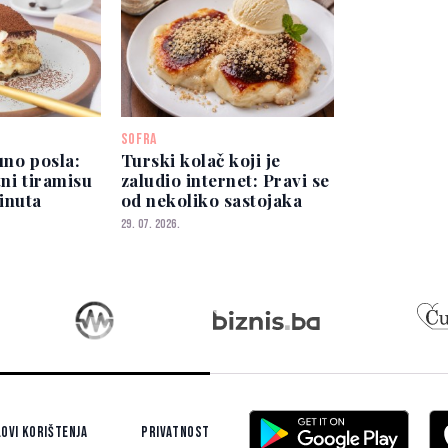
SOFRA
uno posla:
Turski kolač koji je
tni tiramisu
zaludio internet: Pravi se
inuta
od nekoliko sastojaka
29. 07. 2026.
ovi korištenja
Privatnost