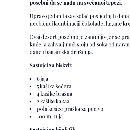
posebni da se nađu na svečanoj trpezi.
Upravo jedan takav kolač posljednjih dana 
neobičnoj kombinaciji čokolade, lagane kr
Ovaj desert posebno je zanimljiv jer se pra
kuće, a zahvaljujući sloju od soka od naran
dane i bajramska druženja.
Sastojci za biskvit:
6 jaja
5 kašika šećera
4 kašike brašna
2 kašike kakaa
pola kesice praška za pecivo
100 ml ulja
Sastojci za bijeli fil: