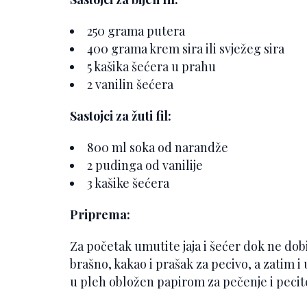
250 grama putera
400 grama krem sira ili svježeg sira
5 kašika šećera u prahu
2 vanilin šećera
Sastojci za žuti fil:
800 ml soka od narandže
2 pudinga od vanilije
3 kašike šećera
Priprema:
Za početak umutite jaja i šećer dok ne dobi
brašno, kakao i prašak za pecivo, a zatim i 
u pleh obložen papirom za pečenje i pecit