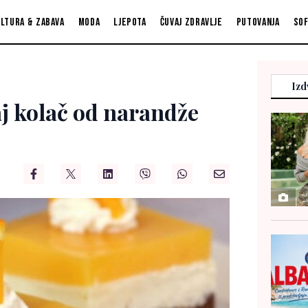
ltura & zabava
Moda
Ljepota
Čuvaj zdravlje
Putovanja
So
Izd
aj kolač od narandže