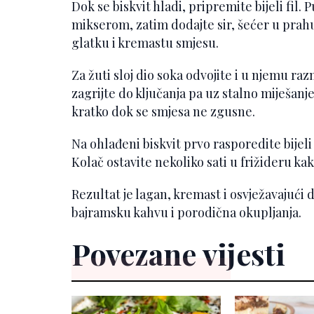
Dok se biskvit hladi, pripremite bijeli fi
mikserom, zatim dodajte sir, šećer u prahu 
glatku i kremastu smjesu.
Za žuti sloj dio soka odvojite i u njemu ra
zagrijte do ključanja pa uz stalno miješan
kratko dok se smjesa ne zgusne.
Na ohlađeni biskvit prvo rasporedite bijeli f
Kolač ostavite nekoliko sati u frižideru kako 
Rezultat je lagan, kremast i osvježavajući d
bajramsku kahvu i porodična okupljanja.
Povezane vijesti