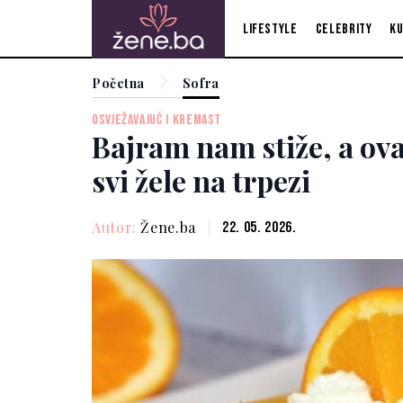
Lifestyle
Celebrity
Ku
Početna
Sofra
OSVJEŽAVAJUĆ I KREMAST
Bajram nam stiže, a ov
svi žele na trpezi
Autor:
Žene.ba
22. 05. 2026.