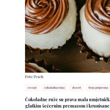
Foto: Pexels
recept
cokoladna ruza
desert
brza priprema
Čokoladne ruže su prava mala umjetnička
glatkim šećernim premazom i krunisane