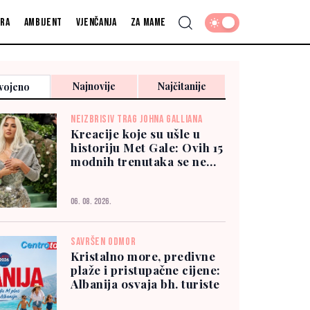
fra
Ambijent
Vjenčanja
Za mame
Najnovije
Najčitanije
vojeno
NEIZBRISIV TRAG JOHNA GALLIANA
Kreacije koje su ušle u
historiju Met Gale: Ovih 15
modnih trenutaka se ne
zaboravlja
06. 08. 2026.
SAVRŠEN ODMOR
Kristalno more, predivne
plaže i pristupačne cijene:
Albanija osvaja bh. turiste