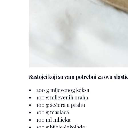
Sastojci koji su vam potrebni za ovu slasti
200 g mljevenog keksa
100 g mljevenih oraha
100 g šećera u prahu
100 g maslaca
100 ml mlijeka
100 g bijele čokolade