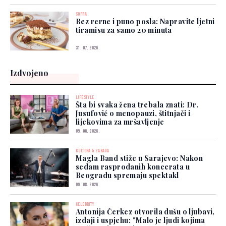
SOFRA
Bez rerne i puno posla: Napravite ljetni
tiramisu za samo 20 minuta
31. 07. 2026.
Izdvojeno
LIFESTYLE
Šta bi svaka žena trebala znati: Dr.
Jusufović o menopauzi, štitnjači i
lijekovima za mršavljenje
09. 08. 2026.
KULTURA & ZABAVA
Magla Band stiže u Sarajevo: Nakon
sedam rasprodanih koncerata u
Beogradu spremaju spektakl
09. 08. 2026.
CELEBRITY
Antonija Čerkez otvorila dušu o ljubavi,
izdaji i uspjehu: "Malo je ljudi kojima