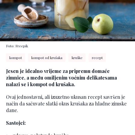
Foto: Freepik
kompot
kompot od krušaka
kruške
recept
Jesen je idealno vrijeme za pripremu domaće
zimnice, a među omiljenim voćnim delikatesama
nalazi se i kompot od krušaka.
Ovaj jednostavni, ali izuzetno ukusan recept savršen je
način da sačuvate slatki okus krušaka za hladne zimske
dane.
Sastojci: