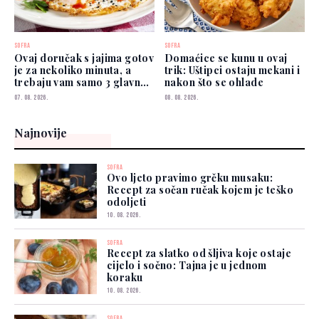
SOFRA
SOFRA
Ovaj doručak s jajima gotov
Domaćice se kunu u ovaj
je za nekoliko minuta, a
trik: Uštipci ostaju mekani i
trebaju vam samo 3 glavna
nakon što se ohlade
sastojka
07. 08. 2026.
08. 08. 2026.
Najnovije
SOFRA
Ovo ljeto pravimo grčku musaku:
Recept za sočan ručak kojem je teško
odoljeti
10. 08. 2026.
SOFRA
Recept za slatko od šljiva koje ostaje
cijelo i sočno: Tajna je u jednom
koraku
10. 08. 2026.
SOFRA