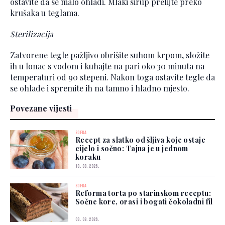
ostavite da se malo ohladi. Mlaki sirup prelijte preko
krušaka u teglama.
Sterilizacija
Zatvorene tegle pažljivo obrišite suhom krpom, složite
ih u lonac s vodom i kuhajte na pari oko 30 minuta na
temperaturi od 90 stepeni. Nakon toga ostavite tegle da
se ohlade i spremite ih na tamno i hladno mjesto.
Povezane vijesti
SOFRA
Recept za slatko od šljiva koje ostaje
cijelo i sočno: Tajna je u jednom
koraku
10. 08. 2026.
SOFRA
Reforma torta po starinskom receptu:
Sočne kore, orasi i bogati čokoladni fil
09. 08. 2026.