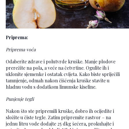
Priprema:
Priprema voća
Odaberite zdrave i polutvrde kruške. Manje plodove
prerežite na pola, a veće na četvrtine. Ogulite ih i
uklonite sjemenke i ostatak cvijeta. Kako biste spriječili
tamnjenje, odmah nakon čišćenja kruške stavite u
hladnu vodu s dodatkom limunske kiseline.
Punjenje tegli
Nakon što ste pripremili kruške, dobro ih ocijedite i
složite u čiste tegle. Zatim pripremite rastvor – na
jednu litru vode dodajte 25 dkg šećera, prokuhajte i