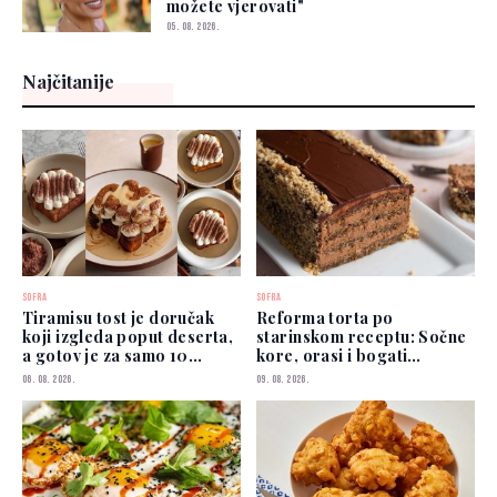
možete vjerovati"
05. 08. 2026.
Najčitanije
SOFRA
SOFRA
Tiramisu tost je doručak
Reforma torta po
koji izgleda poput deserta,
starinskom receptu: Sočne
a gotov je za samo 10
kore, orasi i bogati
minuta
čokoladni fil
06. 08. 2026.
09. 08. 2026.