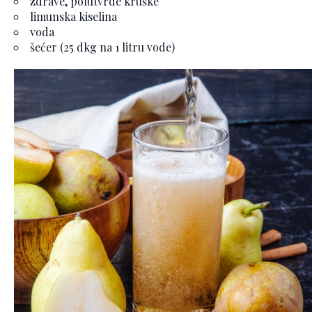
zdrave, polutvrde kruške
limunska kiselina
voda
šećer (25 dkg na 1 litru vode)