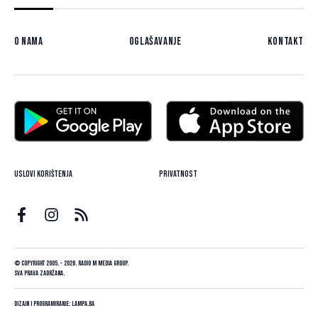
O nama
Oglašavanje
Kontakt
Uslovi korištenja
Privatnost
© Copyright 2005. - 2026. Radio M Media Group.
Sva prava zadržana.
Dizajn i programiranje:
Lampa.ba