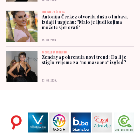
03. 08. 2026.
INTERVJU ZA ŽENE.BA
Antonija Čerkez otvorila dušu o ljubavi,
izdaji i uspjehu: "Malo je ljudi kojima
možete vjerovati"
05. 08. 2026.
PODIJELJENA MIŠLJENJA
Zendaya pokrenula novi trend: Da li je
stiglo vrijeme za "no mascara" izgled?
03. 08. 2026.