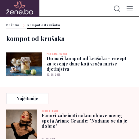
Početna
kompot od krušaka
kompot od krušaka
PRIPREMA ZIMNICE
Domaći kompot od krušaka – recept
za jesenje dane koji vraća mirise
djetinjstva
30. 09. 2025.
Najčitanije
BURNE REAKCIJE
Fanovi zabrinuti nakon objave novog
spota Ariane Grande: "Nadamo se da je
dobro"