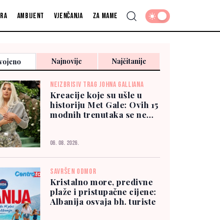
fra
Ambijent
Vjenčanja
Za mame
Najnovije
Najčitanije
vojeno
NEIZBRISIV TRAG JOHNA GALLIANA
Kreacije koje su ušle u
historiju Met Gale: Ovih 15
modnih trenutaka se ne
zaboravlja
06. 08. 2026.
SAVRŠEN ODMOR
Kristalno more, predivne
plaže i pristupačne cijene:
Albanija osvaja bh. turiste