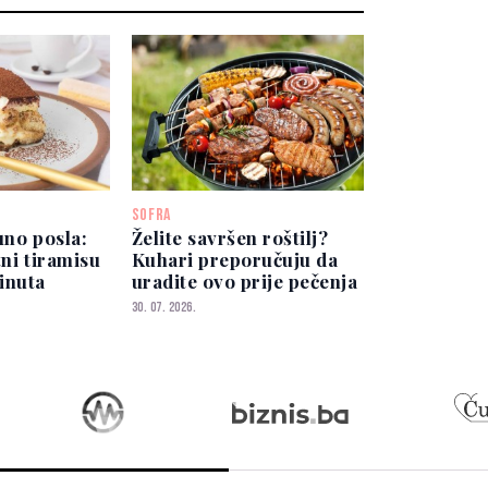
SOFRA
uno posla:
Želite savršen roštilj?
tni tiramisu
Kuhari preporučuju da
inuta
uradite ovo prije pečenja
30. 07. 2026.