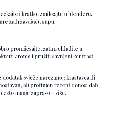
sjeckajte i kratko izmiksajte u blenderu,
ture zadržavajuću supu.
Dobro promiješajte, zatim ohladite u
aknuti arome i pružiti savršeni kontrast
 dodatak svježe narezanog krastavca ili
dnostavan, ali profinjen recept donosi dah
 često manje zapravo – više.