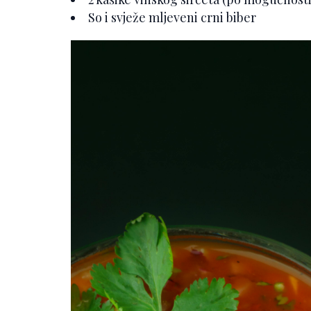
So i svježe mljeveni crni biber