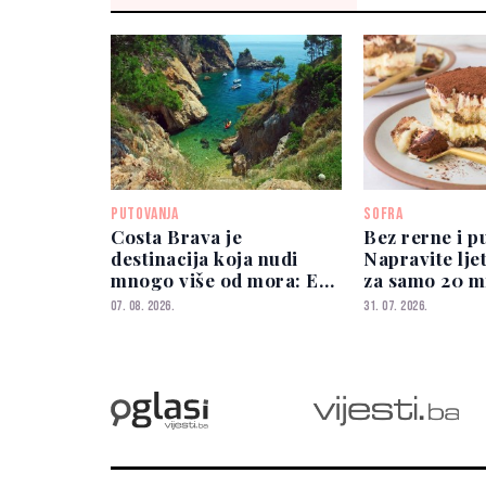
PUTOVANJA
SOFRA
Costa Brava je
Bez rerne i p
destinacija koja nudi
Napravite lje
mnogo više od mora: Evo
za samo 20 m
zašto je sve popularnija
07. 08. 2026.
31. 07. 2026.