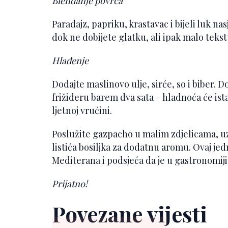
Blendanje povrća
Paradajz, papriku, krastavac i bijeli luk na
dok ne dobijete glatku, ali ipak malo teks
Hlađenje
Dodajte maslinovo ulje, sirće, so i biber. 
frižideru barem dva sata – hladnoća će ist
ljetnoj vrućini.
Poslužite gazpacho u malim zdjelicama, uz
listića bosiljka za dodatnu aromu. Ovaj je
Mediterana i podsjeća da je u gastronomiji
Prijatno!
Povezane vijesti