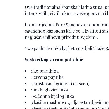
Ova tradicionalna španska hladna supa, por
intenzivnih, čistih okusa svježeg povrća i b
Prema riječima Pere Sancheza, renomirano
savršenog gazpacha krije se u kvaliteti sas
naglašava njihovu prirodnu svježinu.
"Gazpacho je doživljaj ljeta u zdjeli", kaže 
Sastojci koji su vam potrebni:
1 kg paradajza
1 crvena paprika
1 krastavac (oguljen i očišćen)
1 mala glavica luka
1-2 čehna bijelog luka
3 kašike maslinovog ulja extra djevičan
2 kašike vinskog sirćeta (po mogućnosti