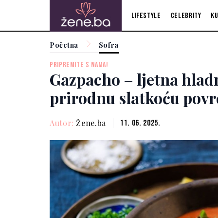
Lifestyle
Celebrity
Ku
Početna
Sofra
PRIPREMITE S NAMA!
Gazpacho – ljetna hladn
prirodnu slatkoću povr
Autor:
Žene.ba
11. 06. 2025.