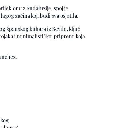
ijeklom iz Andaluzije, spoj je
lagog začina koji budi sva osjetila.
g španskog kuhara iz Sevile, ključ
tojaka i minimalističkoj pripremi koja
Sanchez.
skog
 sherry)