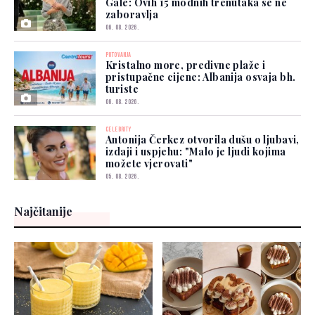
Gale: Ovih 15 modnih trenutaka se ne
zaboravlja
06. 08. 2026.
PUTOVANJA
Kristalno more, predivne plaže i
pristupačne cijene: Albanija osvaja bh.
turiste
06. 08. 2026.
CELEBRITY
Antonija Čerkez otvorila dušu o ljubavi,
izdaji i uspjehu: "Malo je ljudi kojima
možete vjerovati"
05. 08. 2026.
Najčitanije