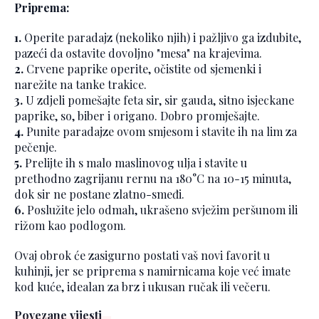
Priprema:
1.
Operite paradajz (nekoliko njih) i pažljivo ga izdubite,
pazeći da ostavite dovoljno "mesa" na krajevima.
2.
Crvene paprike operite, očistite od sjemenki i
narežite na tanke trakice.
3.
U zdjeli pomešajte feta sir, sir gauda, sitno isjeckane
paprike, so, biber i origano. Dobro promješajte.
4.
Punite paradajze ovom smjesom i stavite ih na lim za
pečenje.
5.
Prelijte ih s malo maslinovog ulja i stavite u
prethodno zagrijanu rernu na 180°C na 10-15 minuta,
dok sir ne postane zlatno-smeđi.
6.
Poslužite jelo odmah, ukrašeno svježim peršunom ili
rižom kao podlogom.
Ovaj obrok će zasigurno postati vaš novi favorit u
kuhinji, jer se priprema s namirnicama koje već imate
kod kuće, idealan za brz i ukusan ručak ili večeru.
Povezane vijesti