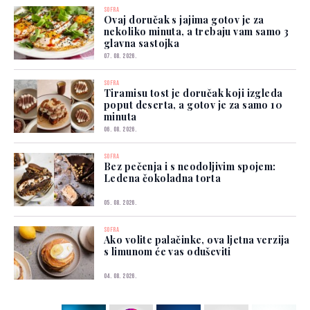
SOFRA
Ovaj doručak s jajima gotov je za
nekoliko minuta, a trebaju vam samo 3
glavna sastojka
07. 08. 2026.
SOFRA
Tiramisu tost je doručak koji izgleda
poput deserta, a gotov je za samo 10
minuta
06. 08. 2026.
SOFRA
Bez pečenja i s neodoljivim spojem:
Ledena čokoladna torta
05. 08. 2026.
SOFRA
Ako volite palačinke, ova ljetna verzija
s limunom će vas oduševiti
04. 08. 2026.