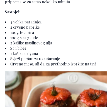
priprema se za samo nekoliko minuta.
Sastojci:
4 velika paradajza
2 crvene paprike
100g feta sira
100g sira gaude
2 kašike maslinovog ulja
So i biber
1 kašika origana
Svježi peršun za ukrašavanje
Crveno meso, ali da ga prethodno ispržite na tavi