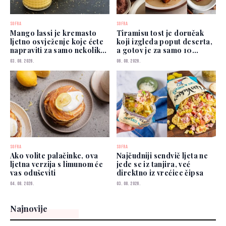
SOFRA
SOFRA
Mango lassi je kremasto
Tiramisu tost je doručak
ljetno osvježenje koje ćete
koji izgleda poput deserta,
napraviti za samo nekoliko
a gotov je za samo 10
minuta
minuta
03. 08. 2026.
06. 08. 2026.
SOFRA
SOFRA
Ako volite palačinke, ova
Najčudniji sendvič ljeta ne
ljetna verzija s limunom će
jede se iz tanjira, već
vas oduševiti
direktno iz vrećice čipsa
04. 08. 2026.
03. 08. 2026.
Najnovije