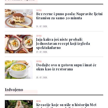
SOFRA
Bez rerne i puno posla: Napravite ljetni
tiramisu za samo 20 minuta
31. 07. 2026.
SOFRA
Jaja kakva još niste probali:
Jednostavan recept koji izgleda
spektakularno
27. 07. 2026.
SOFRA
Dodajte ovo u gotovu supu i imat će
okus kao iz restorana
25. 07. 2026.
Izdvojeno
MODA
Kreacije koje su ušle u historiju Met