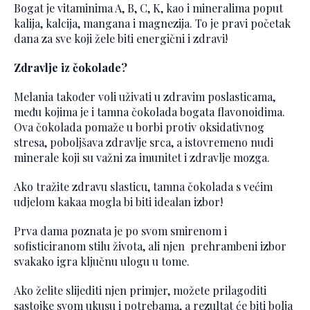
Bogat je vitaminima A, B, C, K, kao i mineralima poput
kalija, kalcija, mangana i magnezija. To je pravi početak
dana za sve koji žele biti energični i zdravi!
Zdravlje iz čokolade?
Melania također voli uživati u zdravim poslasticama,
među kojima je i tamna čokolada bogata flavonoidima.
Ova čokolada pomaže u borbi protiv oksidativnog
stresa, poboljšava zdravlje srca, a istovremeno nudi
minerale koji su važni za imunitet i zdravlje mozga.
Ako tražite zdravu slasticu, tamna čokolada s većim
udjelom kakaa mogla bi biti idealan izbor!
Prva dama poznata je po svom smirenom i
sofisticiranom stilu života, ali njen prehrambeni izbor
svakako igra ključnu ulogu u tome.
Ako želite slijediti njen primjer, možete prilagoditi
sastojke svom ukusu i potrebama, a rezultat će biti bolja