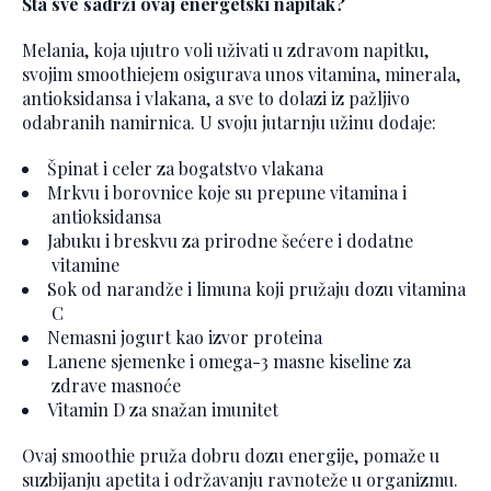
Šta sve sadrži ovaj energetski napitak?
Melania, koja ujutro voli uživati u zdravom napitku,
svojim smoothiejem osigurava unos vitamina, minerala,
antioksidansa i vlakana, a sve to dolazi iz pažljivo
odabranih namirnica. U svoju jutarnju užinu dodaje:
Špinat i celer za bogatstvo vlakana
Mrkvu i borovnice koje su prepune vitamina i
antioksidansa
Jabuku i breskvu za prirodne šećere i dodatne
vitamine
Sok od narandže i limuna koji pružaju dozu vitamina
C
Nemasni jogurt kao izvor proteina
Lanene sjemenke i omega-3 masne kiseline za
zdrave masnoće
Vitamin D za snažan imunitet
Ovaj smoothie pruža dobru dozu energije, pomaže u
suzbijanju apetita i održavanju ravnoteže u organizmu.