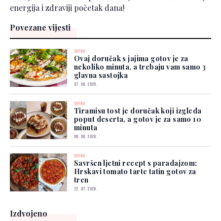
energija i zdraviji početak dana!
Povezane vijesti
SOFRA
Ovaj doručak s jajima gotov je za
nekoliko minuta, a trebaju vam samo 3
glavna sastojka
07. 08. 2026.
SOFRA
Tiramisu tost je doručak koji izgleda
poput deserta, a gotov je za samo 10
minuta
06. 08. 2026.
SOFRA
Savršen ljetni recept s paradajzom:
Hrskavi tomato tarte tatin gotov za
tren
22. 07. 2026.
Izdvojeno