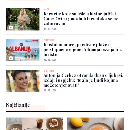
MODA
Kreacije koje su ušle u historiju Met
Gale: Ovih 15 modnih trenutaka se ne
zaboravlja
06. 08. 2026.
PUTOVANJA
Kristalno more, predivne plaže i
pristupačne cijene: Albanija osvaja bh.
turiste
06. 08. 2026.
CELEBRITY
Antonija Čerkez otvorila dušu o ljubavi,
izdaji i uspjehu: "Malo je ljudi kojima
možete vjerovati"
05. 08. 2026.
Najčitanije