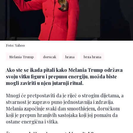
Foto: Yahoo
Melania Trump
dorucak
hrana
brza hrana
Ako ste se ikada pitali kako Melania Trump održava
svoju vitku figuru i prepunu energiju, možda biste
mogli zaviriti u njen jutarnji ritual.
Mnogi će pretpostaviti da je riječ o strogim dijetama, a
stvarnost je zapravo puno jednostavnija i zdravija.
Melania započinje svaki dan smoothiejem, doručkom
koji je prepun hranjivih sastojaka koji joj pomažu da
ostane energična i vitka.