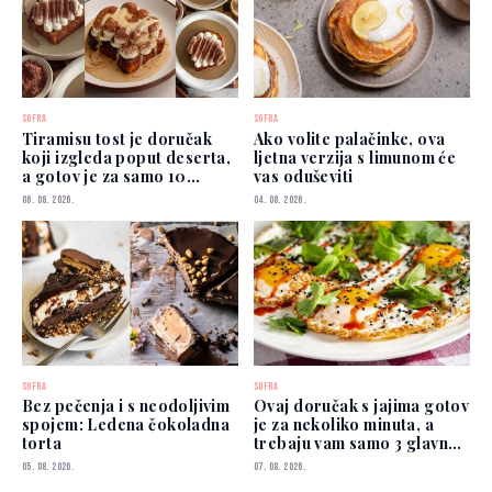
SOFRA
SOFRA
Tiramisu tost je doručak
Ako volite palačinke, ova
koji izgleda poput deserta,
ljetna verzija s limunom će
a gotov je za samo 10
vas oduševiti
minuta
06. 08. 2026.
04. 08. 2026.
SOFRA
SOFRA
Bez pečenja i s neodoljivim
Ovaj doručak s jajima gotov
spojem: Ledena čokoladna
je za nekoliko minuta, a
torta
trebaju vam samo 3 glavna
sastojka
05. 08. 2026.
07. 08. 2026.