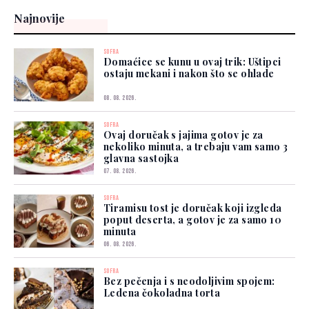
Najnovije
SOFRA
Domaćice se kunu u ovaj trik: Uštipci
ostaju mekani i nakon što se ohlade
08. 08. 2026.
SOFRA
Ovaj doručak s jajima gotov je za
nekoliko minuta, a trebaju vam samo 3
glavna sastojka
07. 08. 2026.
SOFRA
Tiramisu tost je doručak koji izgleda
poput deserta, a gotov je za samo 10
minuta
06. 08. 2026.
SOFRA
Bez pečenja i s neodoljivim spojem:
Ledena čokoladna torta