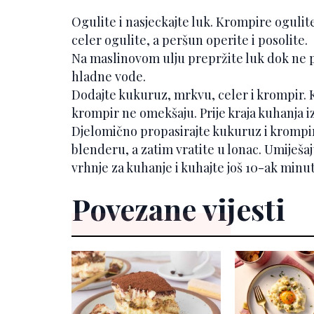
Ogulite i nasjeckajte luk. Krompire ogulit
celer ogulite, a peršun operite i posolite.
Na maslinovom ulju prepržite luk dok ne pos
hladne vode.
Dodajte kukuruz, mrkvu, celer i krompir. K
krompir ne omekšaju. Prije kraja kuhanja i
Djelomično propasirajte kukuruz i krompi
blenderu, a zatim vratite u lonac. Umiješ
vrhnje za kuhanje i kuhajte još 10-ak minu
Povezane vijesti