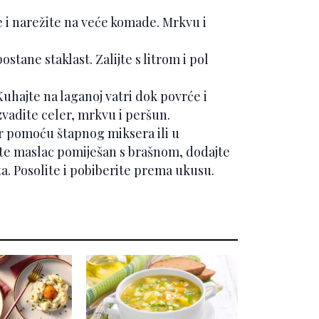
e i narežite na veće komade. Mrkvu i
tane staklast. Zalijte s litrom i pol
uhajte na laganoj vatri dok povrće i
zvadite celer, mrkvu i peršun.
r pomoću štapnog miksera ili u
ajte maslac pomiješan s brašnom, dodajte
ta. Posolite i pobiberite prema ukusu.