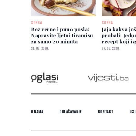
SOFRA
SOFRA
Bez rerne i puno posla:
Jaja kakva još
Napravite ljetni tiramisu
probali: Jedn
za samo 20 minuta
recept koji i
spektakularn
31. 07. 2026.
27. 07. 2026.
O nama
Oglašavanje
Kontakt
Usl