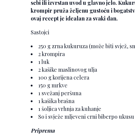
sebi ili izvrstan uvod u glavno jelo. Kuk
krompir pruža željenu gustoću i bogatstv
ovaj recept je idealan za svaki dan.
Sastojci
250 g zrna kukuruza (može biti svjež, sm
2 krompira
1 luk
2 kašike maslinovog ulja
100 g korijena celera
150 g mrkve
1 svežanj peršuna
1 kašika brašna
1 šoljica vrhnja za kuhanje
So i svježe mljeveni crni biberpo ukusu
Priprema