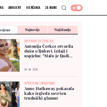
fra
Ambijent
Vjenčanja
Za mame
Najnovije
Najčitanije
vojeno
INTERVJU ZA ŽENE.BA
Antonija Čerkez otvorila
dušu o ljubavi, izdaji i
uspjehu: "Malo je ljudi
kojima možete vjerovati"
05. 08. 2026.
OPUŠTENO I MODERNO
Anne Hathaway pokazala
kako izgleda savršen
trudnički glamur