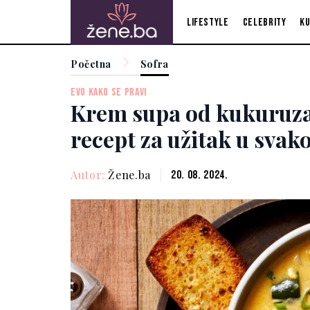
Lifestyle
Celebrity
Ku
Početna
Sofra
EVO KAKO SE PRAVI
Krem supa od kukuruza
recept za užitak u svak
Autor:
Žene.ba
20. 08. 2024.