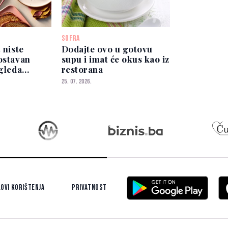
SOFRA
 niste
Dodajte ovo u gotovu
ostavan
supu i imat će okus kao iz
zgleda
restorana
o
25. 07. 2026.
ovi korištenja
Privatnost