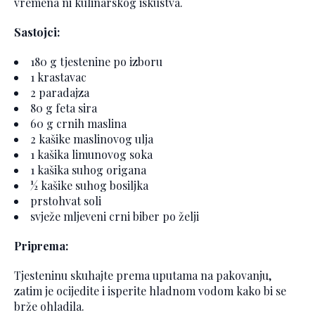
vremena ni kulinarskog iskustva.
Sastojci:
180 g tjestenine po izboru
1 krastavac
2 paradajza
80 g feta sira
60 g crnih maslina
2 kašike maslinovog ulja
1 kašika limunovog soka
1 kašika suhog origana
½ kašike suhog bosiljka
prstohvat soli
svježe mljeveni crni biber po želji
Priprema:
Tjesteninu skuhajte prema uputama na pakovanju,
zatim je ocijedite i isperite hladnom vodom kako bi se
brže ohladila.