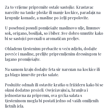
Za to vrijeme pripremite ostale sastojke. Krastavac
narežite na tanke ploške ili manje kockice, paradajz na
krupnije komade, a masline po želji prepolovite.
U posebnoj posudi pomiješajte maslinovo ulje, limunov
sok, origano, bosiljak, so i biber. Sve dobro umutite kako
bi se sastojci povezali u aromatičan preljev.
Ohlađenu tjesteninu prebacite u veću zdjelu, dodajte
povrće i masline, prelijte pripremljenim dressingom te
lagano promiješajte.
Na samom kraju dodajte feta sir narezan na kockice ili
ga blago izmrvite preko salate.
Poslužite odmah ili ostavite kratko u frižideru kako bi se
okusi dodatno proželi. Osvježavajuća, hranjiva i
jednostavna za pripremu, ova grčka salata s
tjesteninom mogla bi postati jedno od vaših omiljenih
ljetnih jela.