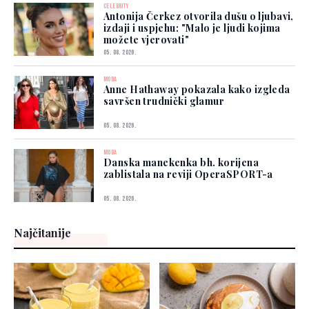
CELEBRITY
Antonija Čerkez otvorila dušu o ljubavi,
izdaji i uspjehu: "Malo je ljudi kojima
možete vjerovati"
05. 08. 2026.
MODA
Anne Hathaway pokazala kako izgleda
savršen trudnički glamur
05. 08. 2026.
MODA
Danska manekenka bh. korijena
zablistala na reviji OperaSPORT-a
05. 08. 2026.
Najčitanije