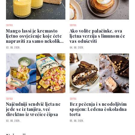
SOFRA
SOFRA
Mango lassi je kremasto
Ako volite palačinke, ova
ljetno osvježenje koje ćete
ljetna verzija s limunom će
napraviti za samo nekoliko
vas oduševiti
minuta
03. 08. 2026.
04. 08. 2026.
SOFRA
SOFRA
Najčudniji sendvič ljeta ne
Bez pečenja i s neodoljivim
jede se iz tanjira, već
spojem: Ledena čokoladna
direktno iz vrećice čipsa
torta
03. 08. 2026.
05. 08. 2026.