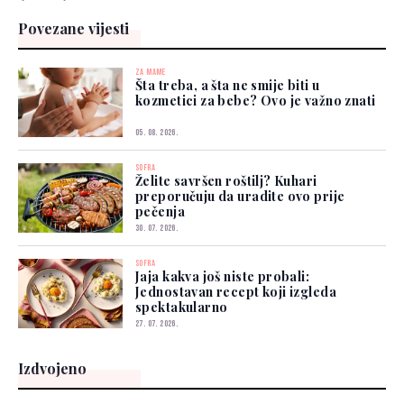
Povezane vijesti
ZA MAME
Šta treba, a šta ne smije biti u
kozmetici za bebe? Ovo je važno znati
05. 08. 2026.
SOFRA
Želite savršen roštilj? Kuhari
preporučuju da uradite ovo prije
pečenja
30. 07. 2026.
SOFRA
Jaja kakva još niste probali:
Jednostavan recept koji izgleda
spektakularno
27. 07. 2026.
Izdvojeno