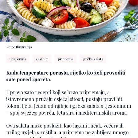
Foto: Ilustracija
tjestenina
sastojci
priprema
grčka salata
Kada temperature porastu, rijetko ko želi provoditi
sate pored šporeta.
Upravo zato recepti koji se brzo pripremaju, a
istovremeno pružaju osjećaj sitosti, postaju pravi hit
tokom ljeta. Jedan od njih je i grčka salata s tjesteninom
– spoj svježeg povrća, feta sira i mediteranskih aroma.
Ova salata može poslužiti kao lagani ručak, večera ili
prilog uz jela s roštilja, a priprema ne zahtijeva mnogo