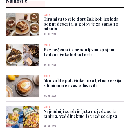
Najnovije
SOFRA
Tiramisu tost je doručak koji izgleda
poput deserta, a gotov je za samo 10
minuta
06. 08. 2026.
SOFRA
Bez pečenja i s neodoljivim spojem:
Ledena čokoladna torta
05. 08. 2026.
SOFRA
Ako volite palačinke, ova ljetna verzija
s limunom će vas oduševiti
04. 08. 2026.
SOFRA
Najčudniji sendvič ljeta ne jede se iz
tanjira, već direktno iz vrećice čipsa
03. 08. 2026.