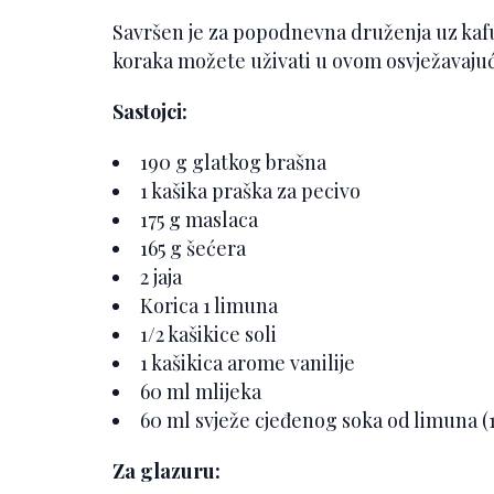
Savršen je za popodnevna druženja uz kafu 
koraka možete uživati u ovom osvježavaju
Sastojci:
190 g glatkog brašna
1 kašika praška za pecivo
175 g maslaca
165 g šećera
2 jaja
Korica 1 limuna
1/2 kašikice soli
1 kašikica arome vanilije
60 ml mlijeka
60 ml svježe cjeđenog soka od limuna (
Za glazuru: