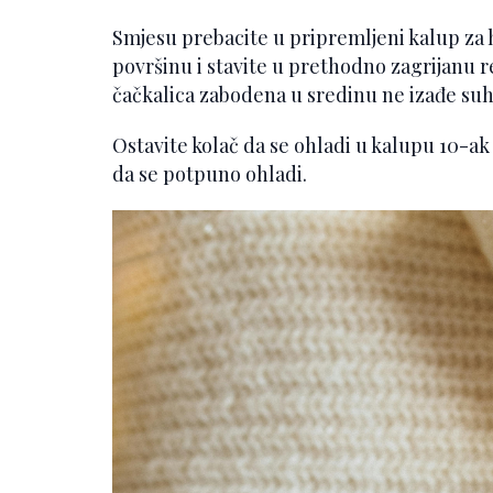
Smjesu prebacite u pripremljeni kalup za h
površinu i stavite u prethodno zagrijanu r
čačkalica zabodena u sredinu ne izađe suh
Ostavite kolač da se ohladi u kalupu 10-ak
da se potpuno ohladi.