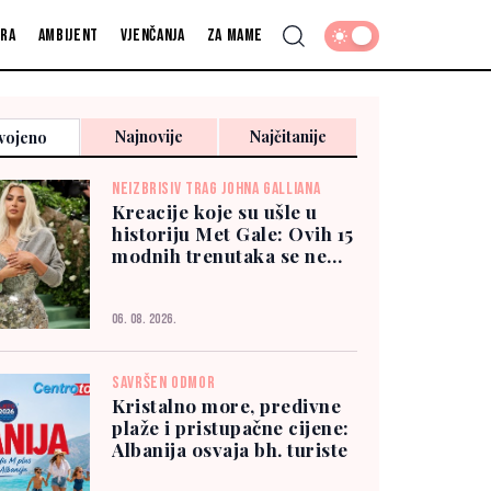
fra
Ambijent
Vjenčanja
Za mame
Najnovije
Najčitanije
vojeno
NEIZBRISIV TRAG JOHNA GALLIANA
Kreacije koje su ušle u
historiju Met Gale: Ovih 15
modnih trenutaka se ne
zaboravlja
06. 08. 2026.
SAVRŠEN ODMOR
Kristalno more, predivne
plaže i pristupačne cijene:
Albanija osvaja bh. turiste