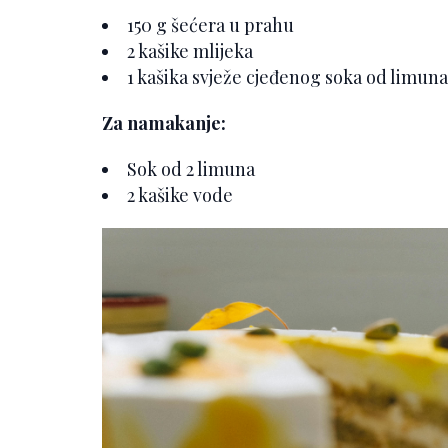
150 g šećera u prahu
2 kašike mlijeka
1 kašika svježe cjeđenog soka od limuna
Za namakanje:
Sok od 2 limuna
2 kašike vode