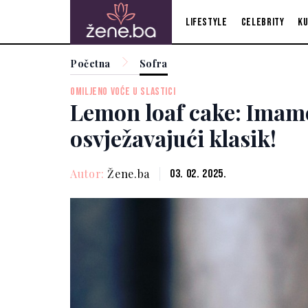
Lifestyle
Celebrity
Ku
Početna
Sofra
OMILJENO VOĆE U SLASTICI
Lemon loaf cake: Imamo
osvježavajući klasik!
Autor:
Žene.ba
03. 02. 2025.