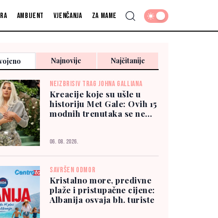
fra
Ambijent
Vjenčanja
Za mame
Najnovije
Najčitanije
vojeno
NEIZBRISIV TRAG JOHNA GALLIANA
Kreacije koje su ušle u
historiju Met Gale: Ovih 15
modnih trenutaka se ne
zaboravlja
06. 08. 2026.
SAVRŠEN ODMOR
Kristalno more, predivne
plaže i pristupačne cijene:
Albanija osvaja bh. turiste