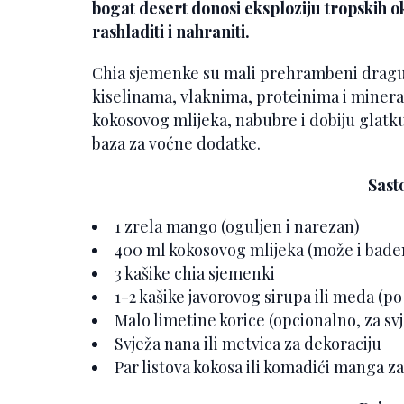
bogat desert donosi eksploziju tropskih oku
rashladiti i nahraniti.
Chia sjemenke su mali prehrambeni dragu
kiselinama, vlaknima, proteinima i minera
kokosovog mlijeka, nabubre i dobiju glatku
baza za voćne dodatke.
Sasto
1 zrela mango (oguljen i narezan)
400 ml kokosovog mlijeka (može i badem
3 kašike chia sjemenki
1-2 kašike javorovog sirupa ili meda (po 
Malo limetine korice (opcionalno, za sv
Svježa nana ili metvica za dekoraciju
Par listova kokosa ili komadići manga z