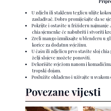
Pripr
U zdjelu ili staklenu teglicu ulijte kok
zaslađivač. Dobro promiješajte da se 
Pokrijte i ostavite u frižideru najmanje
chia sjemenke će nabubriti i stvoriti 
Zreli mango izmiksajte u blenderu u gla
korice za dodatnu svježinu.
U čašu ili zdjelicu prvo stavite sloj ch
želji slojeve možete ponoviti.
Dekorišite svježom nanom i komadićima 
tropski dojam.
Poslužite ohlađeno i uživajte u svakom
Povezane vijesti