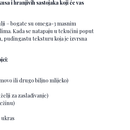
sa i hranjivih sastojaka koji će vas
lji – bogate su omega-3 masnim
lima. Kada se natapaju u tekućini poput
, pudingastu teksturu koja je izvrsna
jci:
ovo ili drugo biljno mlijeko)
želji za zaslađivanje)
ježinu)
a ukras