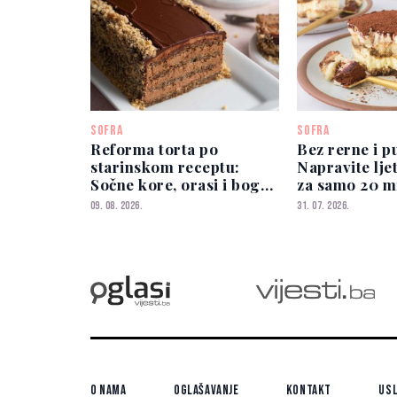
SOFRA
SOFRA
Reforma torta po
Bez rerne i p
starinskom receptu:
Napravite lje
Sočne kore, orasi i bogati
za samo 20 m
čokoladni fil
09. 08. 2026.
31. 07. 2026.
O nama
Oglašavanje
Kontakt
Usl