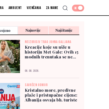
fra
Ambijent
Vjenčanja
Za mame
Najnovije
Najčitanije
vojeno
NEIZBRISIV TRAG JOHNA GALLIANA
Kreacije koje su ušle u
historiju Met Gale: Ovih 15
modnih trenutaka se ne
zaboravlja
06. 08. 2026.
SAVRŠEN ODMOR
Kristalno more, predivne
plaže i pristupačne cijene:
Albanija osvaja bh. turiste