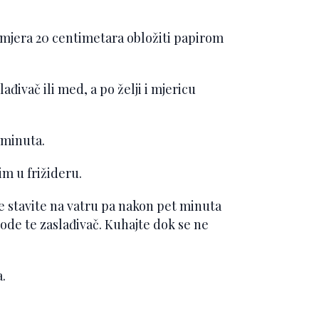
romjera 20 centimetara obložiti papirom
lađivač ili med, a po želji i mjericu
 minuta.
im u frižideru.
e stavite na vatru pa nakon pet minuta
vode te zaslađivač. Kuhajte dok se ne
.