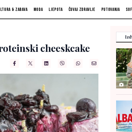
ltura & zabava
Moda
Ljepota
Čuvaj zdravlje
Putovanja
So
Izd
proteinski cheeskcake