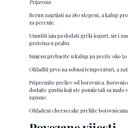
Priprema
Rernu zagrijati na 180 stepeni, a kalup p
za pečenje.
Umutiti jaja pa dodati grčki jogurt, sir i zas
proteina u prahu.
Smjesu prebacite u kalup pa pecite oko 50
Ohladiti prvo na sobnoj temperaturi, a zat
Pripremite preljev od borovnica. Borovnic
dodajte gustin koji ste pomiješali sa malo 
zgusne.
Ohlađeni cheesecake prelijte borovnicama
Povezane vijesti