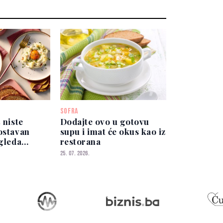
SOFRA
 niste
Dodajte ovo u gotovu
ostavan
supu i imat će okus kao iz
zgleda
restorana
o
25. 07. 2026.