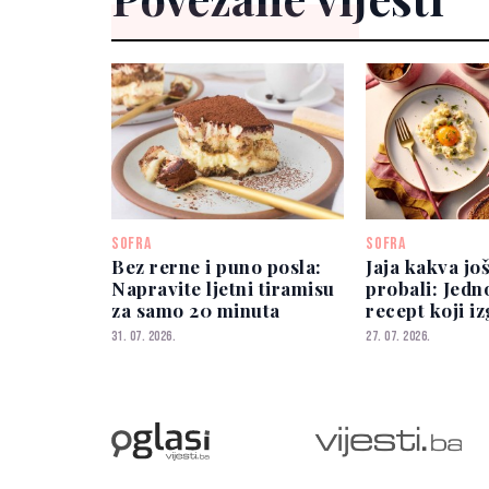
SOFRA
SOFRA
Bez rerne i puno posla:
Jaja kakva još
Napravite ljetni tiramisu
probali: Jedn
za samo 20 minuta
recept koji i
spektakularn
31. 07. 2026.
27. 07. 2026.