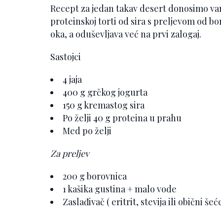
Recept za jedan takav desert donosimo vam 
proteinskoj torti od sira s preljevom od b
oka, a oduševljava već na prvi zalogaj.
Sastojci
4 jaja
400 g grčkog jogurta
150 g kremastog sira
Po želji 40 g proteina u prahu
Med po želji
Za preljev
200 g borovnica
1 kašika gustina + malo vode
Zaslađivač ( eritrit, stevija ili obični še