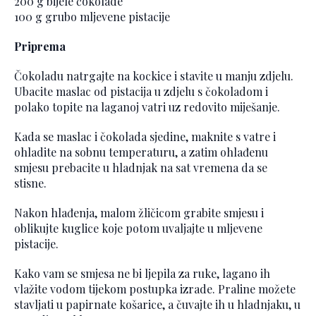
200 g bijele čokolade
100 g grubo mljevene pistacije
Priprema
Čokoladu natrgajte na kockice i stavite u manju zdjelu.
Ubacite maslac od pistacija u zdjelu s čokoladom i
polako topite na laganoj vatri uz redovito miješanje.
Kada se maslac i čokolada sjedine, maknite s vatre i
ohladite na sobnu temperaturu, a zatim ohlađenu
smjesu prebacite u hladnjak na sat vremena da se
stisne.
Nakon hlađenja, malom žličicom grabite smjesu i
oblikujte kuglice koje potom uvaljajte u mljevene
pistacije.
Kako vam se smjesa ne bi ljepila za ruke, lagano ih
vlažite vodom tijekom postupka izrade. Praline možete
stavljati u papirnate košarice, a čuvajte ih u hladnjaku, u