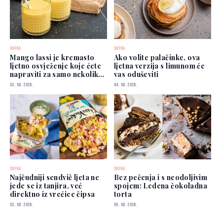
SOFRA
SOFRA
Mango lassi je kremasto
Ako volite palačinke, ova
ljetno osvježenje koje ćete
ljetna verzija s limunom će
napraviti za samo nekoliko
vas oduševiti
minuta
03. 08. 2026.
04. 08. 2026.
SOFRA
SOFRA
Najčudniji sendvič ljeta ne
Bez pečenja i s neodoljivim
jede se iz tanjira, već
spojem: Ledena čokoladna
direktno iz vrećice čipsa
torta
03. 08. 2026.
05. 08. 2026.