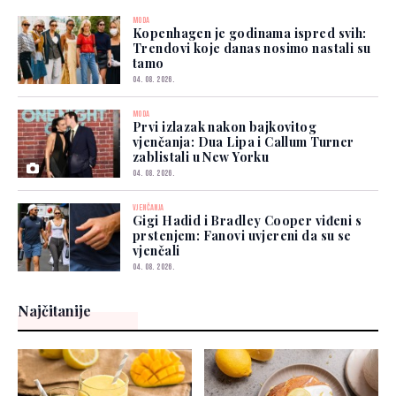
MODA
Kopenhagen je godinama ispred svih:
Trendovi koje danas nosimo nastali su
tamo
04. 08. 2026.
MODA
Prvi izlazak nakon bajkovitog
vjenčanja: Dua Lipa i Callum Turner
zablistali u New Yorku
04. 08. 2026.
VJENČANJA
Gigi Hadid i Bradley Cooper viđeni s
prstenjem: Fanovi uvjereni da su se
vjenčali
04. 08. 2026.
Najčitanije