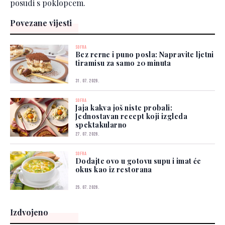
posudi s poklopcem.
Povezane vijesti
SOFRA
Bez rerne i puno posla: Napravite ljetni
tiramisu za samo 20 minuta
31. 07. 2026.
SOFRA
Jaja kakva još niste probali:
Jednostavan recept koji izgleda
spektakularno
27. 07. 2026.
SOFRA
Dodajte ovo u gotovu supu i imat će
okus kao iz restorana
25. 07. 2026.
Izdvojeno