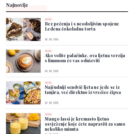
Najnovije
SOFRA
Bez pečenja i s neodoljivim spojem:
Ledena čokoladna torta
05. 08. 2026.
SOFRA
Ako volite palačinke, ova ljetna verzija
s limunom će vas oduševiti
04. 08. 2026.
SOFRA
Najčudniji sendvič ljeta ne jede se iz
tanjira, već direktno iz vrećice čipsa
03. 08. 2026.
SOFRA
Mango lassi je kremasto ljetno
osvježenje koje ćete napraviti za samo
nekoliko minuta