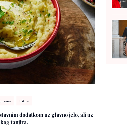
iprema
trikovi
tavnim dodatkom uz glavno jelo, ali uz
akog tanjira.