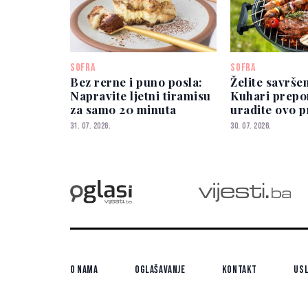
SOFRA
SOFRA
Bez rerne i puno posla:
Želite savršen
Napravite ljetni tiramisu
Kuhari prepo
za samo 20 minuta
uradite ovo p
31. 07. 2026.
30. 07. 2026.
O nama
Oglašavanje
Kontakt
Usl