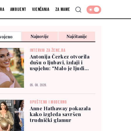
fra
Ambijent
Vjenčanja
Za mame
Najnovije
Najčitanije
vojeno
INTERVJU ZA ŽENE.BA
Antonija Čerkez otvorila
dušu o ljubavi, izdaji i
uspjehu: "Malo je ljudi
kojima možete vjerovati"
05. 08. 2026.
OPUŠTENO I MODERNO
Anne Hathaway pokazala
kako izgleda savršen
trudnički glamur