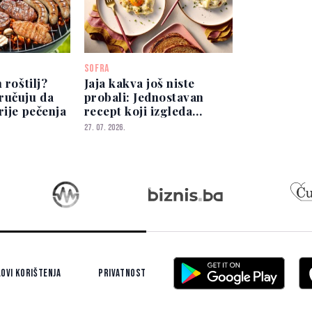
SOFRA
 roštilj?
Jaja kakva još niste
ručuju da
probali: Jednostavan
rije pečenja
recept koji izgleda
spektakularno
27. 07. 2026.
ovi korištenja
Privatnost