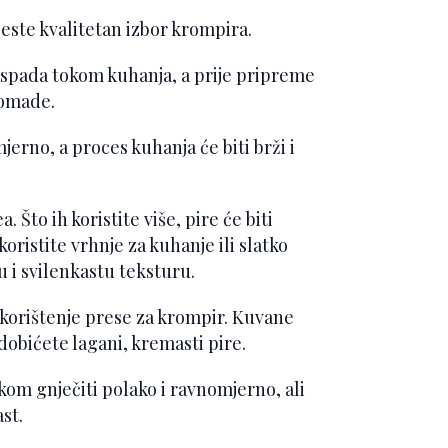
este kvalitetan izbor krompira.
 raspada tokom kuhanja, a prije pripreme
komade.
erno, a proces kuhanja će biti brži i
 Što ih koristite više, pire će biti
koristite vrhnje za kuhanje ili slatko
 i svilenkastu teksturu.
 korištenje prese za krompir. Kuvane
dobićete lagani, kremasti pire.
kom gnječiti polako i ravnomjerno, ali
st.