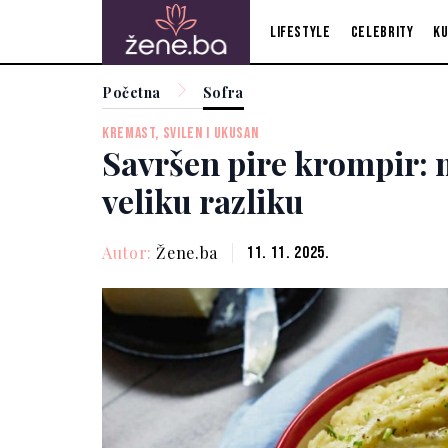
Lifestyle
Celebrity
Ku
Početna
Sofra
KREMAST, SVILEN I UKUSAN
Savršen pire krompir: m
veliku razliku
Autor:
Žene.ba
11. 11. 2025.