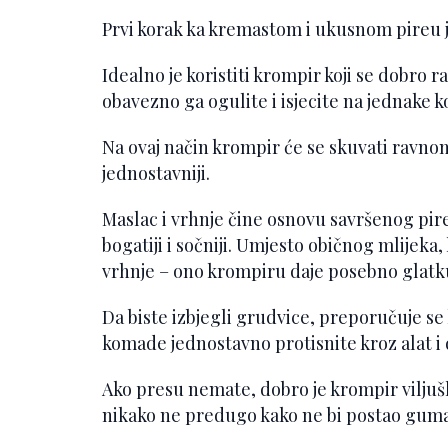
Prvi korak ka kremastom i ukusnom pireu j
Idealno je koristiti krompir koji se dobro
obavezno ga ogulite i isjecite na jednake 
Na ovaj način krompir će se skuvati ravnomj
jednostavniji.
Maslac i vrhnje čine osnovu savršenog pirea.
bogatiji i sočniji. Umjesto običnog mlijeka, 
vrhnje – ono krompiru daje posebno glatku
Da biste izbjegli grudvice, preporučuje se
komade jednostavno protisnite kroz alat i 
Ako presu nemate, dobro je krompir viljuš
nikako ne predugo kako ne bi postao guma