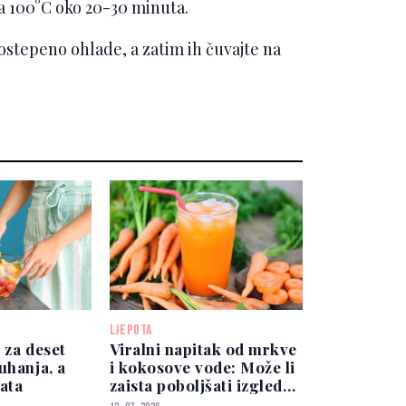
 na 100°C oko 20-30 minuta.
postepeno ohlade, a zatim ih čuvajte na
LJEPOTA
 za deset
Viralni napitak od mrkve
uhanja, a
i kokosove vode: Može li
ata
zaista poboljšati izgled
kože?