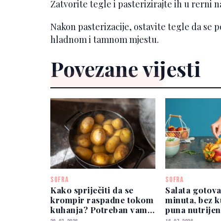
Zatvorite tegle i pasterizirajte ih u rerni
Nakon pasterizacije, ostavite tegle da se 
hladnom i tamnom mjestu.
Povezane vijesti
SOFRA
SOFRA
Kako spriječiti da se
Salata gotova
krompir raspadne tokom
minuta, bez k
kuhanja? Potreban vam
puna nutrijen
je samo jedan sastojak