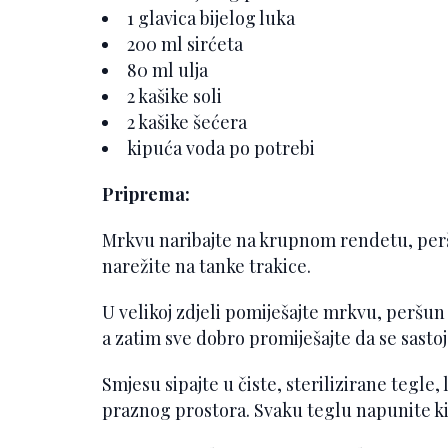
1 glavica bijelog luka
200 ml sirćeta
80 ml ulja
2 kašike soli
2 kašike šećera
kipuća voda po potrebi
Priprema:
Mrkvu naribajte na krupnom rendetu, peršun 
narežite na tanke trakice.
U velikoj zdjeli pomiješajte mrkvu, peršun i 
a zatim sve dobro promiješajte da se sastoj
Smjesu sipajte u čiste, sterilizirane tegle
praznog prostora. Svaku teglu napunite 