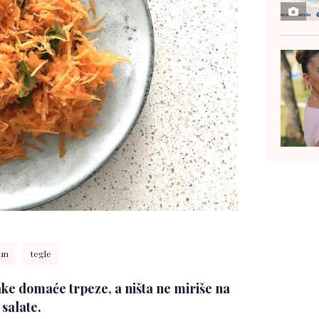
un
tegle
ake domaće trpeze, a ništa ne miriše na
salate.