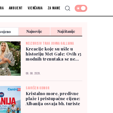
fra
Ambijent
Vjenčanja
Za mame
Najnovije
Najčitanije
vojeno
NEIZBRISIV TRAG JOHNA GALLIANA
Kreacije koje su ušle u
historiju Met Gale: Ovih 15
modnih trenutaka se ne
zaboravlja
06. 08. 2026.
SAVRŠEN ODMOR
Kristalno more, predivne
plaže i pristupačne cijene:
Albanija osvaja bh. turiste