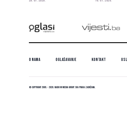
28. 07. 2026.
16. 07. 2026.
O nama
Oglašavanje
Kontakt
Usl
© Copyright 2005. - 2026. Radio M Media Group.
Sva prava zadržana.