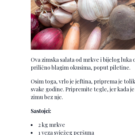
Ova zimska salata od mrkve i bijelog luka 
prilično blagim okusima, poput piletine.
Osim toga, vrlo je jeftina, priprema je toli
svake godine. Pripremite tegle, jer kada j
zimu bez nje.
Sastojci:
2 kg mrkve
1 veza svježeg peršuna