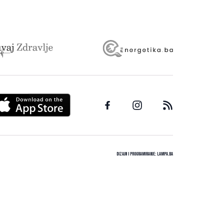
Dizajn i programiranje:
Lampa.ba