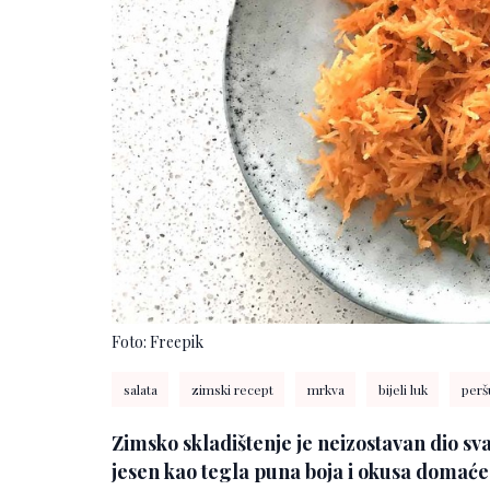
Foto: Freepik
salata
zimski recept
mrkva
bijeli luk
perš
Zimsko skladištenje je neizostavan dio sv
jesen kao tegla puna boja i okusa domaće 