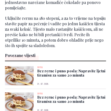
jednostavno narežane komadiće čokolade pa ponovo
pomiješajte.
Uključite rernu na 180 stepeni, a za to vrijeme na tepsiju
stavite papir za pečenje i vadite po jednu kašičicu tijesta
za svaki keksić. Tijesto malo rastanjite kašičicom, ali ne
previše kako ne bi bili pretanki i tvrdi. Pecite ih
otprilike 10 minuta, a potom dobro ohladite prije nego
što ih spojite sa sladoledom.
Povezane vijesti
SOFRA
Bez rerne i puno posla: Napravite ljetni
tiramisu za samo 20 minuta
31. 07. 2026.
SOFRA
Bez rerne i puno posla: Napravite ljetni
tiramisu za samo 20 minuta
31. 07. 2026.