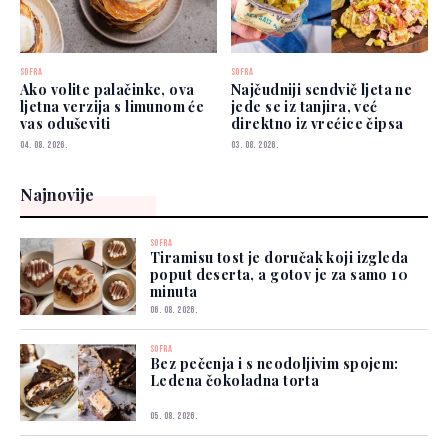
SOFRA
SOFRA
Ako volite palačinke, ova
Najčudniji sendvič ljeta ne
ljetna verzija s limunom će
jede se iz tanjira, već
vas oduševiti
direktno iz vrećice čipsa
04. 08. 2026.
03. 08. 2026.
Najnovije
SOFRA
Tiramisu tost je doručak koji izgleda
poput deserta, a gotov je za samo 10
minuta
06. 08. 2026.
SOFRA
Bez pečenja i s neodoljivim spojem:
Ledena čokoladna torta
05. 08. 2026.