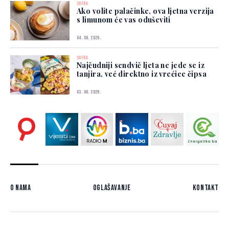
SOFRA
Ako volite palačinke, ova ljetna verzija
s limunom će vas oduševiti
04. 08. 2026.
SOFRA
Najčudniji sendvič ljeta ne jede se iz
tanjira, već direktno iz vrećice čipsa
03. 08. 2026.
O nama
Oglašavanje
Kontakt