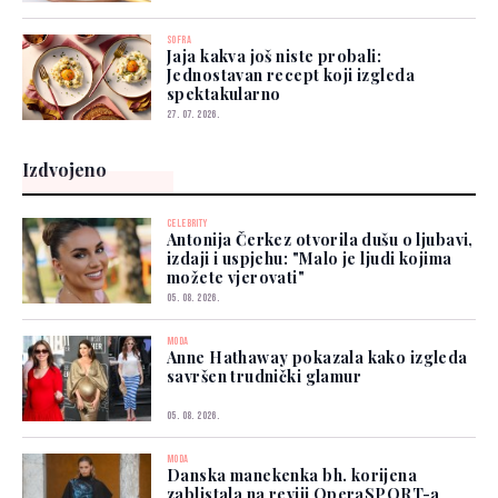
SOFRA
Jaja kakva još niste probali:
Jednostavan recept koji izgleda
spektakularno
27. 07. 2026.
Izdvojeno
CELEBRITY
Antonija Čerkez otvorila dušu o ljubavi,
izdaji i uspjehu: "Malo je ljudi kojima
možete vjerovati"
05. 08. 2026.
MODA
Anne Hathaway pokazala kako izgleda
savršen trudnički glamur
05. 08. 2026.
MODA
Danska manekenka bh. korijena
zablistala na reviji OperaSPORT-a