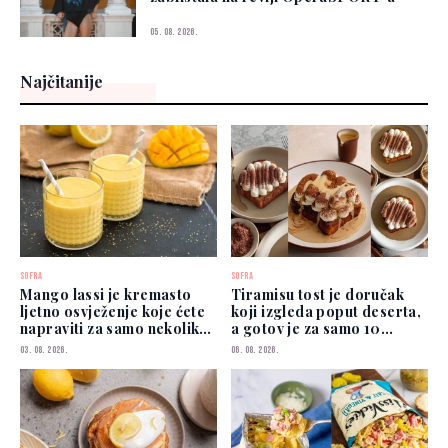
05. 08. 2026.
Najčitanije
SOFRA
SOFRA
Mango lassi je kremasto
Tiramisu tost je doručak
ljetno osvježenje koje ćete
koji izgleda poput deserta,
napraviti za samo nekoliko
a gotov je za samo 10
minuta
minuta
03. 08. 2026.
06. 08. 2026.