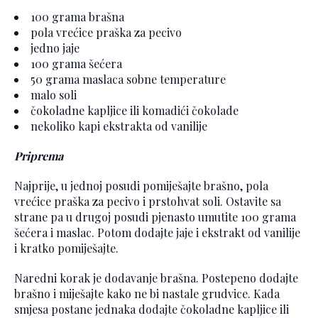
100 grama brašna
pola vrećice praška za pecivo
jedno jaje
100 grama šećera
50 grama maslaca sobne temperature
malo soli
čokoladne kapljice ili komadići čokolade
nekoliko kapi ekstrakta od vanilije
Priprema
Najprije, u jednoj posudi pomiješajte brašno, pola
vrećice praška za pecivo i prstohvat soli. Ostavite sa
strane pa u drugoj posudi pjenasto umutite 100 grama
šećera i maslac. Potom dodajte jaje i ekstrakt od vanilije
i kratko pomiješajte.
Naredni korak je dodavanje brašna. Postepeno dodajte
brašno i miješajte kako ne bi nastale grudvice. Kada
smjesa postane jednaka dodajte čokoladne kapljice ili