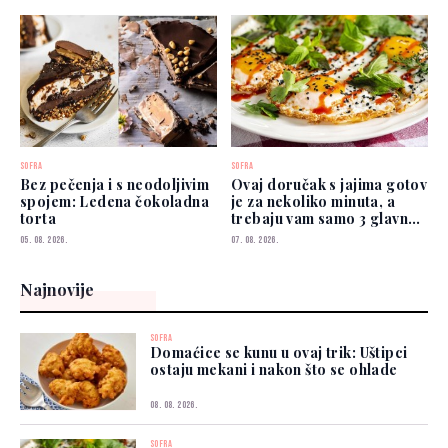
SOFRA
SOFRA
Bez pečenja i s neodoljivim
Ovaj doručak s jajima gotov
spojem: Ledena čokoladna
je za nekoliko minuta, a
torta
trebaju vam samo 3 glavna
sastojka
05. 08. 2026.
07. 08. 2026.
Najnovije
SOFRA
Domaćice se kunu u ovaj trik: Uštipci
ostaju mekani i nakon što se ohlade
08. 08. 2026.
SOFRA