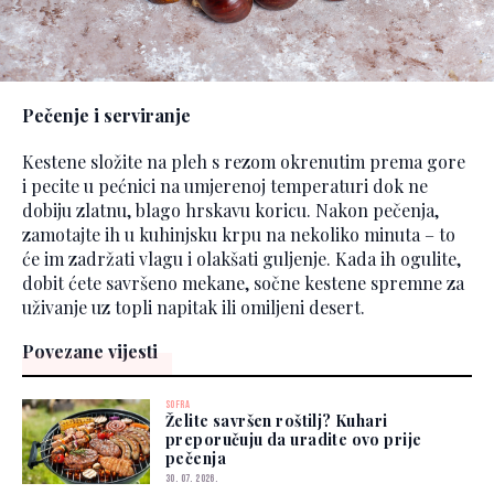
Pečenje i serviranje
Kestene složite na pleh s rezom okrenutim prema gore
i pecite u pećnici na umjerenoj temperaturi dok ne
dobiju zlatnu, blago hrskavu koricu. Nakon pečenja,
zamotajte ih u kuhinjsku krpu na nekoliko minuta – to
će im zadržati vlagu i olakšati guljenje. Kada ih ogulite,
dobit ćete savršeno mekane, sočne kestene spremne za
uživanje uz topli napitak ili omiljeni desert.
Povezane vijesti
SOFRA
Želite savršen roštilj? Kuhari
preporučuju da uradite ovo prije
pečenja
30. 07. 2026.