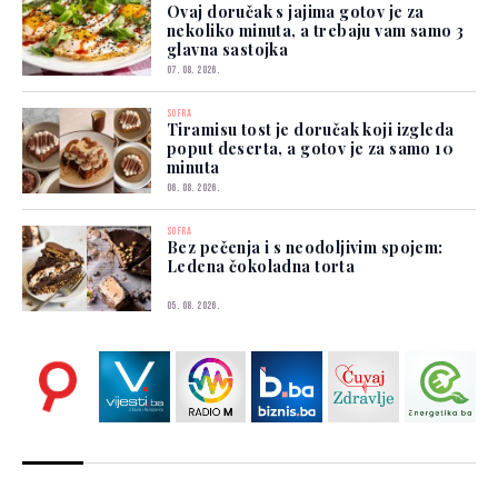
Ovaj doručak s jajima gotov je za
nekoliko minuta, a trebaju vam samo 3
glavna sastojka
07. 08. 2026.
SOFRA
Tiramisu tost je doručak koji izgleda
poput deserta, a gotov je za samo 10
minuta
06. 08. 2026.
SOFRA
Bez pečenja i s neodoljivim spojem:
Ledena čokoladna torta
05. 08. 2026.