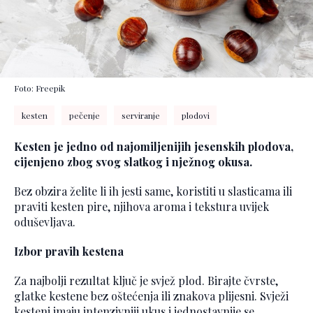
Foto: Freepik
kesten
pečenje
serviranje
plodovi
Kesten je jedno od najomiljenijih jesenskih plodova,
cijenjeno zbog svog slatkog i nježnog okusa.
Bez obzira želite li ih jesti same, koristiti u slasticama ili
praviti kesten pire, njihova aroma i tekstura uvijek
oduševljava.
Izbor pravih kestena
Za najbolji rezultat ključ je svjež plod. Birajte čvrste,
glatke kestene bez oštećenja ili znakova plijesni. Svježi
kesteni imaju intenzivniji ukus i jednostavnije se