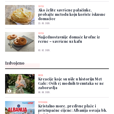
SOFRA
Ako želite savršene palačinke,
probajte metodu koju koriste iskusne
domaćice
23. 05. 2026.
SOFRA
Najjednostavnije domaće krofne iz
rerne – savršene uz kafu
03. 02. 2026.
Izdvojeno
MODA
Kreacije koje su ušle u historiju Met
Gale: Ovih 15 modnih trenutaka se ne
zaboravlja
06. 08. 2026.
PUTOVANJA
Kristalno more, predivne plaže i
pristupačne cijene: Albanija osvaja bh.