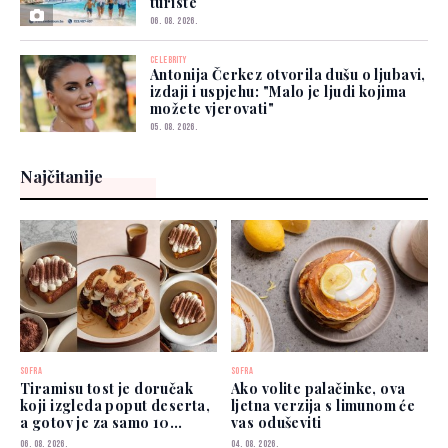
turiste
06. 08. 2026.
CELEBRITY
Antonija Čerkez otvorila dušu o ljubavi,
izdaji i uspjehu: "Malo je ljudi kojima
možete vjerovati"
05. 08. 2026.
Najčitanije
SOFRA
SOFRA
Tiramisu tost je doručak
Ako volite palačinke, ova
koji izgleda poput deserta,
ljetna verzija s limunom će
a gotov je za samo 10
vas oduševiti
minuta
06. 08. 2026.
04. 08. 2026.