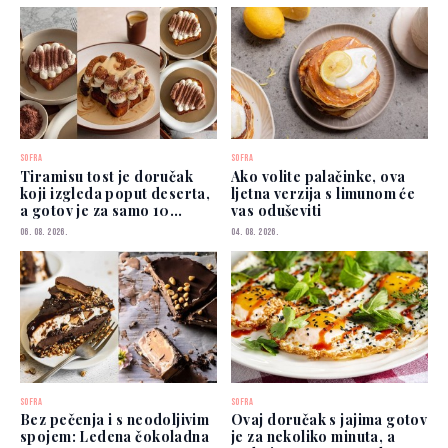
SOFRA
SOFRA
Tiramisu tost je doručak
Ako volite palačinke, ova
koji izgleda poput deserta,
ljetna verzija s limunom će
a gotov je za samo 10
vas oduševiti
minuta
06. 08. 2026.
04. 08. 2026.
SOFRA
SOFRA
Bez pečenja i s neodoljivim
Ovaj doručak s jajima gotov
spojem: Ledena čokoladna
je za nekoliko minuta, a