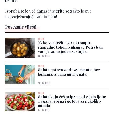
užitak.
Isprobajte je već danas i uvjerite se zašto je ovo
najosvježavajuća salata ljeta!
Povezane vijesti
SOFRA
Kako spriječiti da se krompir
raspadne tokom kuhanja? Potreban
vam je samo jedan sastojak
28. 07. 2026.
SOFRA
Salata gotova za deset minuta, bez
kuhanja, a puna nutrijenata
16. 07. 2026.
SOFRA
Salata koju ćeš pripremati cijelo ljeto:
Lagana, sočna i gotova za nekoliko
minuta
07. 07. 2026.