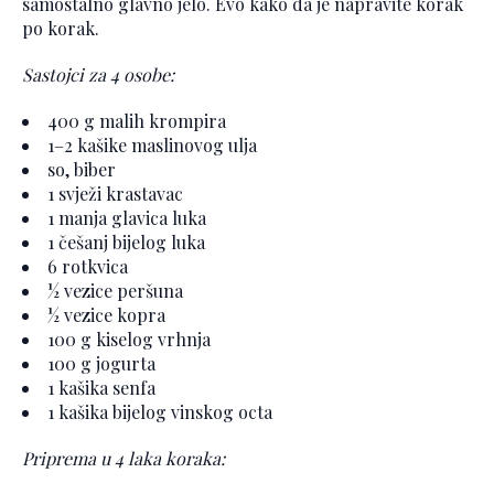
samostalno glavno jelo. Evo kako da je napravite korak
po korak.
Sastojci za 4 osobe:
400 g malih krompira
1–2 kašike maslinovog ulja
so, biber
1 svježi krastavac
1 manja glavica luka
1 češanj bijelog luka
6 rotkvica
½ vezice peršuna
½ vezice kopra
100 g kiselog vrhnja
100 g jogurta
1 kašika senfa
1 kašika bijelog vinskog octa
Priprema u 4 laka koraka: