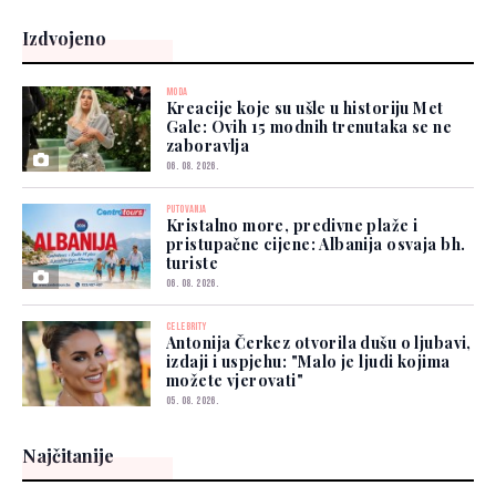
Izdvojeno
MODA
Kreacije koje su ušle u historiju Met
Gale: Ovih 15 modnih trenutaka se ne
zaboravlja
06. 08. 2026.
PUTOVANJA
Kristalno more, predivne plaže i
pristupačne cijene: Albanija osvaja bh.
turiste
06. 08. 2026.
CELEBRITY
Antonija Čerkez otvorila dušu o ljubavi,
izdaji i uspjehu: "Malo je ljudi kojima
možete vjerovati"
05. 08. 2026.
Najčitanije