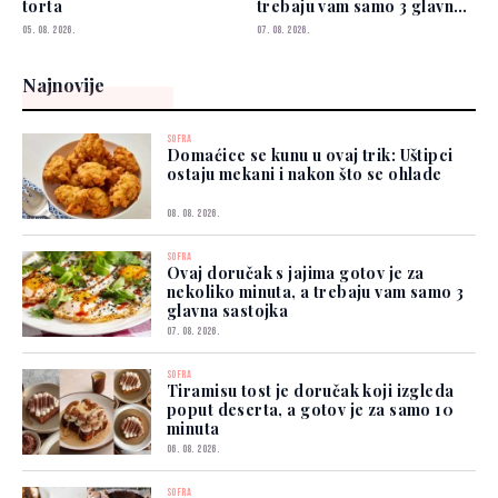
torta
trebaju vam samo 3 glavna
sastojka
05. 08. 2026.
07. 08. 2026.
Najnovije
SOFRA
Domaćice se kunu u ovaj trik: Uštipci
ostaju mekani i nakon što se ohlade
08. 08. 2026.
SOFRA
Ovaj doručak s jajima gotov je za
nekoliko minuta, a trebaju vam samo 3
glavna sastojka
07. 08. 2026.
SOFRA
Tiramisu tost je doručak koji izgleda
poput deserta, a gotov je za samo 10
minuta
06. 08. 2026.
SOFRA