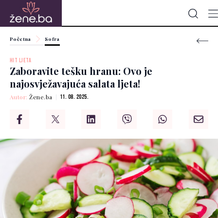
Početna
Sofra
HIT LJETA
Zaboravite tešku hranu: Ovo je
najosvježavajuća salata ljeta!
Autor:
Žene.ba
11. 08. 2025.