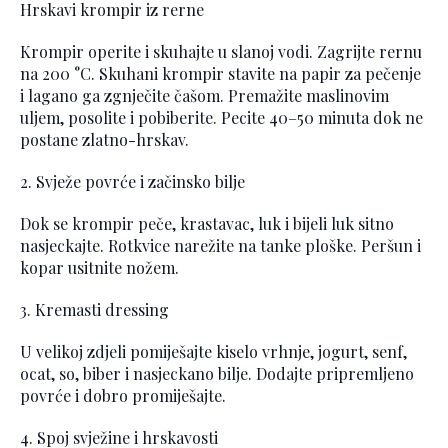
Hrskavi krompir iz rerne
Krompir operite i skuhajte u slanoj vodi. Zagrijte rernu
na 200 °C. Skuhani krompir stavite na papir za pečenje
i lagano ga zgnječite čašom. Premažite maslinovim
uljem, posolite i pobiberite. Pecite 40–50 minuta dok ne
postane zlatno-hrskav.
2. Svježe povrće i začinsko bilje
Dok se krompir peče, krastavac, luk i bijeli luk sitno
nasjeckajte. Rotkvice narežite na tanke ploške. Peršun i
kopar usitnite nožem.
3. Kremasti dressing
U velikoj zdjeli pomiješajte kiselo vrhnje, jogurt, senf,
ocat, so, biber i nasjeckano bilje. Dodajte pripremljeno
povrće i dobro promiješajte.
4. Spoj svježine i hrskavosti