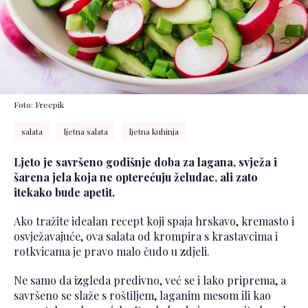
Foto: Freepik
salata
ljetna salata
ljetna kuhinja
Ljeto je savršeno godišnje doba za lagana, svježa i
šarena jela koja ne opterećuju želudac, ali zato
itekako bude apetit.
Ako tražite idealan recept koji spaja hrskavo, kremasto i
osvježavajuće, ova salata od krompira s krastavcima i
rotkvicama je pravo malo čudo u zdjeli.
Ne samo da izgleda predivno, već se i lako priprema, a
savršeno se slaže s roštiljem, laganim mesom ili kao