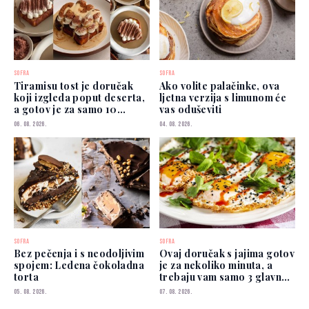
SOFRA
SOFRA
Tiramisu tost je doručak
Ako volite palačinke, ova
koji izgleda poput deserta,
ljetna verzija s limunom će
a gotov je za samo 10
vas oduševiti
minuta
06. 08. 2026.
04. 08. 2026.
SOFRA
SOFRA
Bez pečenja i s neodoljivim
Ovaj doručak s jajima gotov
spojem: Ledena čokoladna
je za nekoliko minuta, a
torta
trebaju vam samo 3 glavna
sastojka
05. 08. 2026.
07. 08. 2026.