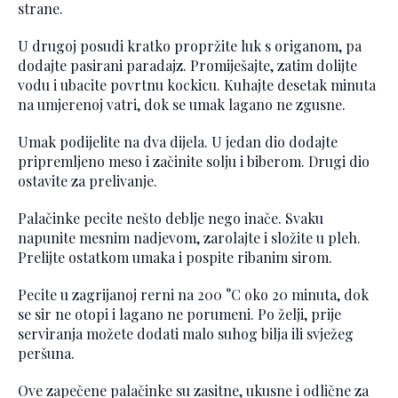
strane.
U drugoj posudi kratko propržite luk s origanom, pa
dodajte pasirani paradajz. Promiješajte, zatim dolijte
vodu i ubacite povrtnu kockicu. Kuhajte desetak minuta
na umjerenoj vatri, dok se umak lagano ne zgusne.
Umak podijelite na dva dijela. U jedan dio dodajte
pripremljeno meso i začinite solju i biberom. Drugi dio
ostavite za prelivanje.
Palačinke pecite nešto deblje nego inače. Svaku
napunite mesnim nadjevom, zarolajte i složite u pleh.
Prelijte ostatkom umaka i pospite ribanim sirom.
Pecite u zagrijanoj rerni na 200 °C oko 20 minuta, dok
se sir ne otopi i lagano ne porumeni. Po želji, prije
serviranja možete dodati malo suhog bilja ili svježeg
peršuna.
Ove zapečene palačinke su zasitne, ukusne i odlične za