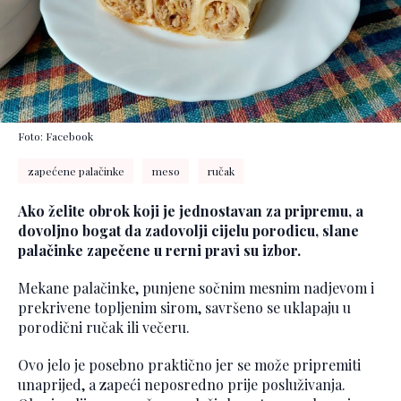
Foto: Facebook
zapećene palačinke
meso
ručak
Ako želite obrok koji je jednostavan za pripremu, a
dovoljno bogat da zadovolji cijelu porodicu, slane
palačinke zapečene u rerni pravi su izbor.
Mekane palačinke, punjene sočnim mesnim nadjevom i
prekrivene topljenim sirom, savršeno se uklapaju u
porodični ručak ili večeru.
Ovo jelo je posebno praktično jer se može pripremiti
unaprijed, a zapeći neposredno prije posluživanja.