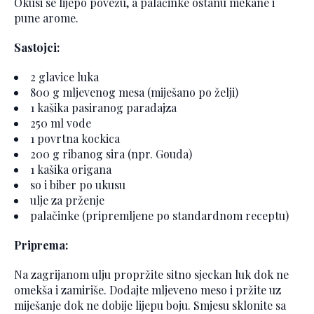
Okusi se lijepo povežu, a palačinke ostanu mekane i
pune arome.
Sastojci:
2 glavice luka
800 g mljevenog mesa (miješano po želji)
1 kašika pasiranog paradajza
250 ml vode
1 povrtna kockica
200 g ribanog sira (npr. Gouda)
1 kašika origana
so i biber po ukusu
ulje za prženje
palačinke (pripremljene po standardnom receptu)
Priprema:
Na zagrijanom ulju propržite sitno sjeckan luk dok ne
omekša i zamiriše. Dodajte mljeveno meso i pržite uz
miješanje dok ne dobije lijepu boju. Smjesu sklonite sa