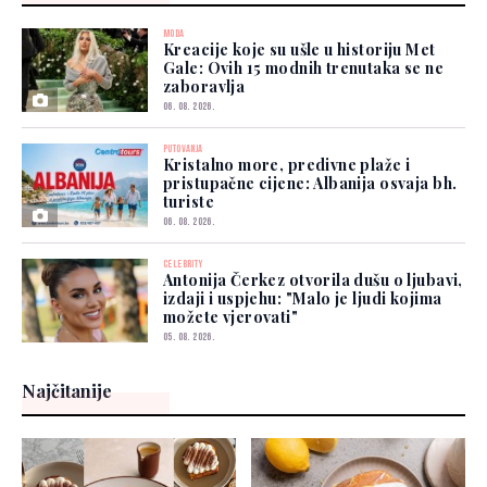
MODA
Kreacije koje su ušle u historiju Met
Gale: Ovih 15 modnih trenutaka se ne
zaboravlja
06. 08. 2026.
PUTOVANJA
Kristalno more, predivne plaže i
pristupačne cijene: Albanija osvaja bh.
turiste
06. 08. 2026.
CELEBRITY
Antonija Čerkez otvorila dušu o ljubavi,
izdaji i uspjehu: "Malo je ljudi kojima
možete vjerovati"
05. 08. 2026.
Najčitanije