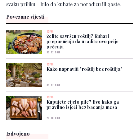
svaku priliku – bilo da kuhate za porodicu ili goste.
Povezane vijesti
SOFRA
Želite savršen roštilj? Kuhari
preporučuju da uradite ovo prije
pečenja
30. 07. 2026.
SOFRA
Kako napraviti "roštilj bez roštilja"
03. 07. 2026.
SOFRA
Kupujete cijelo pile? Evo kako ga
pravilno isjeći bez bacanja mesa
28. 06. 2026.
Izdvojeno