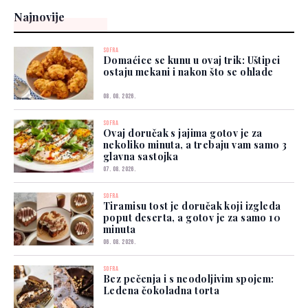
Najnovije
SOFRA
Domaćice se kunu u ovaj trik: Uštipci
ostaju mekani i nakon što se ohlade
08. 08. 2026.
SOFRA
Ovaj doručak s jajima gotov je za
nekoliko minuta, a trebaju vam samo 3
glavna sastojka
07. 08. 2026.
SOFRA
Tiramisu tost je doručak koji izgleda
poput deserta, a gotov je za samo 10
minuta
06. 08. 2026.
SOFRA
Bez pečenja i s neodoljivim spojem:
Ledena čokoladna torta