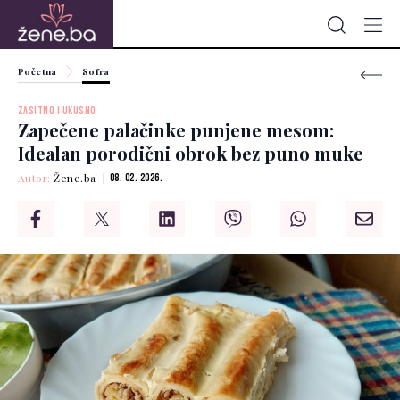
Početna
Sofra
ZASITNO I UKUSNO
Zapečene palačinke punjene mesom:
Idealan porodični obrok bez puno muke
Autor:
Žene.ba
08. 02. 2026.