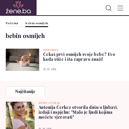
Početna
bebin osmijeh
bebin osmijeh
BEBIN OSMIJEH
Čekaš prvi osmijeh svoje bebe? Evo
kada stiže i šta zapravo znači!
29. 07. 2025.
Najčitanije
INTERVJU ZA ŽENE.BA
Antonija Čerkez otvorila dušu o ljubavi,
izdaji i uspjehu: "Malo je ljudi kojima
možete vjerovati"