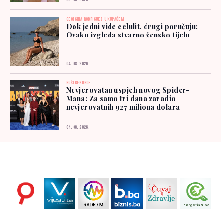
05. 08. 2026.
GEORGINA RODRIGUEZ U KUPAĆEM
Dok jedni vide celulit, drugi poručuju:
Ovako izgleda stvarno žensko tijelo
04. 08. 2026.
RUŠI REKORDE
Nevjerovatan uspjeh novog Spider-
Mana: Za samo tri dana zaradio
nevjerovatnih 927 miliona dolara
04. 08. 2026.