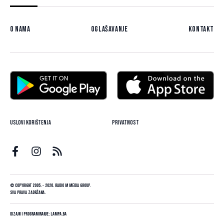
O nama
Oglašavanje
Kontakt
Uslovi korištenja
Privatnost
© Copyright 2005. - 2026. Radio M Media Group.
Sva prava zadržana.
Dizajn i programiranje:
Lampa.ba