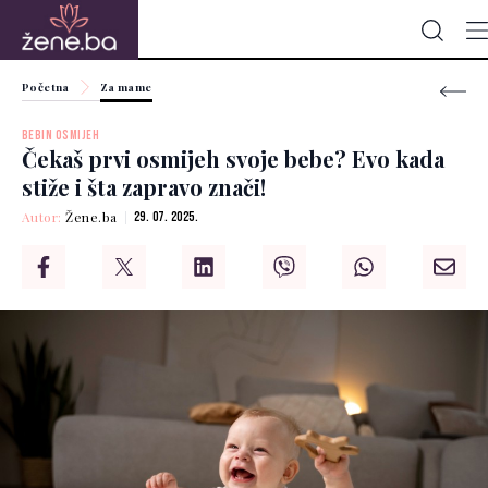
Početna
Za mame
BEBIN OSMIJEH
Čekaš prvi osmijeh svoje bebe? Evo kada
stiže i šta zapravo znači!
Autor:
Žene.ba
29. 07. 2025.