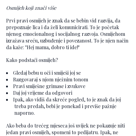
Osmijeh koji znači više
Prvi pravi osmijeh je znak da se bebin vid razvija, da
prepoznaje lica i da želi komunicirati. To je početak
njenog emocionalnog i socijalnog razvoja. Osmijehom
izražava sreću, uzbuđenje i povezanost. To je njen način
da kaže: "Hej mama, dobro ti ide!"
Kako podstaći osmijeh?
Gledaj bebu u oči i smiješi joj se
Razgovaraj s njom nježnim tonom
Pravi smiješne grimase i zvukove
Daj joj vrijeme da odgovori
Ipak, ako vidiš da skreće pogled, to je znak da joj
treba predah, bebi je ponekad i previše pažnje
naporno.
Ako beba do trećeg mjeseca još uvijek ne pokazuje niti
jedan pravi osmijeh, spomeni to pedijatru. Ipak, ne