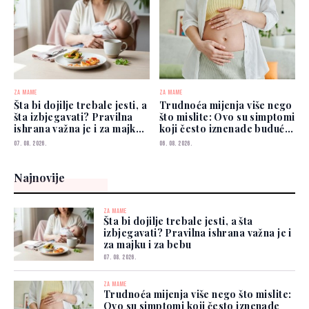
ZA MAME
ZA MAME
Šta bi dojilje trebale jesti, a
Trudnoća mijenja više nego
šta izbjegavati? Pravilna
što mislite: Ovo su simptomi
ishrana važna je i za majku i
koji često iznenade buduće
za bebu
mame
07. 08. 2026.
06. 08. 2026.
Najnovije
ZA MAME
Šta bi dojilje trebale jesti, a šta
izbjegavati? Pravilna ishrana važna je i
za majku i za bebu
07. 08. 2026.
ZA MAME
Trudnoća mijenja više nego što mislite:
Ovo su simptomi koji često iznenade