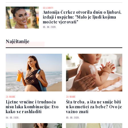
CELEBRITY
Antonija Čerkez otvorila dušu o ljubavi,
izdaji i uspjehu: "Malo je ljudi kojima
možete vjerovati"
05. 08. 2026.
Najčitanije
ZA MAME
ZA MAME
Ljetne vrućine i trudnoća
Šta treba, a šta ne smije biti
nisu laka kombinacija: Evo
u kozmetici za bebe? Ovo je
kako se rashladiti
važno znati
04. 08. 2026.
05. 08. 2026.