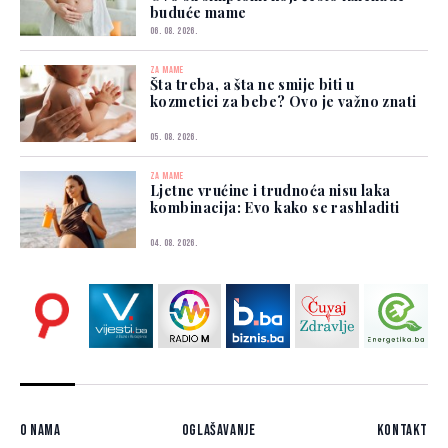
buduće mame
06. 08. 2026.
ZA MAME
Šta treba, a šta ne smije biti u
kozmetici za bebe? Ovo je važno znati
05. 08. 2026.
ZA MAME
Ljetne vrućine i trudnoća nisu laka
kombinacija: Evo kako se rashladiti
04. 08. 2026.
O nama
Oglašavanje
Kontakt