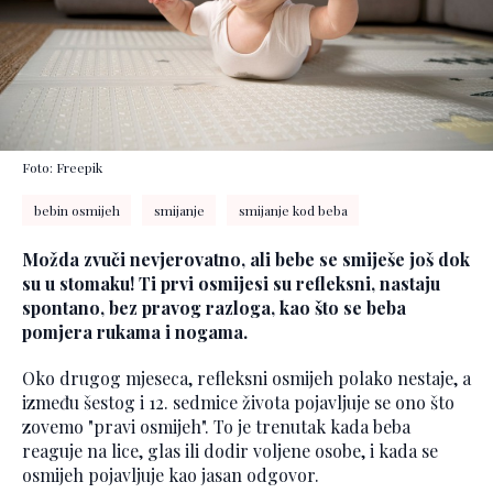
Foto: Freepik
bebin osmijeh
smijanje
smijanje kod beba
Možda zvuči nevjerovatno, ali bebe se smiješe još dok
su u stomaku! Ti prvi osmijesi su refleksni, nastaju
spontano, bez pravog razloga, kao što se beba
pomjera rukama i nogama.
Oko drugog mjeseca, refleksni osmijeh polako nestaje, a
između šestog i 12. sedmice života pojavljuje se ono što
zovemo "pravi osmijeh". To je trenutak kada beba
reaguje na lice, glas ili dodir voljene osobe, i kada se
osmijeh pojavljuje kao jasan odgovor.