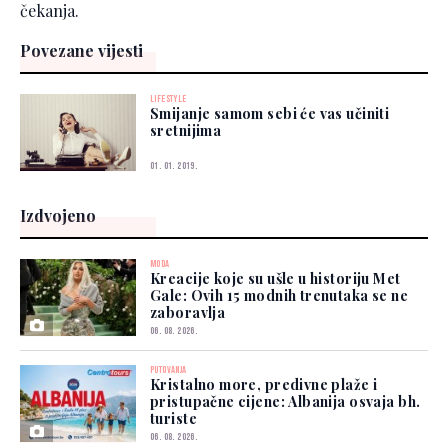
čekanja.
Povezane vijesti
LIFESTYLE
Smijanje samom sebi će vas učiniti
sretnijima
01. 01. 2019.
Izdvojeno
MODA
Kreacije koje su ušle u historiju Met
Gale: Ovih 15 modnih trenutaka se ne
zaboravlja
06. 08. 2026.
PUTOVANJA
Kristalno more, predivne plaže i
pristupačne cijene: Albanija osvaja bh.
turiste
06. 08. 2026.