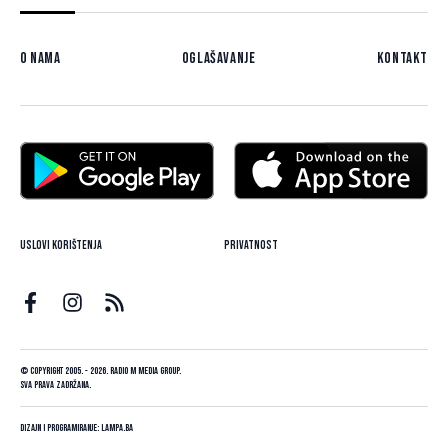
O nama
Oglašavanje
Kontakt
Uslovi korištenja
Privatnost
© Copyright 2005. - 2026. Radio M Media Group.
Sva prava zadržana.
Dizajn i programiranje:
Lampa.ba