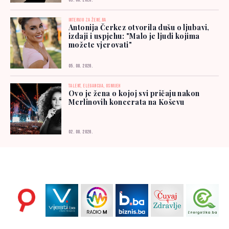
03. 08. 2026.
INTERVJU ZA ŽENE.BA
Antonija Čerkez otvorila dušu o ljubavi,
izdaji i uspjehu: "Malo je ljudi kojima
možete vjerovati"
05. 08. 2026.
TALENT, ELEGANCIJA, OSMIJEH
Ovo je žena o kojoj svi pričaju nakon
Merlinovih koncerata na Koševu
02. 08. 2026.