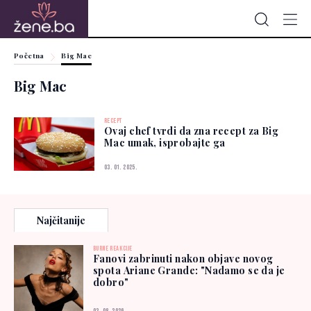
Početna
Big Mac
Big Mac
RECEPT
Ovaj chef tvrdi da zna recept za Big
Mac umak, isprobajte ga
03. 01. 2025.
Najčitanije
BURNE REAKCIJE
Fanovi zabrinuti nakon objave novog
spota Ariane Grande: "Nadamo se da je
dobro"