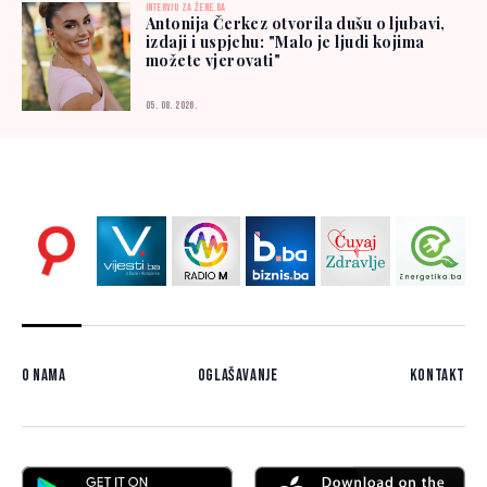
INTERVJU ZA ŽENE.BA
Antonija Čerkez otvorila dušu o ljubavi,
izdaji i uspjehu: "Malo je ljudi kojima
možete vjerovati"
05. 08. 2026.
O nama
Oglašavanje
Kontakt