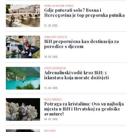
PREMA ISKUSTVIMA PUTNIKA
Gdje putovati solo? Bosna i
Hercegovina je top preporuka putnika
21. 03. 2025.
CONDE NAST TRAVELER
BiH preporučena kao destinacija za
porodice s djecom
18. 03. 2025.
ISTRAŽI NEISTRAŽENO
Adrenalinski vodič kroz BiH: 5
iskustava koja morate doživjeti
13. 03. 2025.
RIJETKI MINERALI
Potraga za kristalima: Ovo su najbolja
mjesta u BiH i Hrvatskoj za geološke
avanture!
04. 03. 2025.
BIH U SRCU