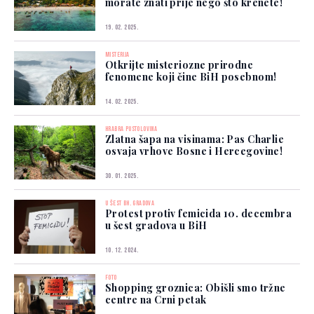
morate znati prije nego što krenete!
19. 02. 2025.
MISTERIJA
Otkrijte misteriozne prirodne
fenomene koji čine BiH posebnom!
14. 02. 2025.
HRABRA PUSTOLOVINA
Zlatna šapa na visinama: Pas Charlie
osvaja vrhove Bosne i Hercegovine!
30. 01. 2025.
U ŠEST BH. GRADOVA
Protest protiv femicida 10. decembra
u šest gradova u BiH
10. 12. 2024.
FOTO
Shopping groznica: Obišli smo tržne
centre na Crni petak