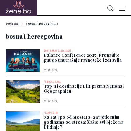
Početna
bosna i hercegovina
bosna i hercegovina
ŽIVOT KAKAV ZASLUŽUJETE
Balance Conference 2025: Pronađite
put do unutrašnje ravnoteže i zdravlja
09. 05. 2025.
PRIRODNA BLAGA
Top tri destinacije BiH prema National
Geographicu
23. 04. 2025.
PLANINSKI RAJ
Na sat i po od Mostara, a svjetlosnim
godinama od stresa: Zašto svi bježe na
Blidinje?