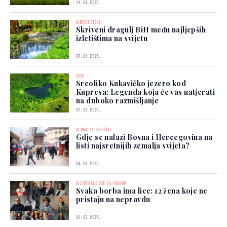
11. 04. 2025.
JANJSKI OTOCI
Skriveni dragulj BiH među najljepših
izletištima na svijetu
07. 04. 2025.
FOTO
Srcoliko Kukavičko jezero kod
Kupresa: Legenda koja će vas natjerati
na duboko razmišljanje
27. 03. 2025.
GLOBALNI IZVJEŠTAJ
Gdje se nalazi Bosna i Hercegovina na
listi najsretnijih zemalja svijeta?
24. 03. 2025.
RIZIKOVALE SVE ZA PRAVDU
Svaka borba ima lice: 12 žena koje ne
pristaju na nepravdu
21. 03. 2025.