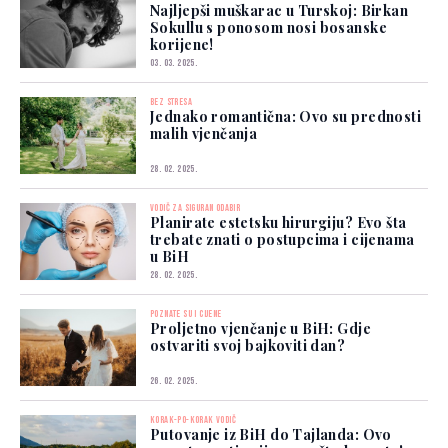
Najljepši muškarac u Turskoj: Birkan
Sokullu s ponosom nosi bosanske
korijene!
03. 03. 2025.
BEZ STRESA
Jednako romantična: Ovo su prednosti
malih vjenčanja
28. 02. 2025.
VODIČ ZA SIGURAN ODABIR
Planirate estetsku hirurgiju? Evo šta
trebate znati o postupcima i cijenama
u BiH
28. 02. 2025.
POZNATE SU I CIJENE
Proljetno vjenčanje u BiH: Gdje
ostvariti svoj bajkoviti dan?
26. 02. 2025.
KORAK-PO-KORAK VODIČ
Putovanje iz BiH do Tajlanda: Ovo