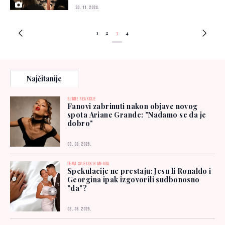
30. 11. 2024.
1
2
3
4
Najčitanije
BURNE REAKCIJE
Fanovi zabrinuti nakon objave novog
spota Ariane Grande: "Nadamo se da je
dobro"
03. 08. 2026.
TEMA SVJETSKIH MEDIJA
Spekulacije ne prestaju: Jesu li Ronaldo i
Georgina ipak izgovorili sudbonosno
"da"?
03. 08. 2026.