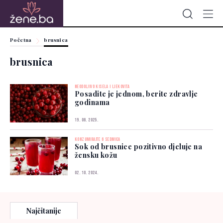
Početna
brusnica
brusnica
NEODOLJIVO KISELA I LJEKOVITA
Posadite je jednom, berite zdravlje
godinama
19. 06. 2025.
KONZUMIRAJTE 6 SEDMICA
Sok od brusnice pozitivno djeluje na
žensku kožu
02. 10. 2024.
Najčitanije