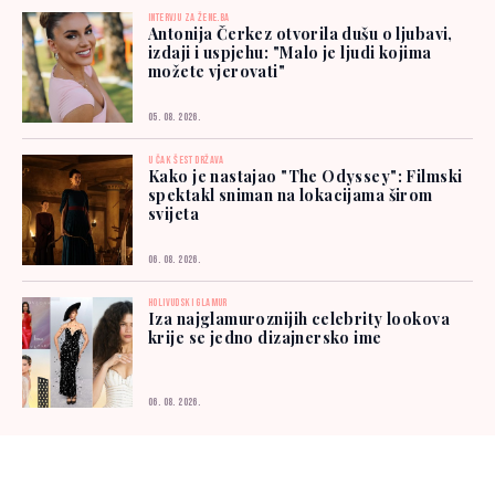
INTERVJU ZA ŽENE.BA
Antonija Čerkez otvorila dušu o ljubavi,
izdaji i uspjehu: "Malo je ljudi kojima
možete vjerovati"
05. 08. 2026.
U ČAK ŠEST DRŽAVA
Kako je nastajao "The Odyssey": Filmski
spektakl sniman na lokacijama širom
svijeta
06. 08. 2026.
HOLIVUDSKI GLAMUR
Iza najglamuroznijih celebrity lookova
krije se jedno dizajnersko ime
06. 08. 2026.